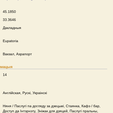
45.1850
33.3646
Дакладныя
Eupatoria
Вакзал, Аэрапорт
рмацыя
14
Англійская, Рускі, Украінскі
Няня / Паслугі па догляду за дзецьмі, Стаянка, Кафэ / бар,
Доступ да Інтэрнэту, Зніжак для дзяцей, Паслугі пральны,