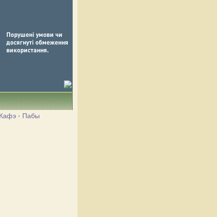
Кафэ
·
Пабы