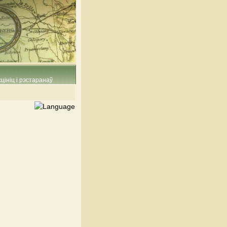
цініц і рэстаранаў