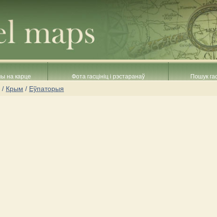
ны на карце
Фота гасцініц і рэстаранаў
Пошук гас
/
Крым
/
Еўпаторыя