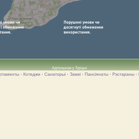
Адпачынак у Турцыі
ртаменты
·
Котеджи
·
Санаторыі
·
Замкі
·
Пансіянаты
·
Рэстараны
·