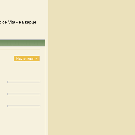
lce Vita» на карце
Наступныя »