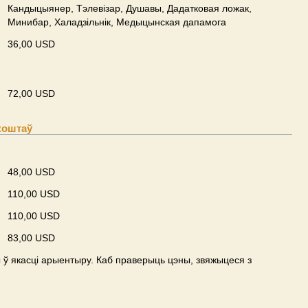
Кандыцыянер, Тэлевізар, Душавы, Дадатковая ложак,
Минибар, Халадзільнік, Медыцынская дапамога
36,00 USD
72,00 USD
коштаў
48,00 USD
110,00 USD
110,00 USD
83,00 USD
ў якасці арыентыру. Каб праверыць цэны, звяжыцеся з