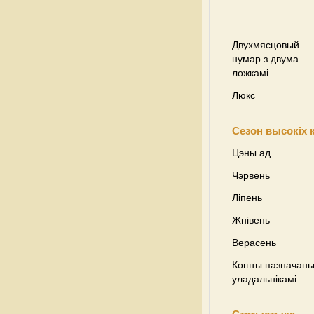
Двухмясцовый
нумар з двума
ложкамі
Люкс
Сезон высокіх 
Цэны ад
Чэрвень
Ліпень
Жнівень
Верасень
Кошты пазначаны 
уладальнікамі