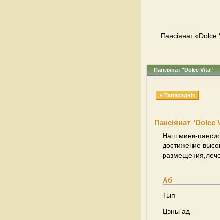
Пансіянат «Dolce 
Пансіянат "Dolce Vita"
« Папярэднія
Пансіянат "Dolce V
Наш мини-пансион
достижение высок
размещения,лече
Аб
Тып
Цэны ад