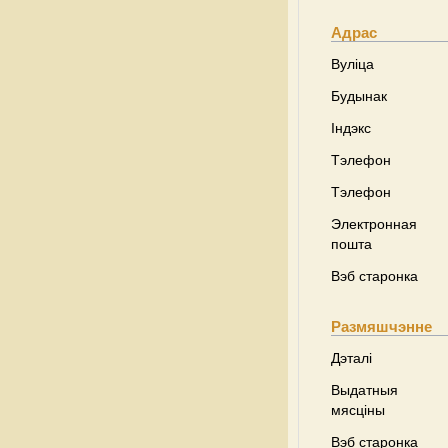
Адрас
Вуліца
Будынак
Індэкс
Тэлефон
Тэлефон
Электронная
пошта
Вэб старонка
Размяшчэнне
Дэталі
Выдатныя
мясціны
Вэб старонка