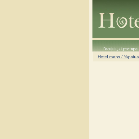
Гасцініцы і рэстара
Hotel maps / Украіна