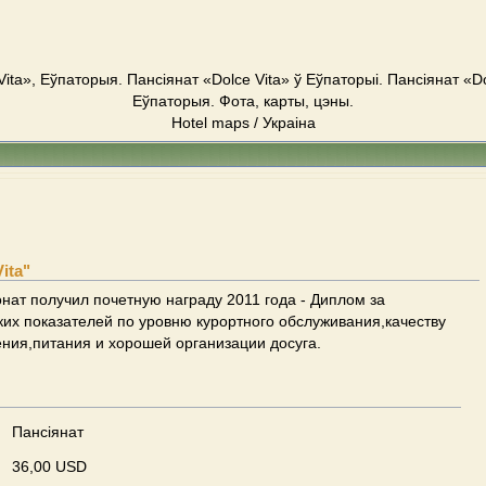
Vita», Еўпаторыя. Пансіянат «Dolce Vita» ў Еўпаторыі. Пансіянат «Do
Еўпаторыя. Фота, карты, цэны.
Hotel maps / Украіна
ita"
ат получил почетную награду 2011 года - Диплом за
их показателей по уровню курортного обслуживания,качеству
ния,питания и хорошей организации досуга.
Пансіянат
36,00 USD