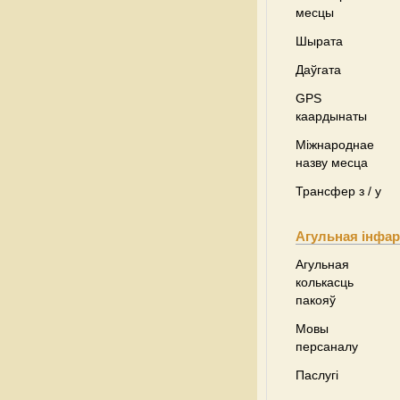
месцы
Шырата
Даўгата
GPS
каардынаты
Міжнароднае
назву месца
Трансфер з / у
Агульная інфа
Агульная
колькасць
пакояў
Мовы
персаналу
Паслугі