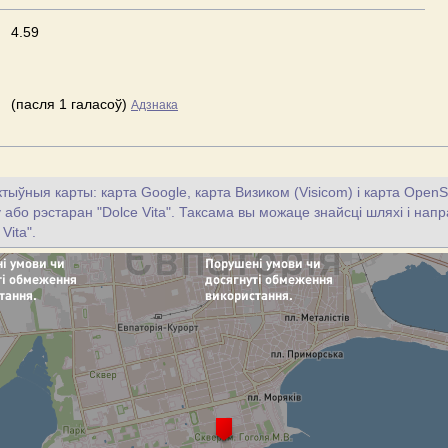
4.59
(пасля 1 галасоў)
Адзнака
тыўныя карты: карта Google, карта Визиком (Visicom) і карта OpenS
у або рэстаран "Dolce Vita". Таксама вы можаце знайсці шляхі і напр
Vita".