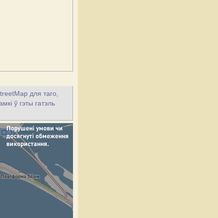
treetMap для таго,
амкі ў гэты гатэль