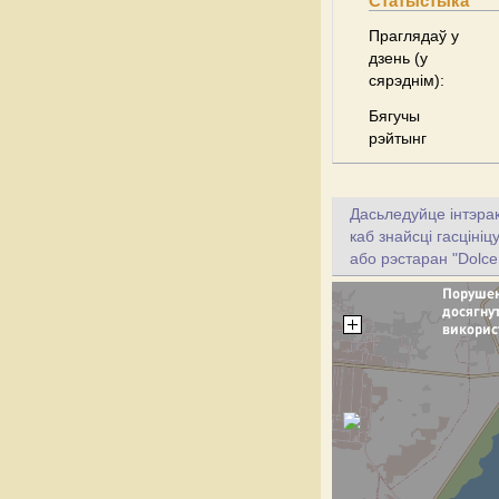
Статыстыка
Праглядаў у
дзень (у
сярэднім):
Бягучы
рэйтынг
Дасьледуйце інтэрак
каб знайсці гасцініц
або рэстаран "Dolce 