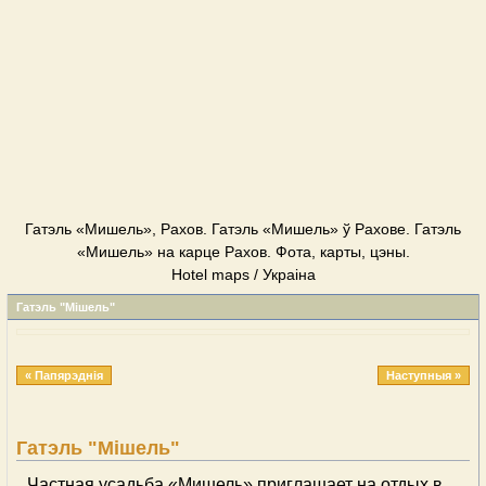
Гатэль «Мишель», Рахов. Гатэль «Мишель» ў Рахове. Гатэль
«Мишель» на карце Рахов. Фота, карты, цэны.
Hotel maps / Украіна
Гатэль "Мішель"
« Папярэднія
Наступныя »
Гатэль "Мішель"
Частная усадьба «Мишель» приглашает на отдых в