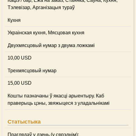
Кафэ / бар, Ежа на заказ, Стаянка, Сауна, Кухня,
Тэлевізар, Арганізацыя тураў
Кухня
Украінская кухня, Мясцовая кухня
Двухмясцовый нумар з двума ложкамі
10,00 USD
Трехмясцовый нумар
15,00 USD
Кошты пазначаны ў якасці арыентыру. Каб
праверыць цэны, звяжыцеся з уладальнікамі
Статыстыка
Праглядаў у дзень (у сярэднім):