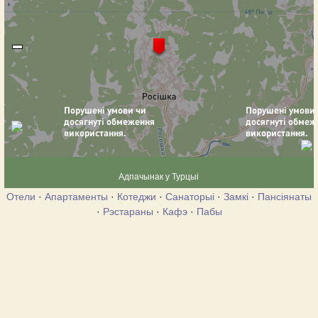
Адпачынак у Турцыі
Отели
·
Апартаменты
·
Котеджи
·
Санаторыі
·
Замкі
·
Пансіянаты
·
Рэстараны
·
Кафэ
·
Пабы