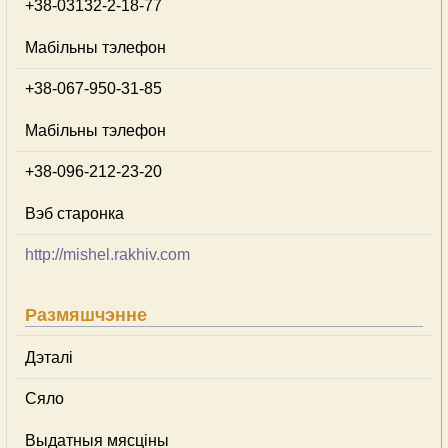
+38-03132-2-18-77
Мабільны тэлефон
+38-067-950-31-85
Мабільны тэлефон
+38-096-212-23-20
Вэб старонка
http://mishel.rakhiv.com
Размяшчэнне
Дэталі
Сяло
Выдатныя мясціны