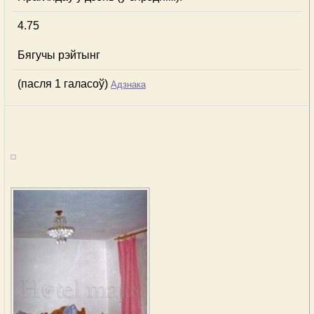
4.75
Бягучы рэйтынг
(пасля 1 галасоў)
Адзнака