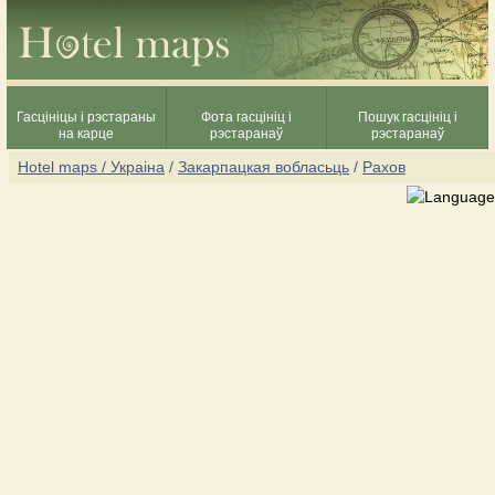
Гасцініцы і рэстараны
Фота гасцініц і
Пошук гасцініц і
на карце
рэстаранаў
рэстаранаў
Hotel maps / Украіна
/
Закарпацкая вобласьць
/
Рахов