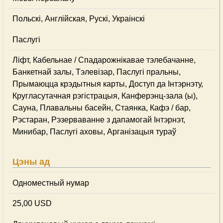
Польскі, Англійская, Рускі, Украінскі
Паслугі
Ліфт, Кабельнае / Спадарожнiкавае тэлебачанне,
Банкетнай залы, Тэлевізар, Паслугі пральны,
Прымаюцца крэдытныя карты, Доступ да Інтэрнэту,
Кругласутачная рэгістрацыя, Канферэнц-зала (ы),
Сауна, Плавальны басейн, Стаянка, Кафэ / бар,
Рэстаран, Рэзерваванне з дапамогай Інтэрнэт,
Минибар, Паслугі аховы, Арганізацыя тураў
Цэны ад
Одноместный нумар
25,00 USD