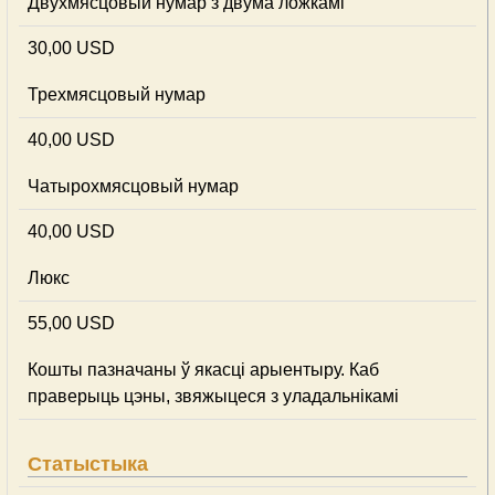
Двухмясцовый нумар з двума ложкамі
30,00 USD
Трехмясцовый нумар
40,00 USD
Чатырохмясцовый нумар
40,00 USD
Люкс
55,00 USD
Кошты пазначаны ў якасці арыентыру. Каб
праверыць цэны, звяжыцеся з уладальнікамі
Статыстыка