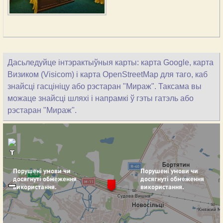
Дасьледуйце інтэрактыўныя карты: карта Google, карта
Визиком (Visicom) і карта OpenStreetMap для таго, каб
знайсці гасцініцу або рэстаран "Мираж". Таксама вы
можаце знайсці шляхі і напрамкі ў гэты гатэль або
рэстаран "Мираж".