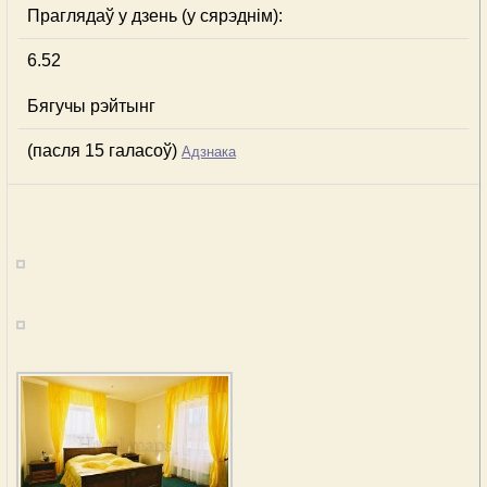
Праглядаў у дзень (у сярэднім):
6.52
Бягучы рэйтынг
(пасля 15 галасоў)
Адзнака