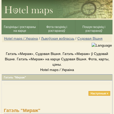
Гасцініцы і рэстараны
Фота гасцініц і
Пошук гасцініц і
на карце
рэстаранаў
рэстаранаў
Hotel maps / Украіна
/
Львоўская вобласць
/
Судовая Вішня
Гатэль «Мираж», Судовая Вішня. Гатэль «Мираж» ў Судовай
Вішне. Гатэль «Мираж» на карце Судовая Вішня. Фота, карты,
цэны.
Hotel maps / Украіна
Гатэль "Мираж"
Наступныя »
Гатэль "Мираж"