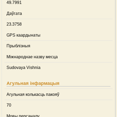
49.7991
Даўгата
23.3758
GPS каардынаты
Прыблізныя
Міжнароднае назву месца
Sudovaya Vishnia
Агульная інфармацыя
Агульная колькасць пакояў
70
Мовы персаналу