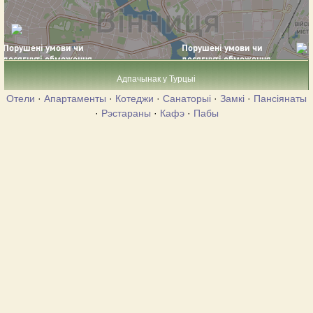
Адпачынак у Турцыі
Отели
·
Апартаменты
·
Котеджи
·
Санаторыі
·
Замкі
·
Пансіянаты
·
Рэстараны
·
Кафэ
·
Пабы