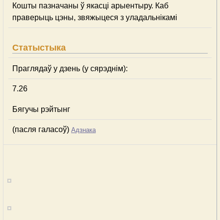
Кошты пазначаны ў якасці арыентыру. Каб
праверыць цэны, звяжыцеся з уладальнікамі
Статыстыка
Праглядаў у дзень (у сярэднім):
7.26
Бягучы рэйтынг
(пасля галасоў)
Адзнака