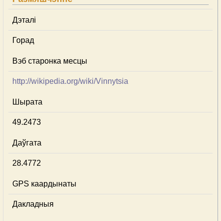
Дэталі
Горад
Вэб старонка месцы
http://wikipedia.org/wiki/Vinnytsia
Шырата
49.2473
Даўгата
28.4772
GPS каардынаты
Дакладныя