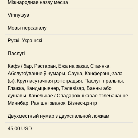
Міжнароднае назву месца
Vinnytsya
Мовы персаналу
Рускі, Украінскі
Паслугі
Кафэ / бар, Рэстаран, Ежа на заказ, Стаянка,
Абслугоўванне ў нумары, Сауна, Канферэнц-зала
(ы), Кругласутачная рэгістрацыя, Паслугі пральны,
Глажка, Кандыцыянер, Тэлевізар, Ванны або
душавы, Кабельнае / Спадарожнiкавае тэлебачанне,
Минибар, Ранішні званок, Бізнес-цэнтр
Двухместный нумар з двухспальной ложкам
45,00 USD