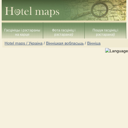
Гасцініцы і рэстараны
Фота гасцініц і
Пошук гасцініц і
на карце
рэстаранаў
рэстаранаў
Hotel maps / Украіна
/
Вінніцкая вобласьць
/
Вінніца