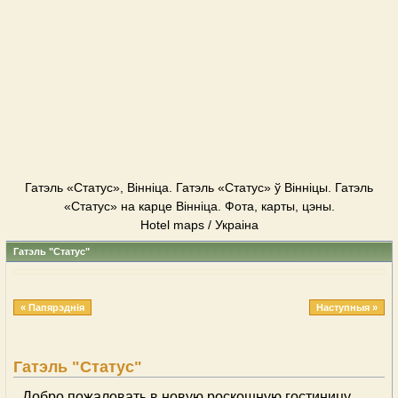
Гатэль «Статус», Вінніца. Гатэль «Статус» ў Вінніцы. Гатэль
«Статус» на карце Вінніца. Фота, карты, цэны.
Hotel maps / Украіна
Гатэль "Статус"
« Папярэднія
Наступныя »
Гатэль "Статус"
Добро пожаловать в новую роскошную гостиницу