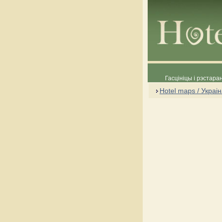
Гасцініцы і рэстара
Hotel maps / Украі