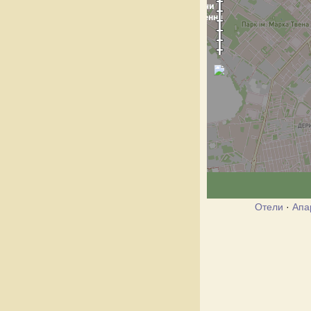
Отели
·
Апа