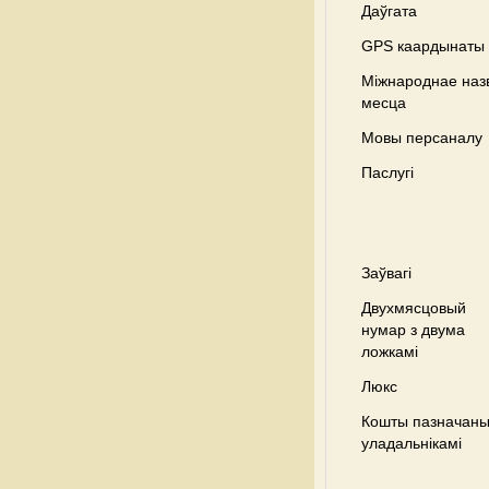
Даўгата
GPS каардынаты
Міжнароднае наз
месца
Мовы персаналу
Паслугі
Заўвагі
Двухмясцовый
нумар з двума
ложкамі
Люкс
Кошты пазначаны 
уладальнікамі