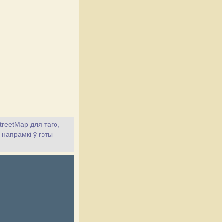
treetMap для таго,
 напрамкі ў гэты