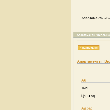
Апартаменты «Ви
Апартаменты "Вилла Не
« Папярэднія
Апартаменты "Ви
Аб
Тып
Цэны ад
Адрас