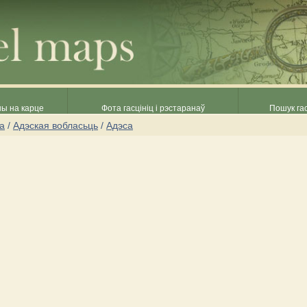
ны на карце
Фота гасцініц і рэстаранаў
Пошук гас
на
/
Адэская вобласьць
/
Адэса