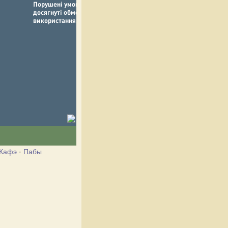
Кафэ
·
Пабы