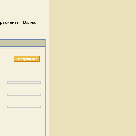
артаменты «Вилла
Наступныя »