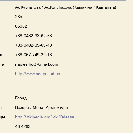
Ак.Курчатова / Ac.Kurchatova (Каманіна / Kamanina)
23а
65062
+38-0482-33-62-58
+38-0482-35-69-40
он
+38-067-749-29-18
та
naples.hot@gmail.com
http://www.neapol.od.ua
Горад
ны
Возера / Мора, Архітэктура
сцы
http://wikipedia.org/wiki/Odessa
46.4263