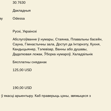
30.7630
Дакладныя
ву
Odessa
Рускі, Украінскі
Абслугоўванне ў нумары, Стаянка, Плавальны басейн,
Сауна, Гімнастычны зала, Доступ да Інтэрнэту, Кухня,
Кандыцыянер, Тэлевізар, Ванны або душавы,
Дадатковая ложак, Ўборка нумароў, Халадзільнік
Бясплатны сняданак
125,00 USD
190,00 USD
ў якасці арыентыру. Каб праверыць цэны, звяжыцеся з