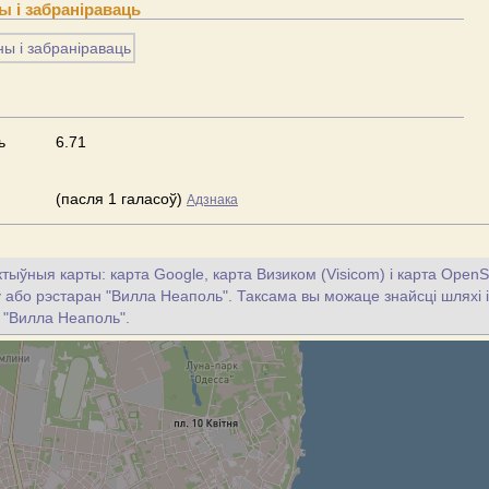
 і забраніраваць
ь
6.71
(пасля 1 галасоў)
Адзнака
тыўныя карты: карта Google, карта Визиком (Visicom) і карта OpenS
цу або рэстаран "Вилла Неаполь". Таксама вы можаце знайсці шляхі і
 "Вилла Неаполь".