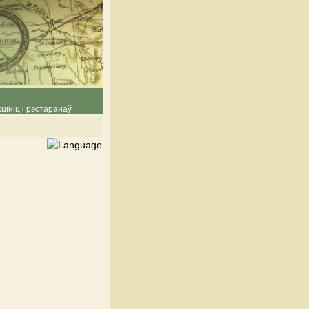
цініц і рэстаранаў