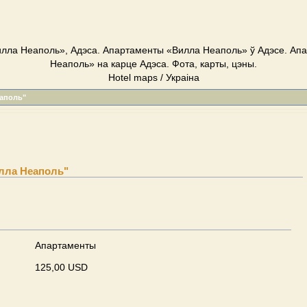
лла Неаполь», Адэса. Апартаменты «Вилла Неаполь» ў Адэсе. Ап
Неаполь» на карце Адэса. Фота, карты, цэны.
Hotel maps / Украіна
аполь"
лла Неаполь"
Апартаменты
125,00 USD