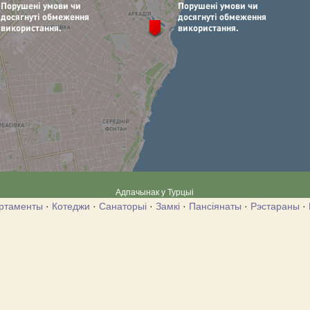
Адпачынак у Турцыі
ртаменты
·
Котеджи
·
Санаторыі
·
Замкі
·
Пансіянаты
·
Рэстараны
·