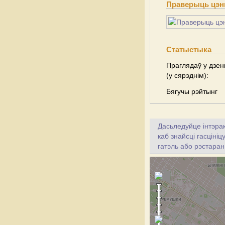
Праверыць цэны
Статыстыка
Праглядаў у дзен
(у сярэднім):
Бягучы рэйтынг
Дасьледуйце інтэрак
каб знайсці гасціні
гатэль або рэстаран