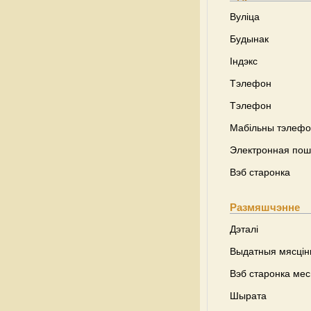
Вуліца
Будынак
Індэкс
Тэлефон
Тэлефон
Мабільны тэлеф
Электронная пош
Вэб старонка
Размяшчэнне
Дэталі
Выдатныя мясці
Вэб старонка ме
Шырата