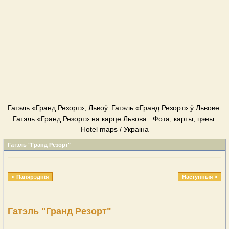
Гатэль «Гранд Резорт», Львоў. Гатэль «Гранд Резорт» ў Львове.
Гатэль «Гранд Резорт» на карце Львова . Фота, карты, цэны.
Hotel maps / Украіна
Гатэль "Гранд Резорт"
« Папярэднія
Наступныя »
Гатэль "Гранд Резорт"