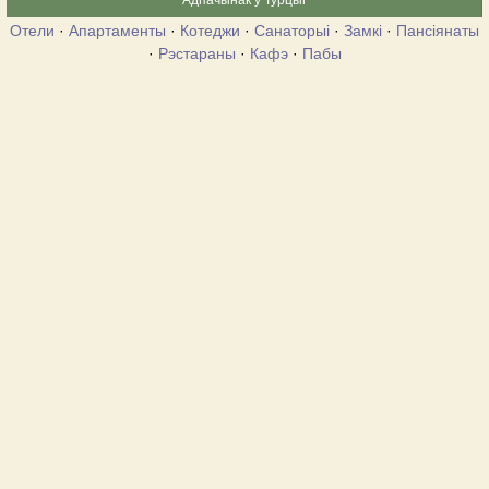
Адпачынак у Турцыі
Отели
·
Апартаменты
·
Котеджи
·
Санаторыі
·
Замкі
·
Пансіянаты
·
Рэстараны
·
Кафэ
·
Пабы