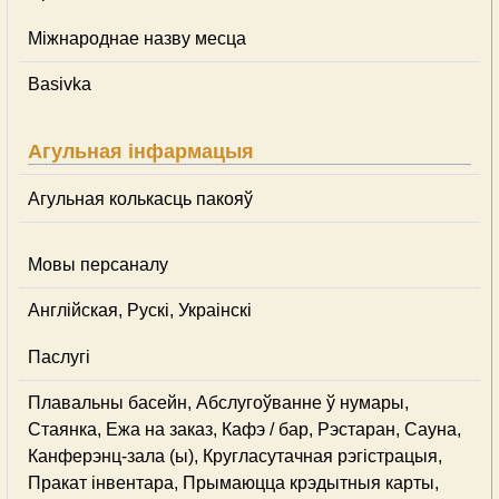
Міжнароднае назву месца
Basivka
Агульная інфармацыя
Агульная колькасць пакояў
Мовы персаналу
Англійская, Рускі, Украінскі
Паслугі
Плавальны басейн, Абслугоўванне ў нумары,
Стаянка, Ежа на заказ, Кафэ / бар, Рэстаран, Сауна,
Канферэнц-зала (ы), Кругласутачная рэгістрацыя,
Пракат інвентара, Прымаюцца крэдытныя карты,