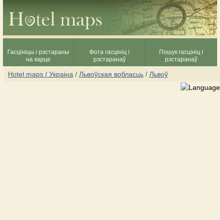
Гасцініцы і рэстараны
Фота гасцініц і
Пошук гасцініц і
на карце
рэстаранаў
рэстаранаў
Hotel maps / Украіна
/
Львоўская вобласць
/
Львоў