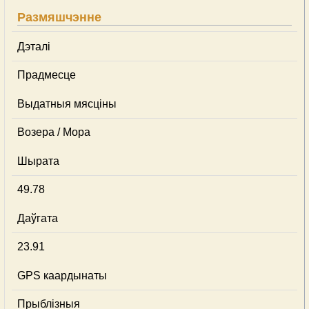
Размяшчэнне
Дэталі
Прадмесце
Выдатныя мясціны
Возера / Мора
Шырата
49.78
Даўгата
23.91
GPS каардынаты
Прыблізныя