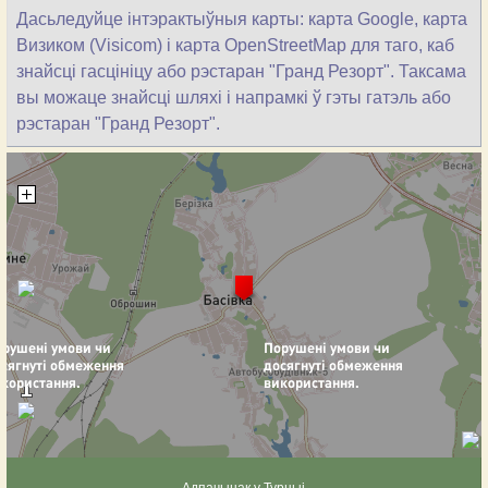
Дасьледуйце інтэрактыўныя карты: карта Google, карта
Визиком (Visicom) і карта OpenStreetMap для таго, каб
знайсці гасцініцу або рэстаран "Гранд Резорт". Таксама
вы можаце знайсці шляхі і напрамкі ў гэты гатэль або
рэстаран "Гранд Резорт".