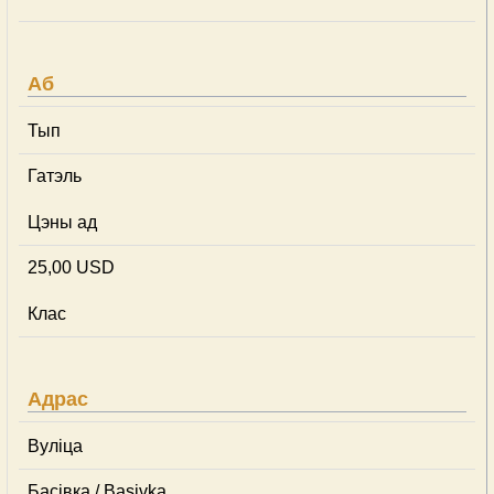
Аб
Тып
Гатэль
Цэны ад
25,00 USD
Клас
Адрас
Вуліца
Басівка / Basivka