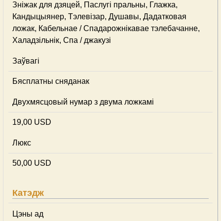
Зніжак для дзяцей, Паслугі пральны, Глажка,
Кандыцыянер, Тэлевізар, Душавы, Дадатковая
ложак, Кабельнае / Спадарожнiкавае тэлебачанне,
Халадзільнік, Спа / джакузі
Заўвагі
Бясплатны сняданак
Двухмясцовый нумар з двума ложкамі
19,00 USD
Люкс
50,00 USD
Катэдж
Цэны ад