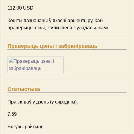
112,00 USD
Кошты пазначаны ў якасці арыентыру. Каб
праверыць цэны, звяжыцеся з уладальнікамі
Праверыць цэны і забраніраваць
Статыстыка
Праглядаў у дзень (у сярэднім):
7.59
Бягучы рэйтынг