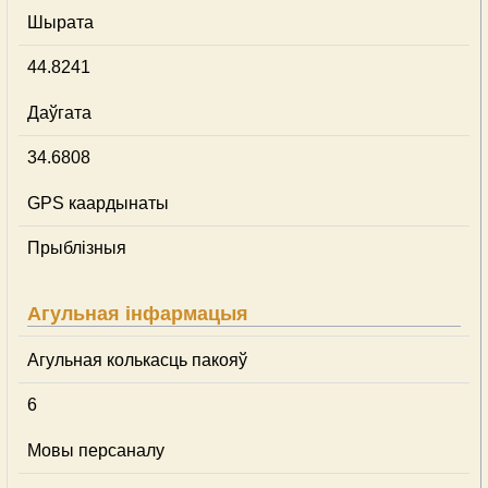
Шырата
44.8241
Даўгата
34.6808
GPS каардынаты
Прыблізныя
Агульная інфармацыя
Агульная колькасць пакояў
6
Мовы персаналу