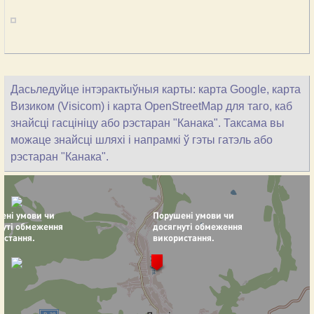
Дасьледуйце інтэрактыўныя карты: карта Google, карта
Визиком (Visicom) і карта OpenStreetMap для таго, каб
знайсці гасцініцу або рэстаран "Канака". Таксама вы
можаце знайсці шляхі і напрамкі ў гэты гатэль або
рэстаран "Канака".