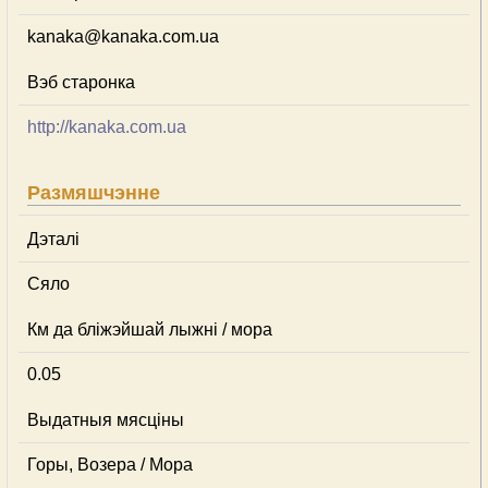
kanaka@kanaka.com.ua
Вэб старонка
http://kanaka.com.ua
Размяшчэнне
Дэталі
Сяло
Км да бліжэйшай лыжні / мора
0.05
Выдатныя мясціны
Горы, Возера / Мора