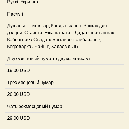
Рускі, Украінскі
Паслугі
Душавы, Тэлевізар, Кандыцыянер, Зніжак для
дзяцей, Стаянка, Ежа на заказ, Дадатковая ложак,
Кабельнае / Спадарожнiкавае тэлебачанне,
Кофеварка / Чайнік, Халадзільнік
Двухмясцовый нумар з двума ложкамі
19,00 USD
Трехмясцовый нумар
26,00 USD
Чатырохмясцовый нумар
29,00 USD