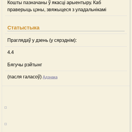
Кошты пазначаны ў якасці арыентыру. Каб
праверыць цэны, звяжыцеся з уладальнікамі
Статыстыка
Праглядаў у дзень (у сярэднім):
4.4
Бягучы рэйтынг
(пасля галасоў)
Адзнака