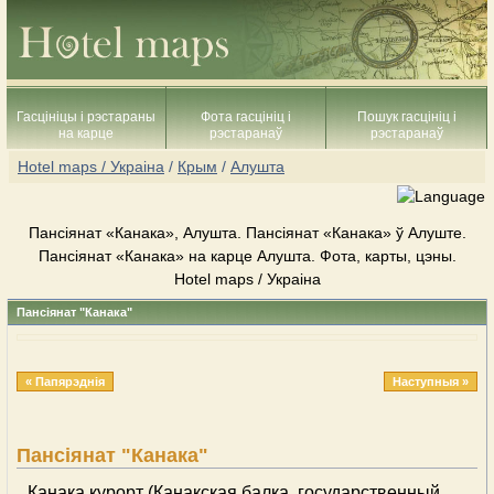
Гасцініцы і рэстараны
Фота гасцініц і
Пошук гасцініц і
на карце
рэстаранаў
рэстаранаў
Hotel maps / Украіна
/
Крым
/
Алушта
Пансіянат «Канака», Алушта. Пансіянат «Канака» ў Алуште.
Пансіянат «Канака» на карце Алушта. Фота, карты, цэны.
Hotel maps / Украіна
Пансіянат "Канака"
« Папярэднія
Наступныя »
Пансіянат "Канака"
Канака курорт (Канакская балка, государственный