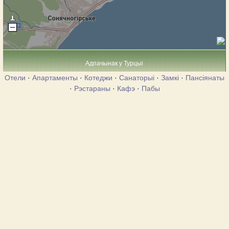
Адпачынак у Турцыі
Отели
·
Апартаменты
·
Котеджи
·
Санаторыі
·
Замкі
·
Пансіянаты
·
Рэстараны
·
Кафэ
·
Пабы