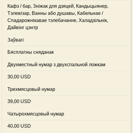
Кафэ / бар, Зніжак для дзяцей, Кандыцыянер,
Тэлевізар, Ванны або душавы, Кабельнае /
Спадарожнiкавае тэлебачанне, Халадзільнік,
Дайвінг цэнтр
Заўвагі
Бясплатны сняданак
Двухместный нумар з двухспальной ложкам
30,00 USD
Трехмясцовый нумар
39,00 USD
Чатырохмясцовый нумар
40,00 USD