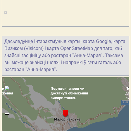
Дасьледуйце інтэрактыўныя карты: карта Google, карта
Визиком (Visicom) і карта OpenStreetMap для таго, каб
знайсці гасцініцу або рэстаран "Анна-Мария". Таксама
вы можаце знайсці шляхі і напрамкі ў гэты гатэль або
рэстаран "Анна-Мария".