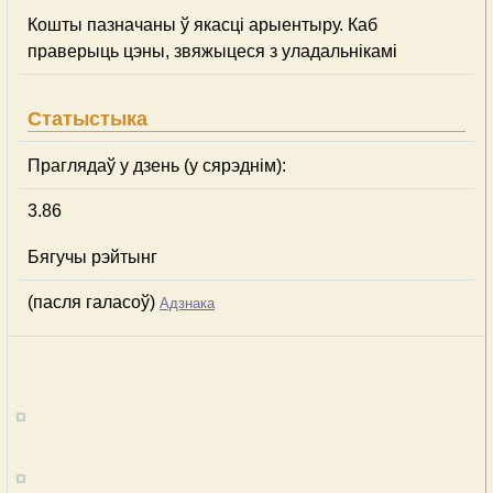
Кошты пазначаны ў якасці арыентыру. Каб
праверыць цэны, звяжыцеся з уладальнікамі
Статыстыка
Праглядаў у дзень (у сярэднім):
3.86
Бягучы рэйтынг
(пасля галасоў)
Адзнака