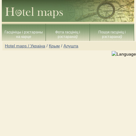
Гасцініцы і рэстараны
Фота гасцініц і
Пошук гасцініц і
на карце
рэстаранаў
рэстаранаў
Hotel maps / Украіна
/
Крым
/
Алушта