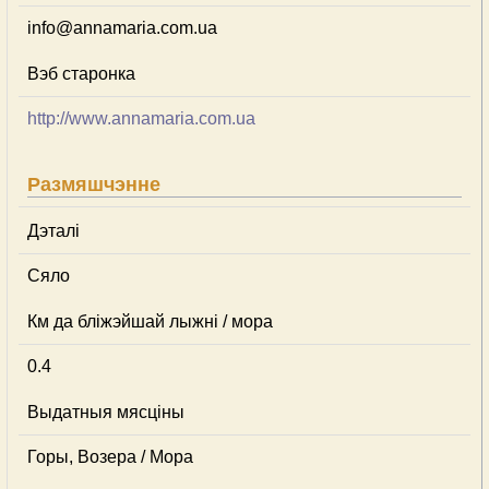
info@annamaria.com.ua
Вэб старонка
http://www.annamaria.com.ua
Размяшчэнне
Дэталі
Сяло
Км да бліжэйшай лыжні / мора
0.4
Выдатныя мясціны
Горы, Возера / Мора