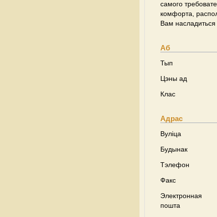
самого требовате
комфорта, распо
Вам насладиться
Аб
Тып
Цэны ад
Клас
Адрас
Вуліца
Будынак
Тэлефон
Факс
Электронная
пошта