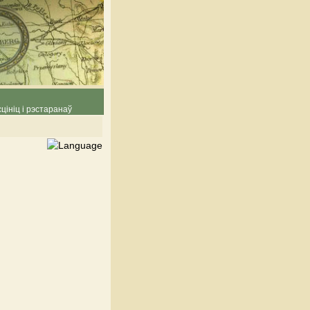
цініц і рэстаранаў