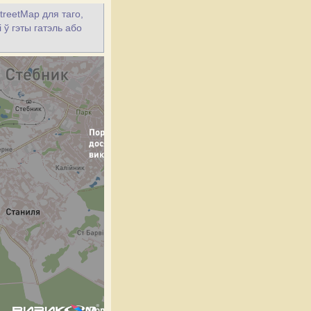
treetMap для таго,
 ў гэты гатэль або