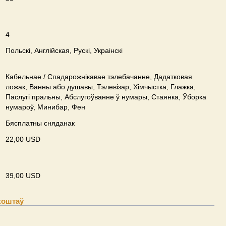
4
Польскі, Англійская, Рускі, Украінскі
Кабельнае / Спадарожнiкавае тэлебачанне, Дадатковая
ложак, Ванны або душавы, Тэлевізар, Хімчыстка, Глажка,
Паслугі пральны, Абслугоўванне ў нумары, Стаянка, Ўборка
нумароў, Минибар, Фен
Бясплатны сняданак
22,00 USD
39,00 USD
коштаў