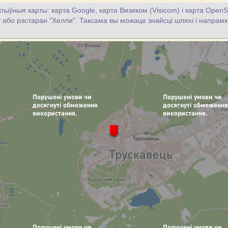
тыўныя карты: карта Google, карта Визиком (Visicom) і карта OpenS
цу або рэстаран "Хелли". Таксама вы можаце знайсці шляхі і напрамкі