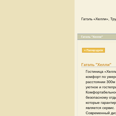
Гатэль «Хелли», Тру
Гатэль "Хелли"
« Папярэднія
Гатэль "Хелли"
Гостиница «Хелли
комфорт по умере
расстоянии 300м 
уютное и гостепр
Комфортабельност
безопасному отды
которые гарантир
является сервис.
Современный диз