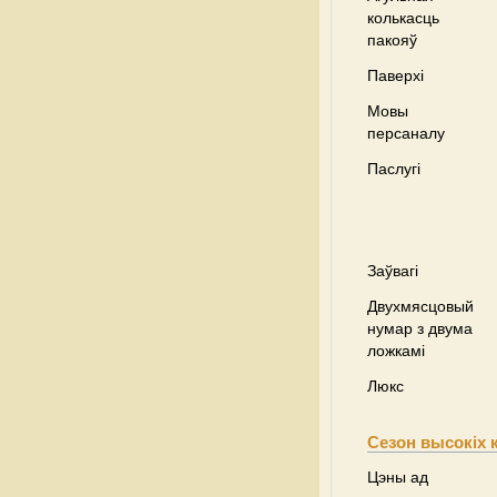
колькасць
пакояў
Паверхі
Мовы
персаналу
Паслугі
Заўвагі
Двухмясцовый
нумар з двума
ложкамі
Люкс
Сезон высокіх 
Цэны ад