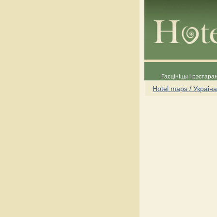
Гасцініцы і рэстара
Hotel maps / Украіна