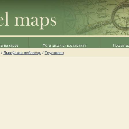
ны на карце
Фота гасцініц і рэстаранаў
Пошук гас
/
Львоўская вобласць
/
Трускавец