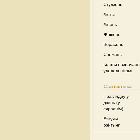
Студзень
Люты
Ліпень
Жнівень
Верасень
Снежань
Кошты пазначаны 
уладальнікамі
Статыстыка
Праглядаў у
дзень (у
сярэднім):
Бягучы
рэйтынг