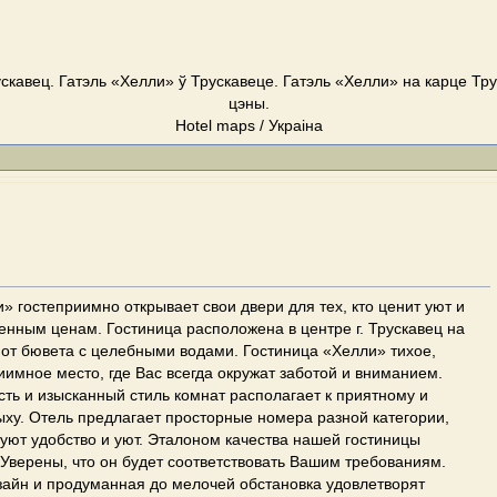
скавец. Гатэль «Хелли» ў Трускавеце. Гатэль «Хелли» на карце Тру
цэны.
Hotel maps / Украіна
» гостеприимно открывает свои двери для тех, кто ценит уют и
нным ценам. Гостиница расположена в центре г. Трускавец на
от бювета с целебными водами. Гостиница «Хелли» тихое,
иимное место, где Вас всегда окружат заботой и вниманием.
ь и изысканный стиль комнат располагает к приятному и
ху. Отель предлагает просторные номера разной категории,
уют удобство и уют. Эталоном качества нашей гостиницы
 Уверены, что он будет соответствовать Вашим требованиям.
айн и продуманная до мелочей обстановка удовлетворят