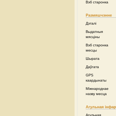
Вэб старонка
Размяшчэнне
Дэталі
Выдатныя
мясціны
Вэб старонка
месцы
Шырата
Даўгата
GPS
каардынаты
Міжнароднае
назву месца
Агульная інфа
Агульная