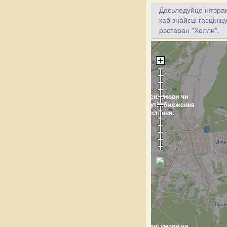
Дасьледуйце інтэрак
каб знайсці гасціні
рэстаран "Хелли".