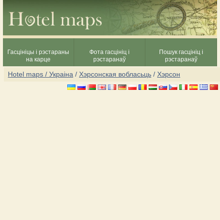
Гасцініцы і рэстараны
Фота гасцініц і
Пошук гасцініц і
на карце
рэстаранаў
рэстаранаў
Hotel maps / Украіна
/
Хэрсонская вобласьць
/
Хэрсон