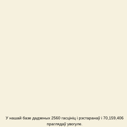
У нашай базе дадзеных 2560 гасцініц і рэстаранаў і 70,159,406
праглядаў увогуле.