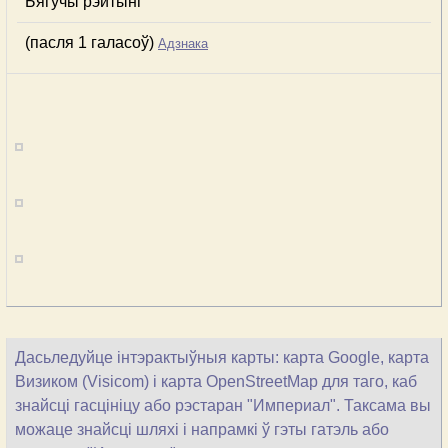
Бягучы рэйтынг
(пасля 1 галасоў)
Адзнака
Дасьледуйце інтэрактыўныя карты: карта Google, карта
Визиком (Visicom) і карта OpenStreetMap для таго, каб
знайсці гасцініцу або рэстаран "Империал". Таксама вы
можаце знайсці шляхі і напрамкі ў гэты гатэль або