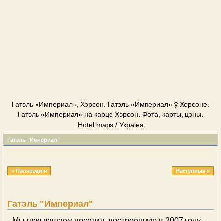
Гатэль «Империал», Хэрсон. Гатэль «Империал» ў Херсоне.
Гатэль «Империал» на карце Хэрсон. Фота, карты, цэны.
Hotel maps / Украіна
Гатэль "Империал"
« Папярэднія
Наступныя »
Гатэль "Империал"
Мы приглашаем посетить построенную в 2007 году