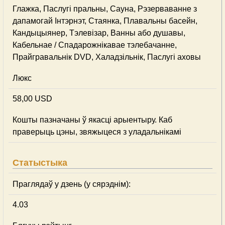
Глажка, Паслугі пральны, Сауна, Рэзерваванне з
дапамогай Інтэрнэт, Стаянка, Плавальны басейн,
Кандыцыянер, Тэлевізар, Ванны або душавы,
Кабельнае / Спадарожнiкавае тэлебачанне,
Прайгравальнік DVD, Халадзільнік, Паслугі аховы
Люкс
58,00 USD
Кошты пазначаны ў якасці арыентыру. Каб
праверыць цэны, звяжыцеся з уладальнікамі
Статыстыка
Праглядаў у дзень (у сярэднім):
4.03