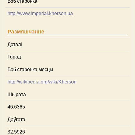
Вэб старонка
http://www.imperial.kherson.ua
Размяшчэнне
Дэталі
Горад
Вэб старонка месцы
http://wikipedia.org/wiki/Kherson
Шырата
46.6365
Даўгата
32.5926