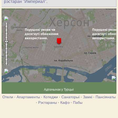
рэстаран "Империал".
Адпачынак у Турцыі
Отели
·
Апартаменты
·
Котеджи
·
Санаторыі
·
Замкі
·
Пансіянаты
·
Рэстараны
·
Кафэ
·
Пабы