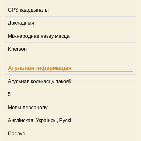
GPS каардынаты
Дакладныя
Міжнароднае назву месца
Kherson
Агульная інфармацыя
Агульная колькасць пакояў
5
Мовы персаналу
Англійская, Украінскі, Рускі
Паслугі