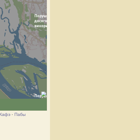
Кафэ
·
Пабы