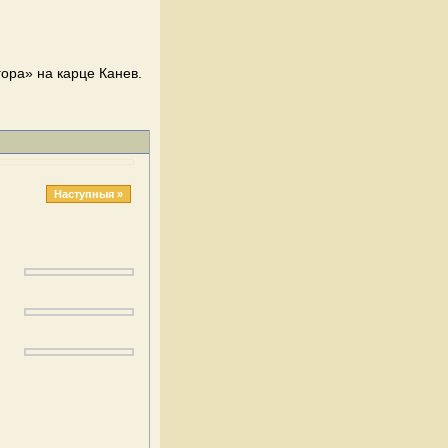
гора» на карце Канев.
Наступныя »