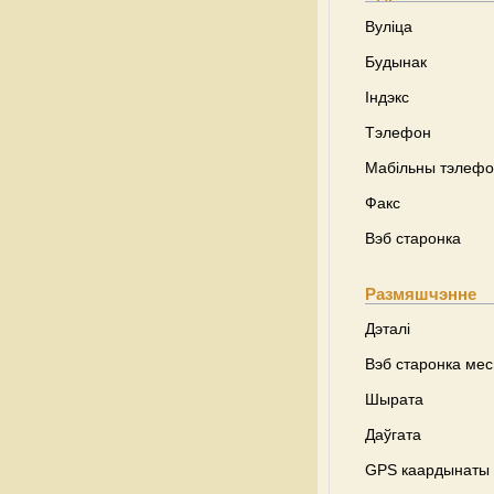
Вуліца
Будынак
Індэкс
Тэлефон
Мабільны тэлеф
Факс
Вэб старонка
Размяшчэнне
Дэталі
Вэб старонка ме
Шырата
Даўгата
GPS каардынаты