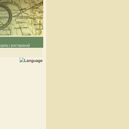
цініц і рэстаранаў