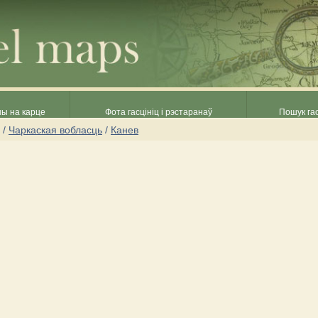
ны на карце
Фота гасцініц і рэстаранаў
Пошук гас
/
Чаркаская вобласць
/
Канев