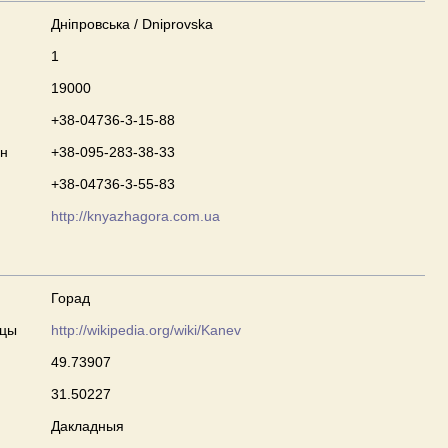
Дніпровська / Dniprovska
1
19000
+38-04736-3-15-88
он
+38-095-283-38-33
+38-04736-3-55-83
http://knyazhagora.com.ua
Горад
сцы
http://wikipedia.org/wiki/Kanev
49.73907
31.50227
Дакладныя