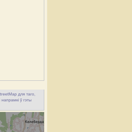
treetMap для таго,
 напрамкі ў гэты