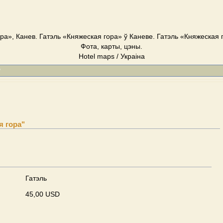
ра», Канев. Гатэль «Княжеская гора» ў Каневе. Гатэль «Княжеская 
Фота, карты, цэны.
Hotel maps / Украіна
"
я гора"
Гатэль
45,00 USD