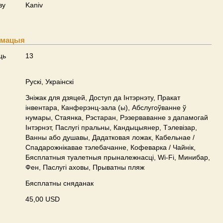
ву
Kaniv
рмацыя
ць
13
Рускі, Украінскі
Зніжак для дзяцей, Доступ да Інтэрнэту, Пракат
інвентара, Канферэнц-зала (ы), Абслугоўванне ў
нумары, Стаянка, Рэстаран, Рэзерваванне з дапамогай
Інтэрнэт, Паслугі пральны, Кандыцыянер, Тэлевізар,
Ванны або душавы, Дадатковая ложак, Кабельнае /
Спадарожнiкавае тэлебачанне, Кофеварка / Чайнік,
Бясплатныя туалетныя прыналежнасці, Wi-Fi, Минибар,
Фен, Паслугі аховы, Прыватны пляж
Бясплатны сняданак
45,00 USD