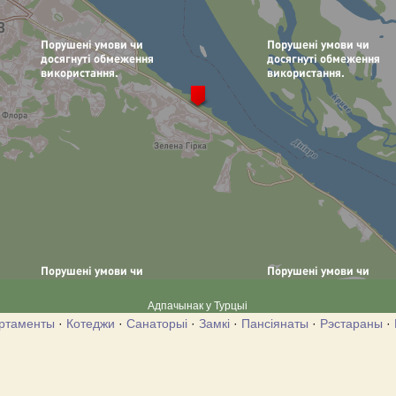
Адпачынак у Турцыі
ртаменты
·
Котеджи
·
Санаторыі
·
Замкі
·
Пансіянаты
·
Рэстараны
·