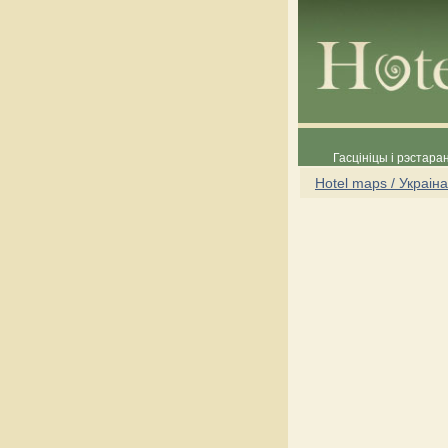
Гасцініцы і рэстара
Hotel maps / Украіна