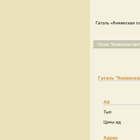
Гатэль «Княжеская го
Гатэль "Княжеская гора
Гатэль "Княжеска
Аб
Тып
Цэны ад
Адрас