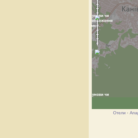
Отели
·
Апа