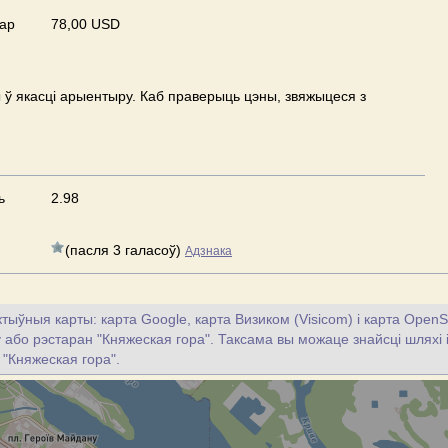
ар
78,00 USD
ў якасці арыентыру. Каб праверыць цэны, звяжыцеся з
ь
2.98
(пасля 3 галасоў)
Адзнака
тыўныя карты: карта Google, карта Визиком (Visicom) і карта OpenS
цу або рэстаран "Княжеская гора". Таксама вы можаце знайсці шляхі і
 "Княжеская гора".