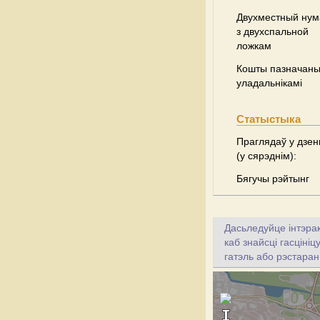
Двухместный нум
з двухспальной
ложкам
Кошты пазначаны 
уладальнікамі
Статыстыка
Праглядаў у дзен
(у сярэднім):
Бягучы рэйтынг
Дасьледуйце інтэрак
каб знайсці гасціні
гатэль або рэстаран