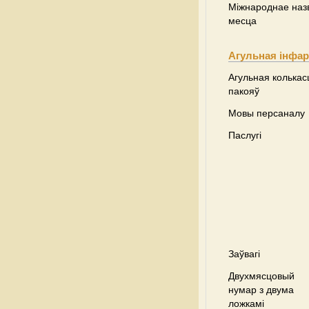
Міжнароднае наз
месца
Агульная інфа
Агульная колькас
пакояў
Мовы персаналу
Паслугі
Заўвагі
Двухмясцовый
нумар з двума
ложкамі