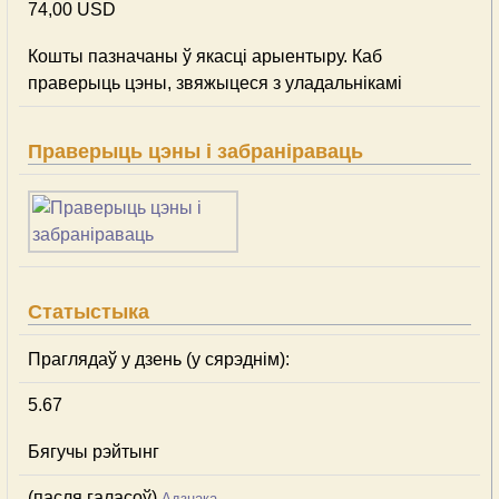
74,00 USD
Кошты пазначаны ў якасці арыентыру. Каб
праверыць цэны, звяжыцеся з уладальнікамі
Праверыць цэны і забраніраваць
Статыстыка
Праглядаў у дзень (у сярэднім):
5.67
Бягучы рэйтынг
(пасля галасоў)
Адзнака