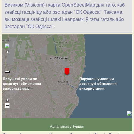
Визиком (Visicom) і карта OpenStreetMap для таго, каб
знайсці гасцініцу або рэстаран "ОК Одесса". Таксама
вы можаце знайсці шляхі і напрамкі ў гэты гатэль або
рэстаран "ОК Одесса".
Адпачынак у Турцыі