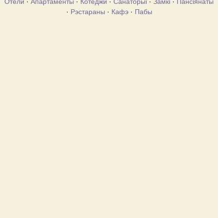
Отели
·
Апартаменты
·
Котеджи
·
Санаторыі
·
Замкі
·
Пансіянаты
·
Рэстараны
·
Кафэ
·
Пабы