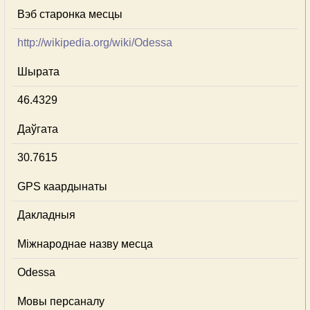
Вэб старонка месцы
http://wikipedia.org/wiki/Odessa
Шырата
46.4329
Даўгата
30.7615
GPS каардынаты
Дакладныя
Міжнароднае назву месца
Odessa
Мовы персаналу