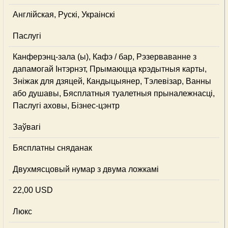
Англійская, Рускі, Украінскі
Паслугі
Канферэнц-зала (ы), Кафэ / бар, Рэзерваванне з
дапамогай Інтэрнэт, Прымаюцца крэдытныя карты,
Зніжак для дзяцей, Кандыцыянер, Тэлевізар, Ванны
або душавы, Бясплатныя туалетныя прыналежнасці,
Паслугі аховы, Бізнес-цэнтр
Заўвагі
Бясплатны сняданак
Двухмясцовый нумар з двума ложкамі
22,00 USD
Люкс