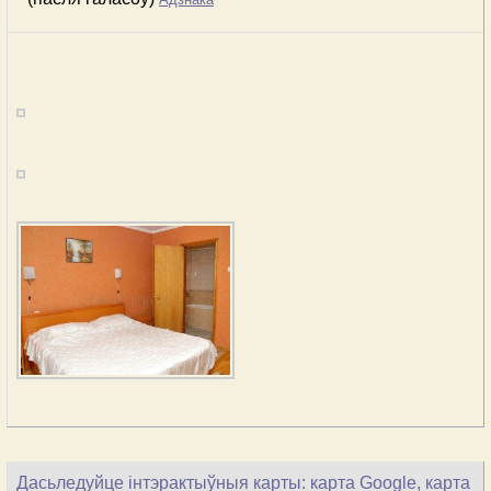
Дасьледуйце інтэрактыўныя карты: карта Google, карта