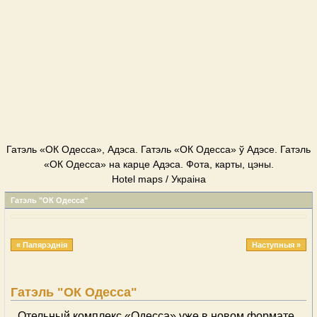
Гатэль «ОК Одесса», Адэса. Гатэль «ОК Одесса» ў Адэсе. Гатэль
«ОК Одесса» на карце Адэса. Фота, карты, цэны.
Hotel maps / Украіна
Гатэль "ОК Одесса"
« Папярэднія
Наступныя »
Гатэль "ОК Одесса"
Отельный комплекс «Одесса» уже в новом формате