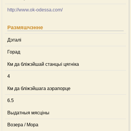
http://www.ok-odessa.com/
Размяшчэнне
Дэталі
Горад
Км да бліжэйшай станцыі цягніка
4
Км да бліжэйшага аэрапорце
6.5
Выдатныя мясціны
Возера / Мора