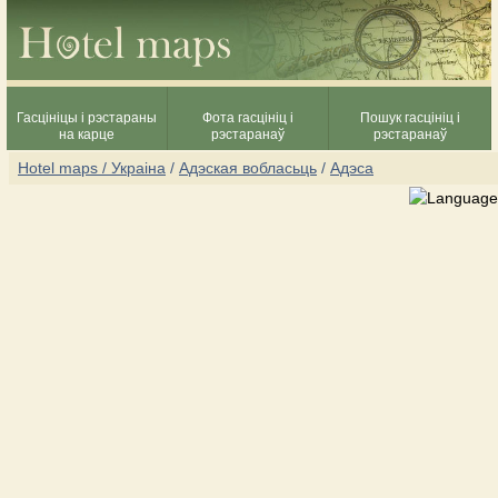
Гасцініцы і рэстараны
Фота гасцініц і
Пошук гасцініц і
на карце
рэстаранаў
рэстаранаў
Hotel maps / Украіна
/
Адэская вобласьць
/
Адэса