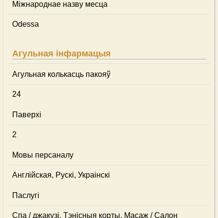
Міжнароднае назву месца
Odessa
Агульная інфармацыя
Агульная колькасць пакояў
24
Паверхі
2
Мовы персаналу
Англійская, Рускі, Украінскі
Паслугі
Спа / джакузі, Тэнісныя корты, Масаж / Салон