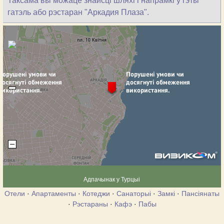
Таксама вы можаце знайсці шляхі і напрамкі ў гэты
гатэль або рэстаран "Аркадия Плаза".
Адпачынак у Турцыі
Отели
·
Апартаменты
·
Котеджи
·
Санаторыі
·
Замкі
·
Пансіянаты
·
Рэстараны
·
Кафэ
·
Пабы