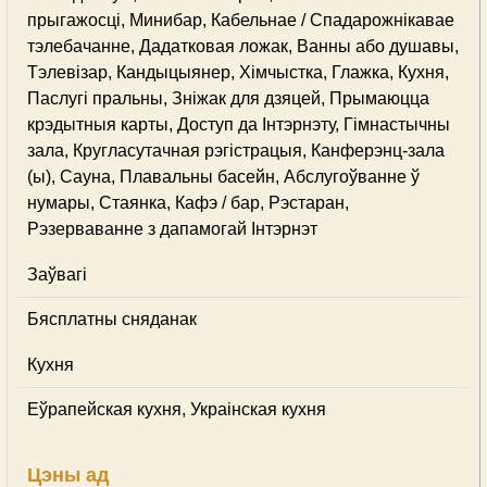
прыгажосці, Минибар, Кабельнае / Спадарожнiкавае
тэлебачанне, Дадатковая ложак, Ванны або душавы,
Тэлевізар, Кандыцыянер, Хімчыстка, Глажка, Кухня,
Паслугі пральны, Зніжак для дзяцей, Прымаюцца
крэдытныя карты, Доступ да Інтэрнэту, Гімнастычны
зала, Кругласутачная рэгістрацыя, Канферэнц-зала
(ы), Сауна, Плавальны басейн, Абслугоўванне ў
нумары, Стаянка, Кафэ / бар, Рэстаран,
Рэзерваванне з дапамогай Інтэрнэт
Заўвагі
Бясплатны сняданак
Кухня
Еўрапейская кухня, Украінская кухня
Цэны ад