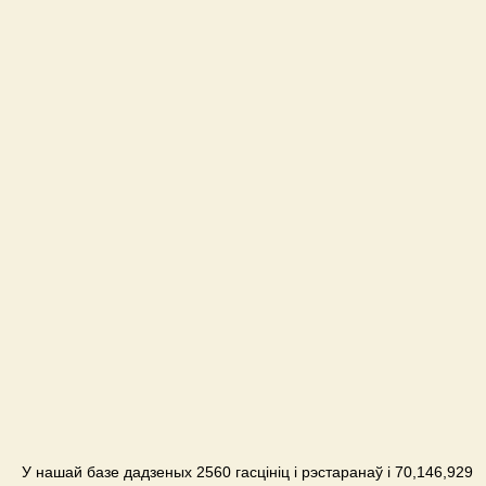
У нашай базе дадзеных 2560 гасцініц і рэстаранаў і 70,146,929