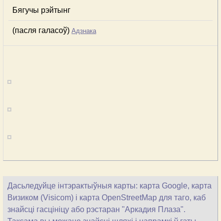
Бягучы рэйтынг
(пасля галасоў)
Адзнака
Дасьледуйце інтэрактыўныя карты: карта Google, карта
Визиком (Visicom) і карта OpenStreetMap для таго, каб
знайсці гасцініцу або рэстаран "Аркадия Плаза".