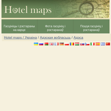
Гасцініцы і рэстараны
Фота гасцініц і
Пошук гасцініц і
на карце
рэстаранаў
рэстаранаў
Hotel maps / Украіна
/
Адэская вобласьць
/
Адэса