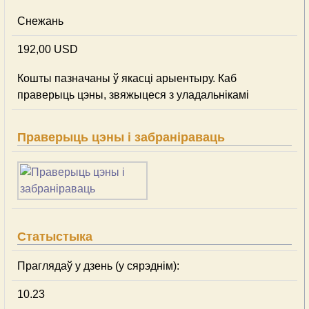
Снежань
192,00 USD
Кошты пазначаны ў якасці арыентыру. Каб
праверыць цэны, звяжыцеся з уладальнікамі
Праверыць цэны і забраніраваць
Статыстыка
Праглядаў у дзень (у сярэднім):
10.23