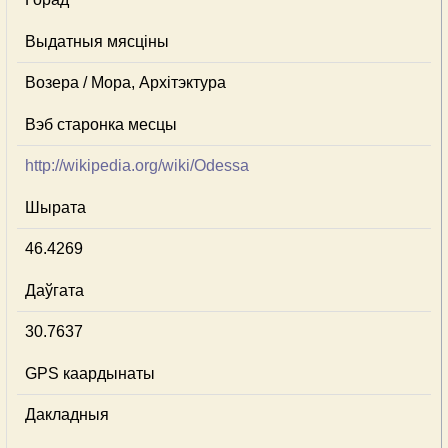
Выдатныя мясціны
Возера / Мора, Архітэктура
Вэб старонка месцы
http://wikipedia.org/wiki/Odessa
Шырата
46.4269
Даўгата
30.7637
GPS каардынаты
Дакладныя