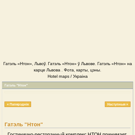
Гатэль «Нтон», Львоў. Гатэль «Нтон» ў Львове. Гатэль «Нтон» на
карце Львова . Фота, карты, цэны.
Hotel maps / Украіна
Гатэль "Нтон"
« Папярэднія
Наступныя »
Гатэль "Нтон"
Гостинично-ресторанный комплекс НТОН принимает