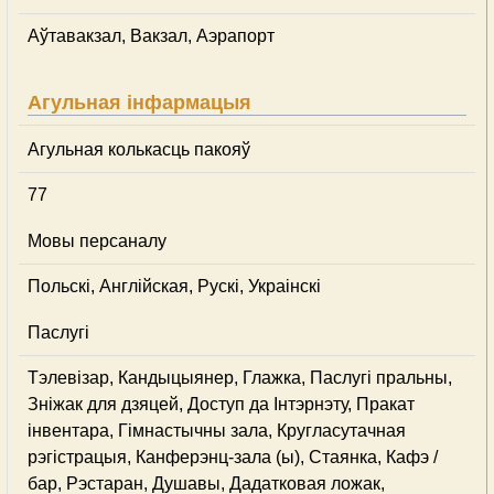
Аўтавакзал, Вакзал, Аэрапорт
Агульная інфармацыя
Агульная колькасць пакояў
77
Мовы персаналу
Польскі, Англійская, Рускі, Украінскі
Паслугі
Тэлевізар, Кандыцыянер, Глажка, Паслугі пральны,
Зніжак для дзяцей, Доступ да Інтэрнэту, Пракат
інвентара, Гімнастычны зала, Кругласутачная
рэгістрацыя, Канферэнц-зала (ы), Стаянка, Кафэ /
бар, Рэстаран, Душавы, Дадатковая ложак,