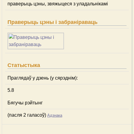
праверыць цэны, звяжыцеся з уладальнікамі
Праверыць цэны і забраніраваць
Статыстыка
Праглядаў у дзень (у сярэднім):
5.8
Бягучы рэйтынг
(пасля 2 галасоў)
Адзнака