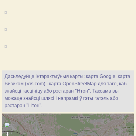
Дасьледуйце інтэрактыўныя карты: карта Google, карта
Визиком (Visicom) і карта OpenStreetMap для таго, каб
знайсці гасцініцу або рэстаран "Нтон". Таксама вы
можаце знайсці шляхі і напрамкі ў гэты гатэль або
рэстаран "Нтон".