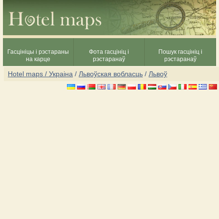
Гасцініцы і рэстараны
Фота гасцініц і
Пошук гасцініц і
на карце
рэстаранаў
рэстаранаў
Hotel maps / Украіна
/
Львоўская вобласць
/
Львоў