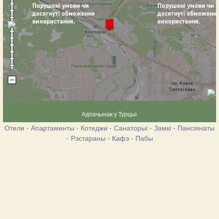
Адпачынак у Турцыі
Отели
·
Апартаменты
·
Котеджи
·
Санаторыі
·
Замкі
·
Пансіянаты
·
Рэстараны
·
Кафэ
·
Пабы