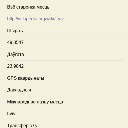
Вэб старонка месцы
http://wikipedia.org/wiki/Lviv
Шырата
49.8547
Даўгата
23.9842
GPS каардынаты
Дакладныя
Міжнароднае назву месца
Lviv
Трансфер з / у