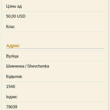
Цэны ад
50,00 USD
Клас
Адрас
Вуліца
Шевченка / Shevchenka
Будынак
154б
Індэкс
79039