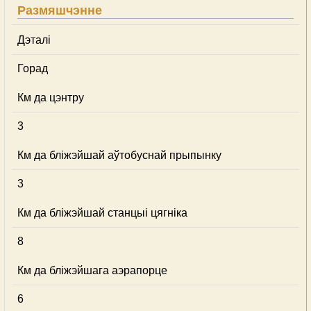
Размяшчэнне
Дэталі
Горад
Км да цэнтру
3
Км да бліжэйшай аўтобуснай прыпынку
3
Км да бліжэйшай станцыі цягніка
8
Км да бліжэйшага аэрапорце
6