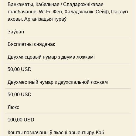
Банкаматы, Кабельнае / Спадарожнiкавае
тэлебачанне, Wi-Fi, Фен, Халадзільнік, Сейф, Паслугі
аховы, Арганізацыя тураў
Заўвагі
Бясплатны сняданак
Двухмясцовый нумар з двума ложкамі
50,00 USD
Двухместный нумар з двухспальной ложкам
50,00 USD
Люкс
100,00 USD
Кошты пазначаны ў якасці арыентыру. Каб