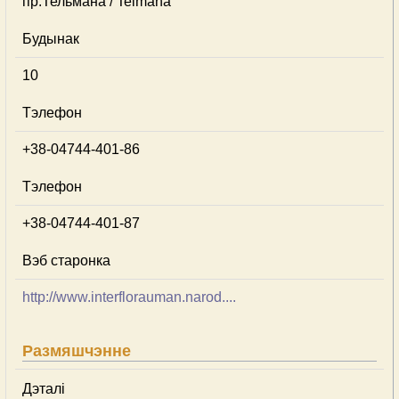
пр.Тельмана / Telmana
Будынак
10
Тэлефон
+38-04744-401-86
Тэлефон
+38-04744-401-87
Вэб старонка
http://www.interflorauman.narod....
Размяшчэнне
Дэталі