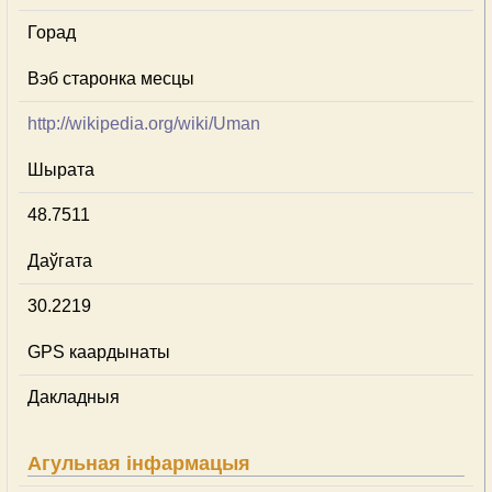
Горад
Вэб старонка месцы
http://wikipedia.org/wiki/Uman
Шырата
48.7511
Даўгата
30.2219
GPS каардынаты
Дакладныя
Агульная інфармацыя