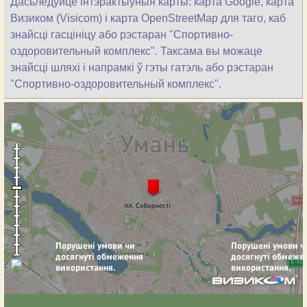
Дасьледуйце інтэрактыўныя карты: карта Google, карта
Визиком (Visicom) і карта OpenStreetMap для таго, каб
знайсці гасцініцу або рэстаран "Спортивно-
оздоровительный комплекс". Таксама вы можаце
знайсці шляхі і напрамкі ў гэты гатэль або рэстаран
"Спортивно-оздоровительный комплекс".