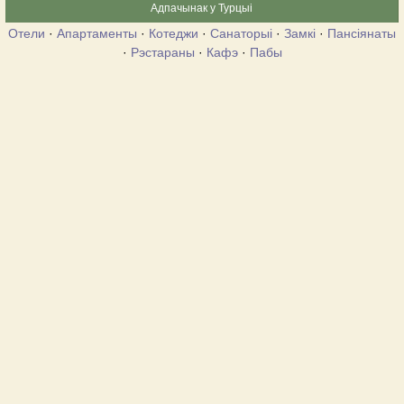
Адпачынак у Турцыі
Отели
·
Апартаменты
·
Котеджи
·
Санаторыі
·
Замкі
·
Пансіянаты
·
Рэстараны
·
Кафэ
·
Пабы