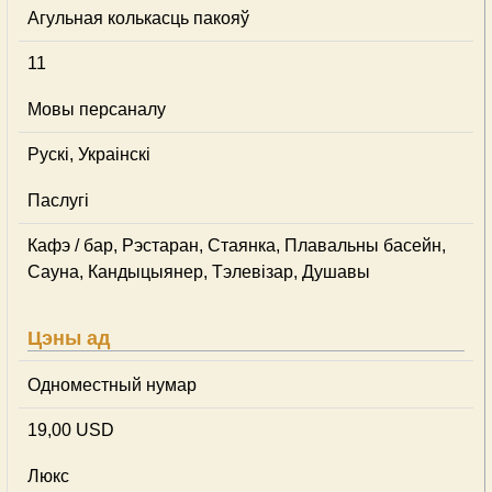
Агульная колькасць пакояў
11
Мовы персаналу
Рускі, Украінскі
Паслугі
Кафэ / бар, Рэстаран, Стаянка, Плавальны басейн,
Сауна, Кандыцыянер, Тэлевізар, Душавы
Цэны ад
Одноместный нумар
19,00 USD
Люкс