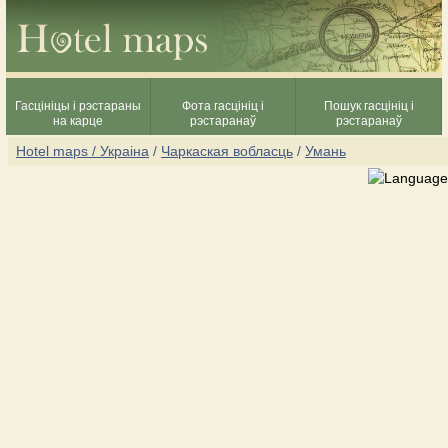
Гасцініцы і рэстараны
Фота гасцініц і
Пошук гасцініц і
на карце
рэстаранаў
рэстаранаў
Hotel maps / Украіна
/
Чаркаская вобласць
/
Умань