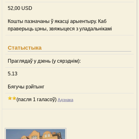
52,00 USD
Кошты пазначаны ў якасці арыентыру. Каб
праверыць цэны, звяжыцеся з уладальнікамі
Статыстыка
Праглядаў у дзень (у сярэднім):
5.13
Бягучы рэйтынг
(пасля 1 галасоў)
Адзнака