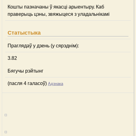
Кошты пазначаны ў якасці арыентыру. Каб
праверыць цэны, звяжыцеся з уладальнікамі
Статыстыка
Праглядаў у дзень (у сярэднім):
3.82
Бягучы рэйтынг
(пасля 4 галасоў)
Адзнака