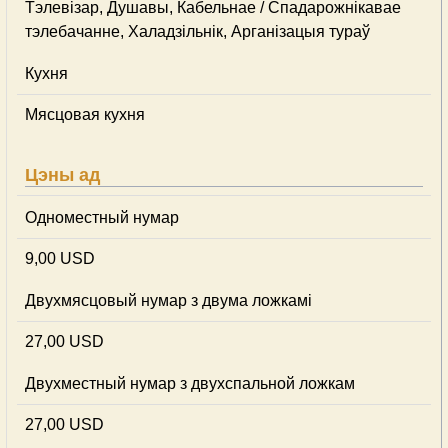
Тэлевізар, Душавы, Кабельнае / Спадарожнiкавае
тэлебачанне, Халадзільнік, Арганізацыя тураў
Кухня
Мясцовая кухня
Цэны ад
Одноместный нумар
9,00 USD
Двухмясцовый нумар з двума ложкамі
27,00 USD
Двухместный нумар з двухспальной ложкам
27,00 USD