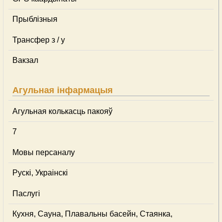
Прыблізныя
Трансфер з / у
Вакзал
Агульная інфармацыя
Агульная колькасць пакояў
7
Мовы персаналу
Рускі, Украінскі
Паслугі
Кухня, Сауна, Плавальны басейн, Стаянка,