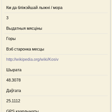
Км да бліжэйшай лыжні / мора
3
Выдатныя мясціны
Горы
Вэб старонка месцы
http://wikipedia.org/wiki/Kosiv
Шырата
48.3078
Даўгата
25.1112
GPS каардынаты