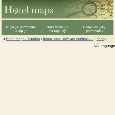
Гасцініцы і рэстараны
Фота гасцініц і
Пошук гасцініц і
на карце
рэстаранаў
рэстаранаў
Hotel maps / Украіна
/
Івана-Франкоўская вобласьць
/
Косаў