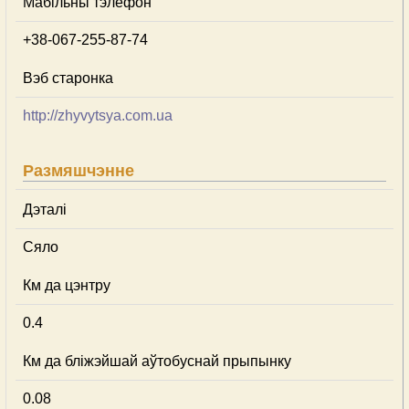
Мабільны тэлефон
+38-067-255-87-74
Вэб старонка
http://zhyvytsya.com.ua
Размяшчэнне
Дэталі
Сяло
Км да цэнтру
0.4
Км да бліжэйшай аўтобуснай прыпынку
0.08