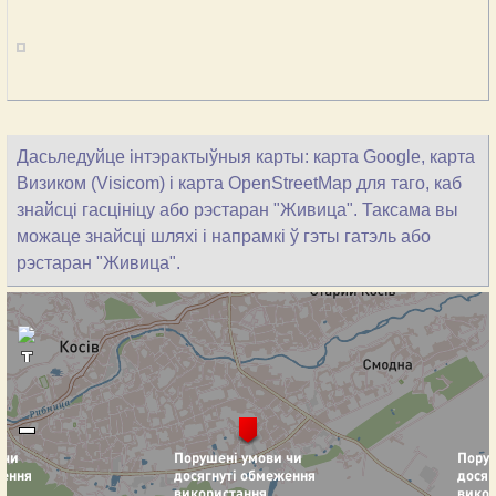
Дасьледуйце інтэрактыўныя карты: карта Google, карта
Визиком (Visicom) і карта OpenStreetMap для таго, каб
знайсці гасцініцу або рэстаран "Живица". Таксама вы
можаце знайсці шляхі і напрамкі ў гэты гатэль або
рэстаран "Живица".