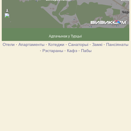
Адпачынак у Турцыі
Отели
·
Апартаменты
·
Котеджи
·
Санаторыі
·
Замкі
·
Пансіянаты
·
Рэстараны
·
Кафэ
·
Пабы