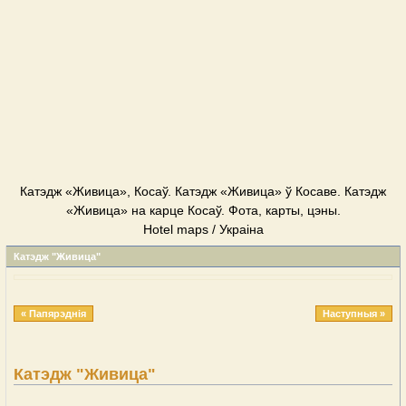
Катэдж «Живица», Косаў. Катэдж «Живица» ў Косаве. Катэдж
«Живица» на карце Косаў. Фота, карты, цэны.
Hotel maps / Украіна
Катэдж "Живица"
« Папярэднія
Наступныя »
Катэдж "Живица"