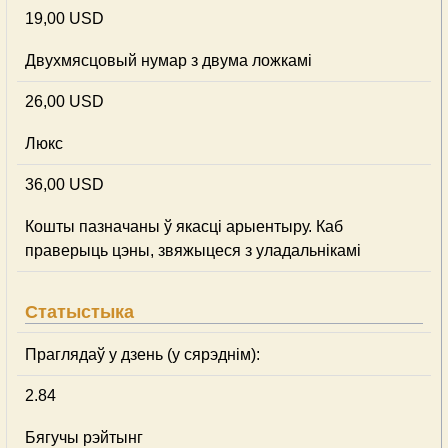
19,00 USD
Двухмясцовый нумар з двума ложкамі
26,00 USD
Люкс
36,00 USD
Кошты пазначаны ў якасці арыентыру. Каб
праверыць цэны, звяжыцеся з уладальнікамі
Статыстыка
Праглядаў у дзень (у сярэднім):
2.84
Бягучы рэйтынг