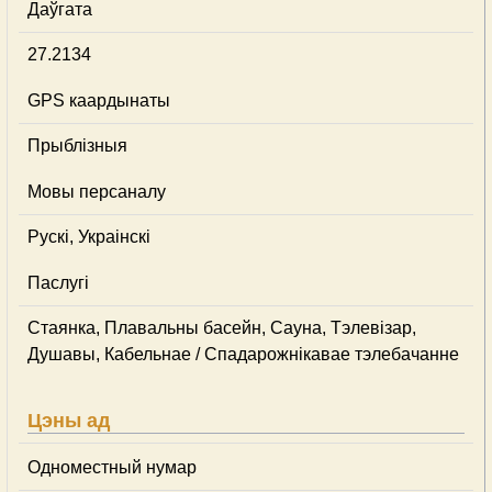
Даўгата
27.2134
GPS каардынаты
Прыблізныя
Мовы персаналу
Рускі, Украінскі
Паслугі
Стаянка, Плавальны басейн, Сауна, Тэлевізар,
Душавы, Кабельнае / Спадарожнiкавае тэлебачанне
Цэны ад
Одноместный нумар