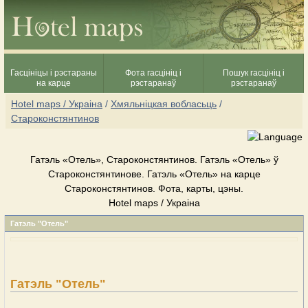
Гасцініцы і рэстараны
Фота гасцініц і
Пошук гасцініц і
на карце
рэстаранаў
рэстаранаў
Hotel maps / Украіна
/
Хмяльніцкая вобласьць
/
Староконстянтинов
Гатэль «Отель», Староконстянтинов. Гатэль «Отель» ў
Староконстянтинове. Гатэль «Отель» на карце
Староконстянтинов. Фота, карты, цэны.
Hotel maps / Украіна
Гатэль "Отель"
Гатэль "Отель"