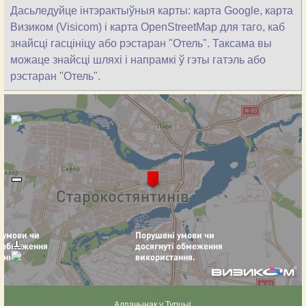
Дасьледуйце інтэрактыўныя карты: карта Google, карта
Визиком (Visicom) і карта OpenStreetMap для таго, каб
знайсці гасцініцу або рэстаран "Отель". Таксама вы
можаце знайсці шляхі і напрамкі ў гэты гатэль або
рэстаран "Отель".
Адпачынак у Турцыі