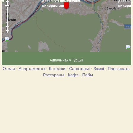
Адпачынак у Турцыі
Отели
·
Апартаменты
·
Котеджи
·
Санаторыі
·
Замкі
·
Пансіянаты
·
Рэстараны
·
Кафэ
·
Пабы