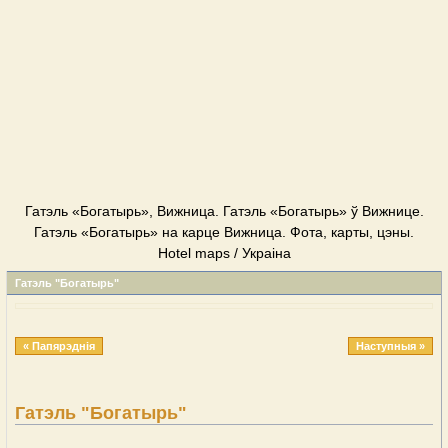
Гатэль «Богатырь», Вижница. Гатэль «Богатырь» ў Вижнице.
Гатэль «Богатырь» на карце Вижница. Фота, карты, цэны.
Hotel maps / Украіна
Гатэль "Богатырь"
« Папярэднія
Наступныя »
Гатэль "Богатырь"