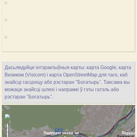
Дасьледуйце інтэрактыўныя карты: карта Google, карта
Визиком (Visicom) і карта OpenStreetMap для таго, каб
знайсці гасцініцу або рэстаран "Богатырь". Таксама вы
можаце знайсці шляхі і напрамкі ў гэты гатэль або
рэстаран "Богатырь".