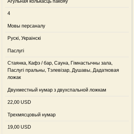
Агульная колькасць пакояў
4
Мовы персаналу
Рускі, Украінскі
Паслугі
Стаянка, Кафэ / бар, Сауна, Гімнастычны зала,
Паслугі пральны, Тэлевізар, Душавы, Дадатковая
ложак
Двухместный нумар з двухспальной ложкам
22,00 USD
Трехмясцовый нумар
19,00 USD