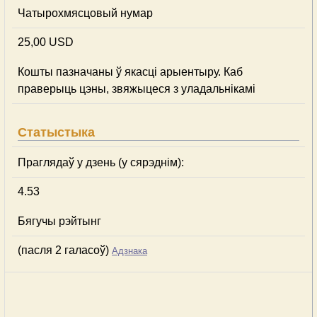
Чатырохмясцовый нумар
25,00 USD
Кошты пазначаны ў якасці арыентыру. Каб
праверыць цэны, звяжыцеся з уладальнікамі
Статыстыка
Праглядаў у дзень (у сярэднім):
4.53
Бягучы рэйтынг
(пасля 2 галасоў)
Адзнака