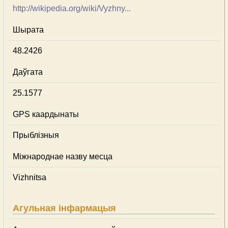
http://wikipedia.org/wiki/Vyzhny...
Шырата
48.2426
Даўгата
25.1577
GPS каардынаты
Прыблізныя
Міжнароднае назву месца
Vizhnitsa
Агульная інфармацыя