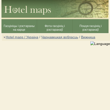
Гасцініцы і рэстараны
Фота гасцініц і
Пошук гасцініц і
на карце
рэстаранаў
рэстаранаў
Hotel maps / Украіна
/
Чарнавецкая вобласць
/
Вижница