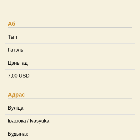
Аб
Тып
Гатэль
Цэны ад
7,00 USD
Адрас
Вуліца
Івасюка / Ivasyuka
Будынак