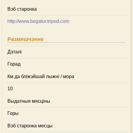
Вэб старонка
http://www.bogatur.tripod.com
Размяшчэнне
Дэталі
Горад
Км да бліжэйшай лыжні / мора
10
Выдатныя мясціны
Горы
Вэб старонка месцы