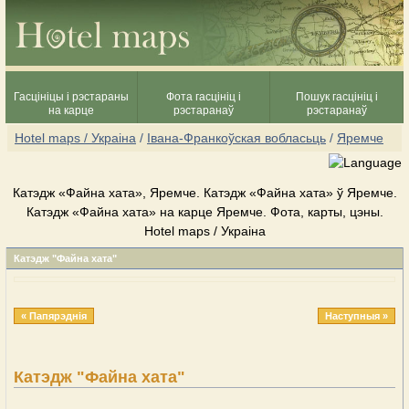
Гасцініцы і рэстараны
Фота гасцініц і
Пошук гасцініц і
на карце
рэстаранаў
рэстаранаў
Hotel maps / Украіна
/
Івана-Франкоўская вобласьць
/
Яремче
Катэдж «Файна хата», Яремче. Катэдж «Файна хата» ў Яремче.
Катэдж «Файна хата» на карце Яремче. Фота, карты, цэны.
Hotel maps / Украіна
Катэдж "Файна хата"
« Папярэднія
Наступныя »
Катэдж "Файна хата"