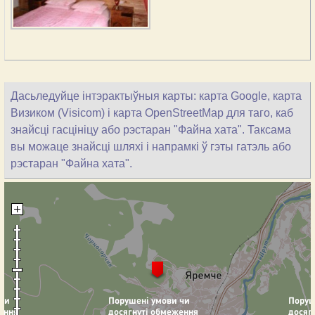
Дасьледуйце інтэрактыўныя карты: карта Google, карта
Визиком (Visicom) і карта OpenStreetMap для таго, каб
знайсці гасцініцу або рэстаран "Файна хата". Таксама
вы можаце знайсці шляхі і напрамкі ў гэты гатэль або
рэстаран "Файна хата".