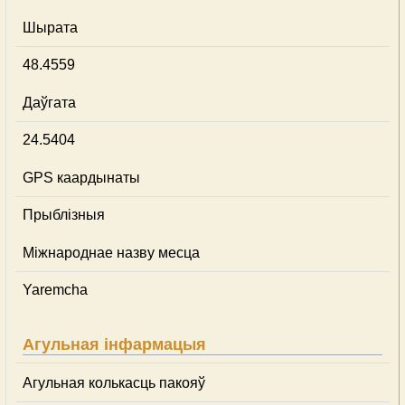
Шырата
48.4559
Даўгата
24.5404
GPS каардынаты
Прыблізныя
Міжнароднае назву месца
Yaremcha
Агульная інфармацыя
Агульная колькасць пакояў