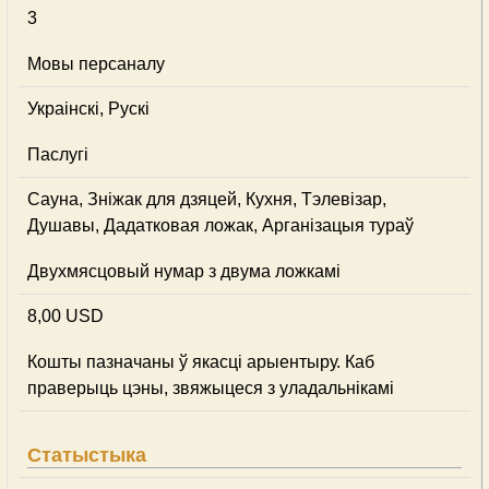
3
Мовы персаналу
Украінскі, Рускі
Паслугі
Сауна, Зніжак для дзяцей, Кухня, Тэлевізар,
Душавы, Дадатковая ложак, Арганізацыя тураў
Двухмясцовый нумар з двума ложкамі
8,00 USD
Кошты пазначаны ў якасці арыентыру. Каб
праверыць цэны, звяжыцеся з уладальнікамі
Статыстыка