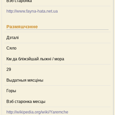
Вэб старонка
http://www.fayna-hata.net.ua
Размяшчэнне
Дэталі
Сяло
Км да бліжэйшай лыжні / мора
29
Выдатныя мясціны
Горы
Вэб старонка месцы
http://wikipedia.org/wiki/Yaremche