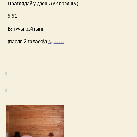
Праглядаў у дзень (у сярэднім):
5.51
Бягучы рэйтынг
(пасля 2 галасоў)
Адзнака