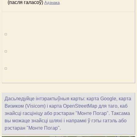
(пасля галасоў)
Адзнака
Дасьледуйце інтэрактыўныя карты: карта Google, карта
Визиком (Visicom) і карта OpenStreetMap для таго, каб
знайсці гасцініцу або рэстаран "Монте Погар". Таксама
вы можаце знайсці шляхі і напрамкі ў гэты гатэль або
рэстаран "Монте Погар".