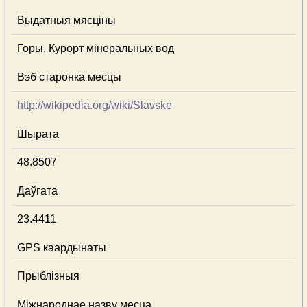
Выдатныя мясціны
Горы, Курорт мінеральных вод
Вэб старонка месцы
http://wikipedia.org/wiki/Slavske
Шырата
48.8507
Даўгата
23.4411
GPS каардынаты
Прыблізныя
Міжнароднае назву месца