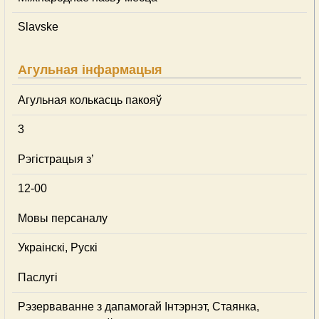
Slavske
Агульная інфармацыя
Агульная колькасць пакояў
3
Рэгістрацыя з’
12-00
Мовы персаналу
Украінскі, Рускі
Паслугі
Рэзерваванне з дапамогай Інтэрнэт, Стаянка,