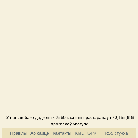
У нашай базе дадзеных 2560 гасцініц і рэстаранаў і 70,155,888
праглядаў увогуле.
Правілы
Аб сайце
Кантакты
KML
GPX
RSS стужка