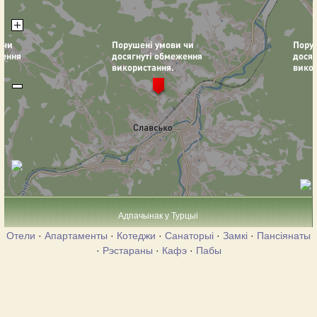
Адпачынак у Турцыі
Отели
·
Апартаменты
·
Котеджи
·
Санаторыі
·
Замкі
·
Пансіянаты
·
Рэстараны
·
Кафэ
·
Пабы