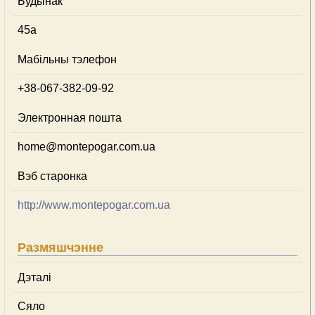
Будынак
45а
Мабільны тэлефон
+38-067-382-09-92
Электронная пошта
home@montepogar.com.ua
Вэб старонка
http://www.montepogar.com.ua
Размяшчэнне
Дэталі
Сяло