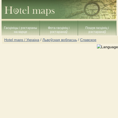
Гасцініцы і рэстараны
Фота гасцініц і
Пошук гасцініц і
на карце
рэстаранаў
рэстаранаў
Hotel maps / Украіна
/
Львоўская вобласць
/
Славское