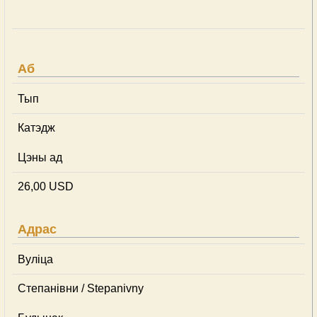
Аб
Тып
Катэдж
Цэны ад
26,00 USD
Адрас
Вуліца
Степанівни / Stepanivny