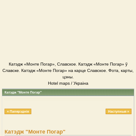
Катэдж «Монте Погар», Славское. Катэдж «Монте Погар» ў
Славске. Катэдж «Монте Погар» на карце Славское. Фота, карты,
цэны.
Hotel maps / Украіна
Катэдж "Монте Погар"
« Папярэднія
Наступныя »
Катэдж "Монте Погар"