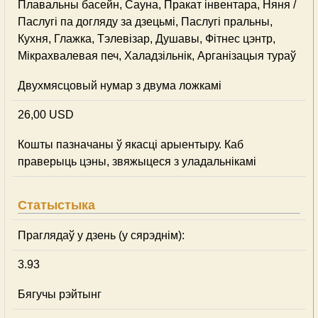
Плавальны басейн, Сауна, Пракат інвентара, Няня /
Паслугі па догляду за дзецьмі, Паслугі пральны,
Кухня, Глажка, Тэлевізар, Душавы, Фітнес цэнтр,
Мікрахвалевая печ, Халадзільнік, Арганізацыя тураў
Двухмясцовый нумар з двума ложкамі
26,00 USD
Кошты пазначаны ў якасці арыентыру. Каб
праверыць цэны, звяжыцеся з уладальнікамі
Статыстыка
Праглядаў у дзень (у сярэднім):
3.93
Бягучы рэйтынг