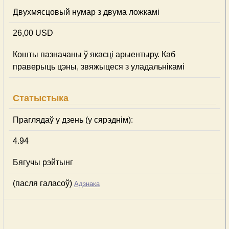
Двухмясцовый нумар з двума ложкамі
26,00 USD
Кошты пазначаны ў якасці арыентыру. Каб
праверыць цэны, звяжыцеся з уладальнікамі
Статыстыка
Праглядаў у дзень (у сярэднім):
4.94
Бягучы рэйтынг
(пасля галасоў)
Адзнака