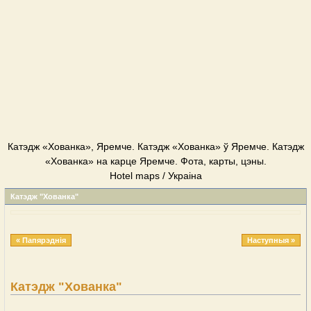
Катэдж «Хованка», Яремче. Катэдж «Хованка» ў Яремче. Катэдж
«Хованка» на карце Яремче. Фота, карты, цэны.
Hotel maps / Украіна
Катэдж "Хованка"
« Папярэднія
Наступныя »
Катэдж "Хованка"