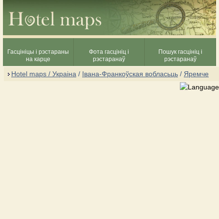
Гасцініцы і рэстараны
Фота гасцініц і
Пошук гасцініц і
на карце
рэстаранаў
рэстаранаў
Hotel maps / Украіна
/
Івана-Франкоўская вобласьць
/
Яремче