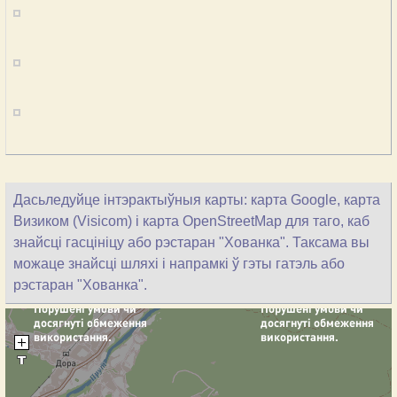
Дасьледуйце інтэрактыўныя карты: карта Google, карта
Визиком (Visicom) і карта OpenStreetMap для таго, каб
знайсці гасцініцу або рэстаран "Хованка". Таксама вы
можаце знайсці шляхі і напрамкі ў гэты гатэль або
рэстаран "Хованка".