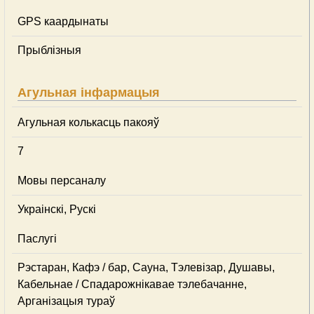
GPS каардынаты
Прыблізныя
Агульная інфармацыя
Агульная колькасць пакояў
7
Мовы персаналу
Украінскі, Рускі
Паслугі
Рэстаран, Кафэ / бар, Сауна, Тэлевізар, Душавы,
Кабельнае / Спадарожнiкавае тэлебачанне,
Арганізацыя тураў