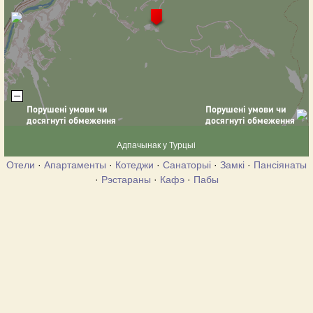
Адпачынак у Турцыі
Отели
·
Апартаменты
·
Котеджи
·
Санаторыі
·
Замкі
·
Пансіянаты
·
Рэстараны
·
Кафэ
·
Пабы