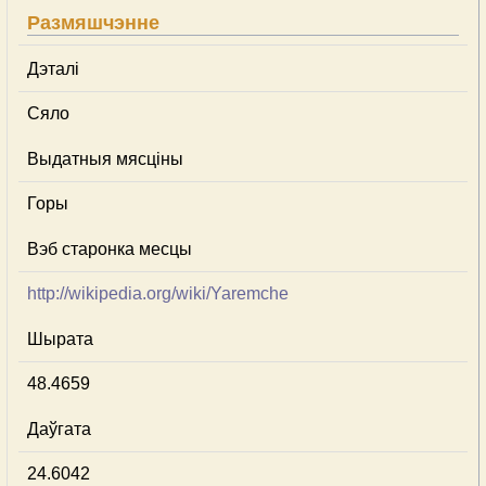
Размяшчэнне
Дэталі
Сяло
Выдатныя мясціны
Горы
Вэб старонка месцы
http://wikipedia.org/wiki/Yaremche
Шырата
48.4659
Даўгата
24.6042