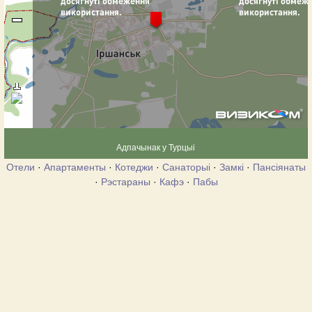
Адпачынак у Турцыі
Отели
·
Апартаменты
·
Котеджи
·
Санаторыі
·
Замкі
·
Пансіянаты
·
Рэстараны
·
Кафэ
·
Пабы