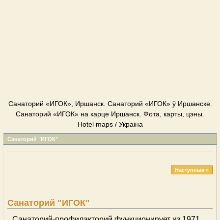
Cанаторий «ИГОК», Иршанск. Cанаторий «ИГОК» ў Иршанске.
Cанаторий «ИГОК» на карце Иршанск. Фота, карты, цэны.
Hotel maps / Украіна
Cанаторий "ИГОК"
Наступныя »
Cанаторий "ИГОК"
Санаторий-профилакторий функционирует из 1971