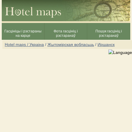
Гасцініцы і рэстараны
Фота гасцініц і
Пошук гасцініц і
на карце
рэстаранаў
рэстаранаў
Hotel maps / Украіна
/
Жытомірская вобласьць
/
Иршанск