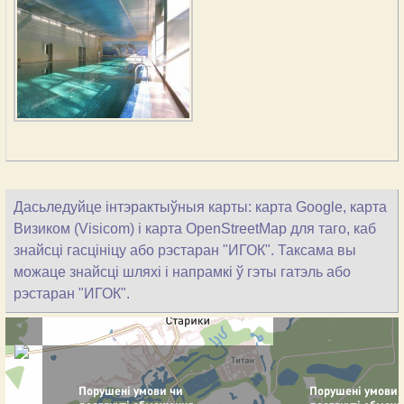
Дасьледуйце інтэрактыўныя карты: карта Google, карта
Визиком (Visicom) і карта OpenStreetMap для таго, каб
знайсці гасцініцу або рэстаран "ИГОК". Таксама вы
можаце знайсці шляхі і напрамкі ў гэты гатэль або
рэстаран "ИГОК".