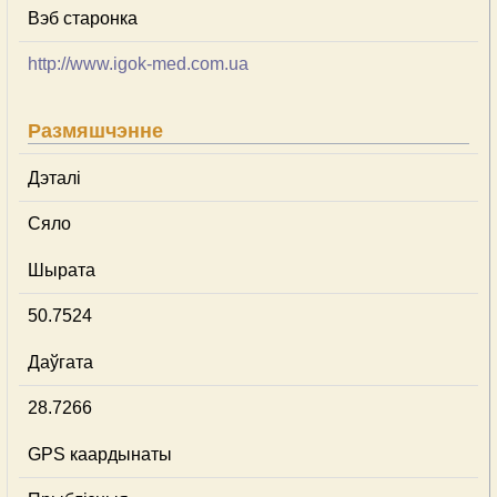
Вэб старонка
http://www.igok-med.com.ua
Размяшчэнне
Дэталі
Сяло
Шырата
50.7524
Даўгата
28.7266
GPS каардынаты