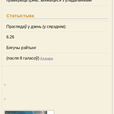
праверыць цэны, звяжыцеся з уладальнікамі
Статыстыка
Праглядаў у дзень (у сярэднім):
6.26
Бягучы рэйтынг
(пасля 8 галасоў)
Адзнака