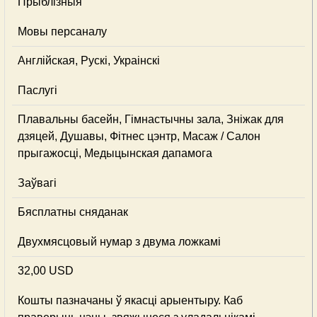
Прыблізныя
Мовы персаналу
Англійская, Рускі, Украінскі
Паслугі
Плавальны басейн, Гімнастычны зала, Зніжак для
дзяцей, Душавы, Фітнес цэнтр, Масаж / Салон
прыгажосці, Медыцынская дапамога
Заўвагі
Бясплатны сняданак
Двухмясцовый нумар з двума ложкамі
32,00 USD
Кошты пазначаны ў якасці арыентыру. Каб