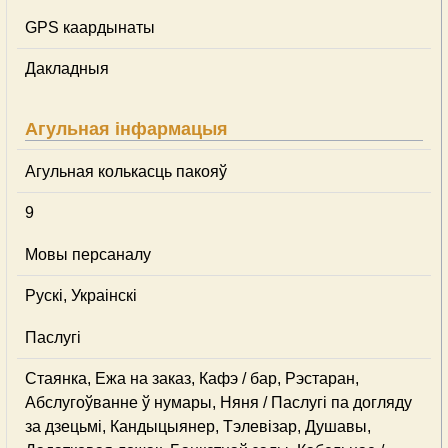
GPS каардынаты
Дакладныя
Агульная інфармацыя
Агульная колькасць пакояў
9
Мовы персаналу
Рускі, Украінскі
Паслугі
Стаянка, Ежа на заказ, Кафэ / бар, Рэстаран,
Абслугоўванне ў нумары, Няня / Паслугі па догляду
за дзецьмі, Кандыцыянер, Тэлевізар, Душавы,