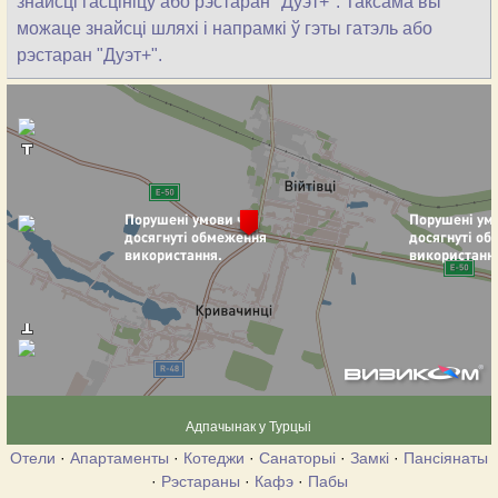
знайсці гасцініцу або рэстаран "Дуэт+". Таксама вы
можаце знайсці шляхі і напрамкі ў гэты гатэль або
рэстаран "Дуэт+".
Адпачынак у Турцыі
Отели
·
Апартаменты
·
Котеджи
·
Санаторыі
·
Замкі
·
Пансіянаты
·
Рэстараны
·
Кафэ
·
Пабы