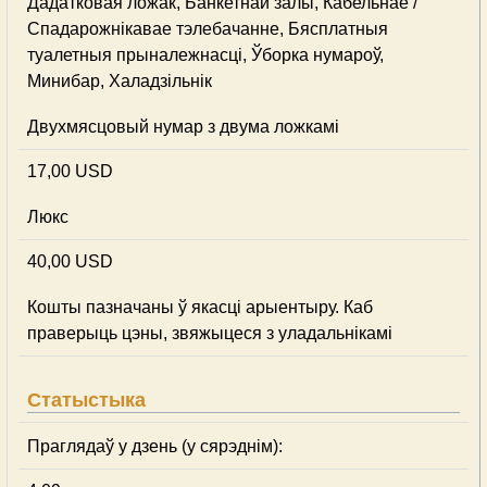
Дадатковая ложак, Банкетнай залы, Кабельнае /
Спадарожнiкавае тэлебачанне, Бясплатныя
туалетныя прыналежнасці, Ўборка нумароў,
Минибар, Халадзільнік
Двухмясцовый нумар з двума ложкамі
17,00 USD
Люкс
40,00 USD
Кошты пазначаны ў якасці арыентыру. Каб
праверыць цэны, звяжыцеся з уладальнікамі
Статыстыка
Праглядаў у дзень (у сярэднім):