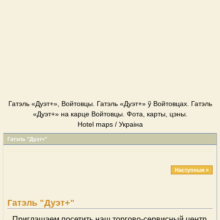
Гатэль «Дуэт+», Войтовцы. Гатэль «Дуэт+» ў Войтовцах. Гатэль
«Дуэт+» на карце Войтовцы. Фота, карты, цэны.
Hotel maps / Украіна
Гатэль "Дуэт+"
Наступныя »
Гатэль "Дуэт+"
Приглашаем посетить наш торгово-сервисный центр