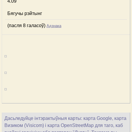
4.09
Бягучы рэйтынг
(пасля 8 галасоў)
Адзнака
Дасьледуйце інтэрактыўныя карты: карта Google, карта
Визиком (Visicom) і карта OpenStreetMap для таго, каб