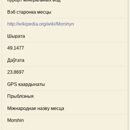
Вэб старонка месцы
http://wikipedia.org/wiki/Morshyn
Шырата
49.1477
Даўгата
23.8697
GPS каардынаты
Прыблізныя
Міжнароднае назву месца
Morshin