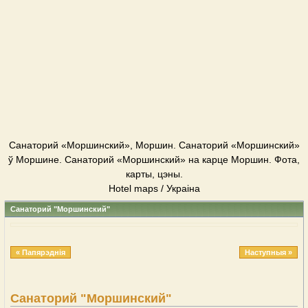
Cанаторий «Моршинский», Моршин. Cанаторий «Моршинский»
ў Моршине. Cанаторий «Моршинский» на карце Моршин. Фота,
карты, цэны.
Hotel maps / Украіна
Cанаторий "Моршинский"
« Папярэднія
Наступныя »
Cанаторий "Моршинский"