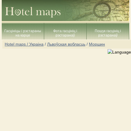
Гасцініцы і рэстараны
Фота гасцініц і
Пошук гасцініц і
на карце
рэстаранаў
рэстаранаў
Hotel maps / Украіна
/
Львоўская вобласць
/
Моршин