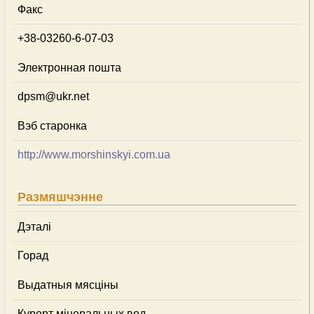
Факс
+38-03260-6-07-03
Электронная пошта
dpsm@ukr.net
Вэб старонка
http://www.morshinskyi.com.ua
Размяшчэнне
Дэталі
Горад
Выдатныя мясціны
Курорт мінеральных вод