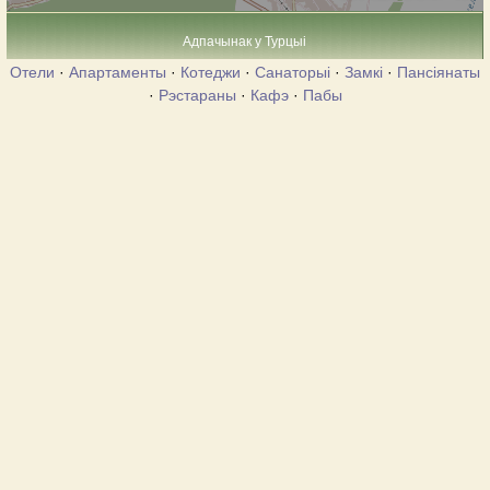
Адпачынак у Турцыі
Отели
·
Апартаменты
·
Котеджи
·
Санаторыі
·
Замкі
·
Пансіянаты
·
Рэстараны
·
Кафэ
·
Пабы