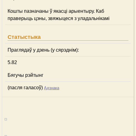
Кошты пазначаны ў якасці арыентыру. Каб
праверыць цэны, звяжыцеся з уладальнікамі
Статыстыка
Праглядаў у дзень (у сярэднім):
5.82
Бягучы рэйтынг
(пасля галасоў)
Адзнака