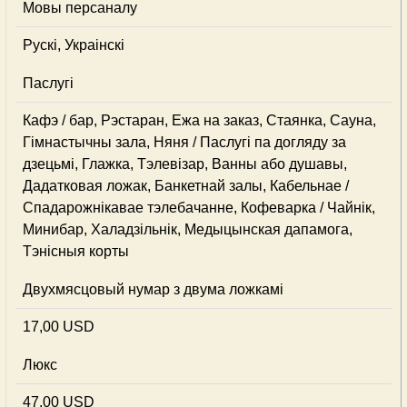
Мовы персаналу
Рускі, Украінскі
Паслугі
Кафэ / бар, Рэстаран, Ежа на заказ, Стаянка, Сауна,
Гімнастычны зала, Няня / Паслугі па догляду за
дзецьмі, Глажка, Тэлевізар, Ванны або душавы,
Дадатковая ложак, Банкетнай залы, Кабельнае /
Спадарожнiкавае тэлебачанне, Кофеварка / Чайнік,
Минибар, Халадзільнік, Медыцынская дапамога,
Тэнісныя корты
Двухмясцовый нумар з двума ложкамі
17,00 USD
Люкс
47,00 USD