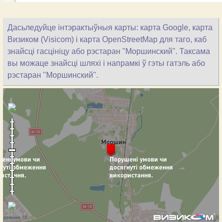
Дасьледуйце інтэрактыўныя карты: карта Google, карта
Визиком (Visicom) і карта OpenStreetMap для таго, каб
знайсці гасцініцу або рэстаран "Моршинский". Таксама
вы можаце знайсці шляхі і напрамкі ў гэты гатэль або
рэстаран "Моршинский".