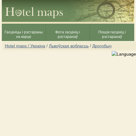
Гасцініцы і рэстараны
Фота гасцініц і
Пошук гасцініц і
на карце
рэстаранаў
рэстаранаў
Hotel maps / Украіна
/
Львоўская вобласць
/
Дрогобыч