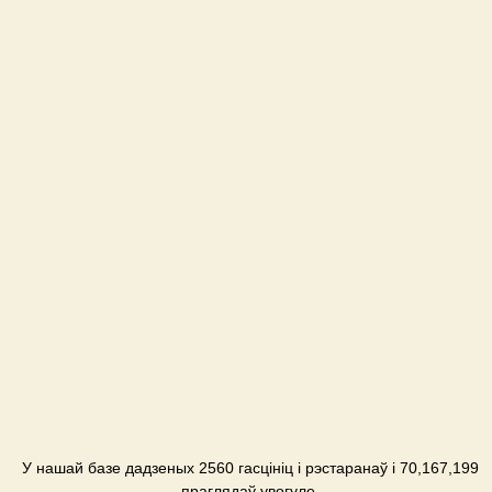
У нашай базе дадзеных 2560 гасцініц і рэстаранаў і 70,167,199
праглядаў увогуле.