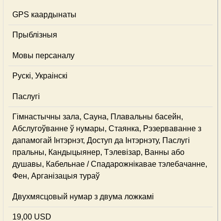
GPS каардынаты
Прыблізныя
Мовы персаналу
Рускі, Украінскі
Паслугі
Гімнастычны зала, Сауна, Плавальны басейн,
Абслугоўванне ў нумары, Стаянка, Рэзерваванне з
дапамогай Інтэрнэт, Доступ да Інтэрнэту, Паслугі
пральны, Кандыцыянер, Тэлевізар, Ванны або
душавы, Кабельнае / Спадарожнiкавае тэлебачанне,
Фен, Арганізацыя тураў
Двухмясцовый нумар з двума ложкамі
19,00 USD