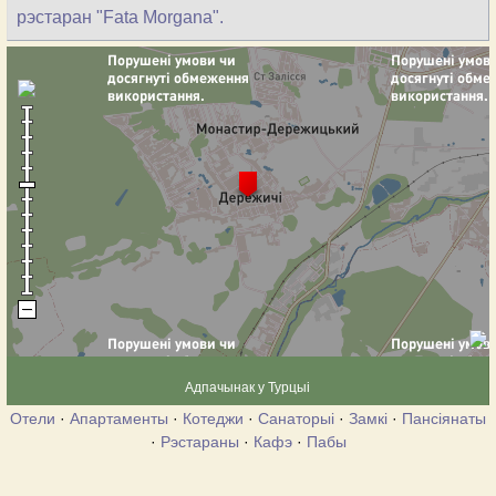
рэстаран "Fata Morgana".
Адпачынак у Турцыі
Отели
·
Апартаменты
·
Котеджи
·
Санаторыі
·
Замкі
·
Пансіянаты
·
Рэстараны
·
Кафэ
·
Пабы