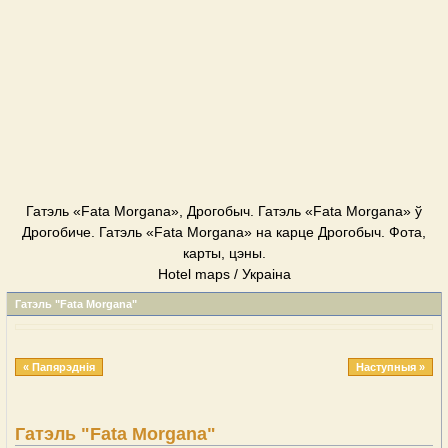
Гатэль «Fata Morgana», Дрогобыч. Гатэль «Fata Morgana» ў
Дрогобиче. Гатэль «Fata Morgana» на карце Дрогобыч. Фота,
карты, цэны.
Hotel maps / Украіна
Гатэль "Fata Morgana"
« Папярэднія
Наступныя »
Гатэль "Fata Morgana"