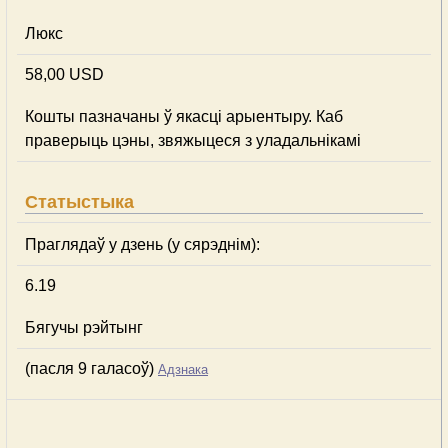
Люкс
58,00 USD
Кошты пазначаны ў якасці арыентыру. Каб
праверыць цэны, звяжыцеся з уладальнікамі
Статыстыка
Праглядаў у дзень (у сярэднім):
6.19
Бягучы рэйтынг
(пасля 9 галасоў)
Адзнака