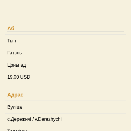
Аб
Тып
Гатэль
Цэны ад
19,00 USD
Адрас
Вуліца
с.Дережичі / v.Derezhychi