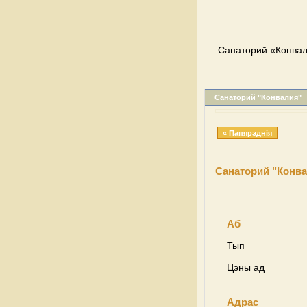
Cанаторий «Конвал
Cанаторий "Конвалия"
« Папярэднія
Cанаторий "Конв
Аб
Тып
Цэны ад
Адрас