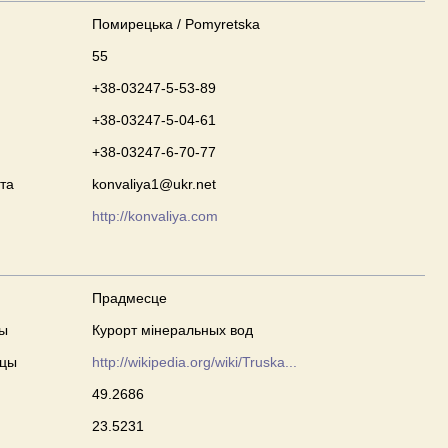
Помирецька / Pomyretska
55
+38-03247-5-53-89
+38-03247-5-04-61
+38-03247-6-70-77
та
konvaliya1@ukr.net
http://konvaliya.com
Прадмесце
ны
Курорт мінеральных вод
сцы
http://wikipedia.org/wiki/Truska...
49.2686
23.5231