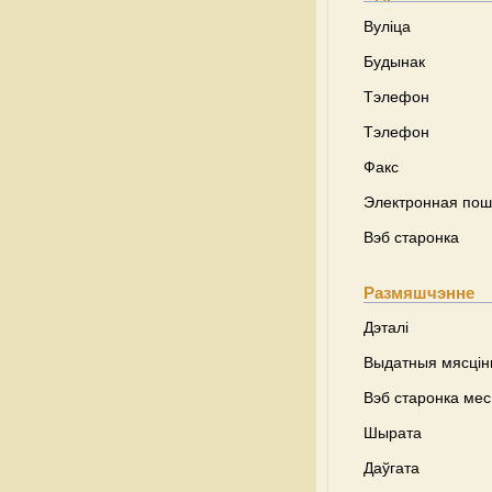
Вуліца
Будынак
Тэлефон
Тэлефон
Факс
Электронная пош
Вэб старонка
Размяшчэнне
Дэталі
Выдатныя мясці
Вэб старонка ме
Шырата
Даўгата