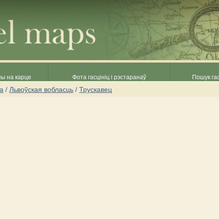
ны на карце
Фота гасцініц і рэстаранаў
Пошук гас
на
/
Львоўская вобласць
/
Трускавец