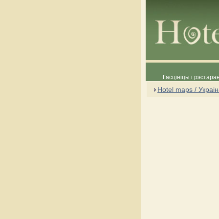
Гасцініцы і рэстара
Hotel maps / Украі