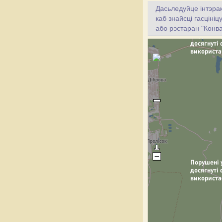
Дасьледуйце інтэрак
каб знайсці гасціні
або рэстаран "Конва