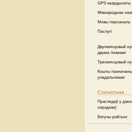
GPS каардынаты
Міжнароднае наз
Мовы персаналу
Паслугі
Двухмясцовый ну
двума ложкамі
Трехмясцовый н
Кошты пазначаны 
уладальнікамі
Статыстыка
Праглядаў у дзен
сярэднім):
Бягучы рэйтынг