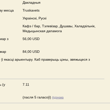
Дакладныя
ву месца
Truskavets
Украінскі, Рускі
Кафэ / бар, Тэлевізар, Душавы, Халадзільнік,
Медыцынская дапамога
мар з
56,00 USD
умар
84,00 USD
ў якасці арыентыру. Каб праверыць цэны, звяжыцеся з
ь (у
7.11
(пасля 5 галасоў)
Адзнака