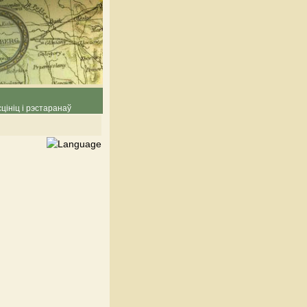
цініц і рэстаранаў