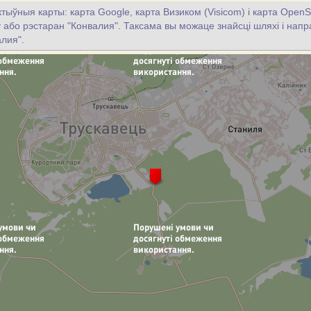
тыўныя карты: карта Google, карта Визиком (Visicom) і карта OpenS
цу або рэстаран "Конвалия". Таксама вы можаце знайсці шляхі і напра
лия".