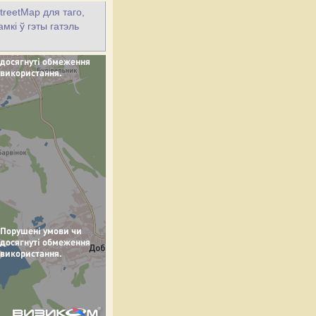
treetMap для таго,
мкі ў гэты гатэль