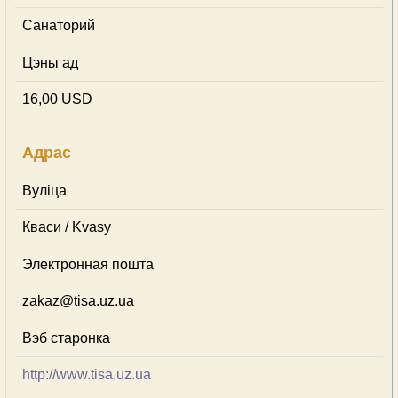
Cанаторий
Цэны ад
16,00 USD
Адрас
Вуліца
Кваси / Kvasy
Электронная пошта
zakaz@tisa.uz.ua
Вэб старонка
http://www.tisa.uz.ua