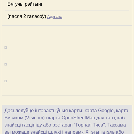
Бягучы рэйтынг
(пасля 2 галасоў)
Адзнака
Дасьледуйце інтэрактыўныя карты: карта Google, карта
Визиком (Visicom) і карта OpenStreetMap для таго, каб
знайсці гасцініцу або рэстаран "Горная Тиса". Таксама
вы можаце знайсці шляхі і напрамкі ў гэты гатэль або