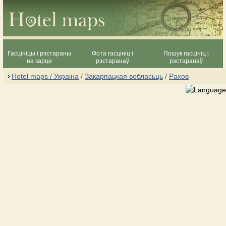
Гасцініцы і рэстараны
Фота гасцініц і
Пошук гасцініц і
на карце
рэстаранаў
рэстаранаў
Hotel maps / Украіна
/
Закарпацкая вобласьць
/
Рахов