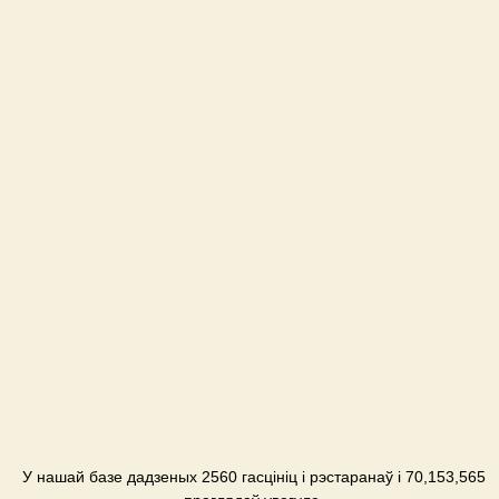
У нашай базе дадзеных 2560 гасцініц і рэстаранаў і 70,153,565