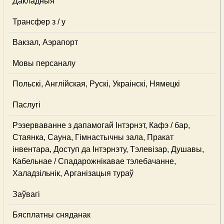
Дакладныя
Трансфер з / у
Вакзал, Аэрапорт
Мовы персаналу
Польскі, Англійская, Рускі, Украінскі, Нямецкі
Паслугі
Рэзерваванне з дапамогай Інтэрнэт, Кафэ / бар,
Стаянка, Сауна, Гімнастычны зала, Пракат
інвентара, Доступ да Інтэрнэту, Тэлевізар, Душавы,
Кабельнае / Спадарожнiкавае тэлебачанне,
Халадзільнік, Арганізацыя тураў
Заўвагі
Бясплатны сняданак