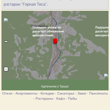
рэстаран "Горная Тиса".
Адпачынак у Турцыі
Отели
·
Апартаменты
·
Котеджи
·
Санаторыі
·
Замкі
·
Пансіянаты
·
Рэстараны
·
Кафэ
·
Пабы