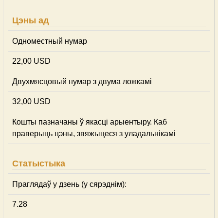
Цэны ад
Одноместный нумар
22,00 USD
Двухмясцовый нумар з двума ложкамі
32,00 USD
Кошты пазначаны ў якасці арыентыру. Каб
праверыць цэны, звяжыцеся з уладальнікамі
Статыстыка
Праглядаў у дзень (у сярэднім):
7.28