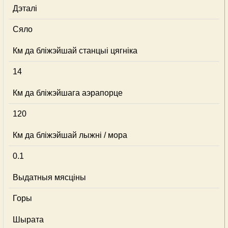
Дэталі
Сяло
Км да бліжэйшай станцыі цягніка
14
Км да бліжэйшага аэрапорце
120
Км да бліжэйшай лыжні / мора
0.1
Выдатныя мясціны
Горы
Шырата