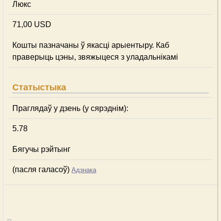
Люкс
71,00 USD
Кошты пазначаны ў якасці арыентыру. Каб
праверыць цэны, звяжыцеся з уладальнікамі
Статыстыка
Праглядаў у дзень (у сярэднім):
5.78
Бягучы рэйтынг
(пасля галасоў)
Адзнака