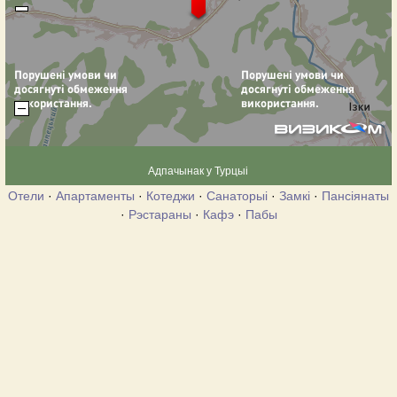
Адпачынак у Турцыі
Отели
·
Апартаменты
·
Котеджи
·
Санаторыі
·
Замкі
·
Пансіянаты
·
Рэстараны
·
Кафэ
·
Пабы