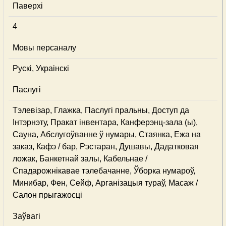
Паверхі
4
Мовы персаналу
Рускі, Украінскі
Паслугі
Тэлевізар, Глажка, Паслугі пральны, Доступ да
Інтэрнэту, Пракат інвентара, Канферэнц-зала (ы),
Сауна, Абслугоўванне ў нумары, Стаянка, Ежа на
заказ, Кафэ / бар, Рэстаран, Душавы, Дадатковая
ложак, Банкетнай залы, Кабельнае /
Спадарожнiкавае тэлебачанне, Ўборка нумароў,
Минибар, Фен, Сейф, Арганізацыя тураў, Масаж /
Салон прыгажосці
Заўвагі