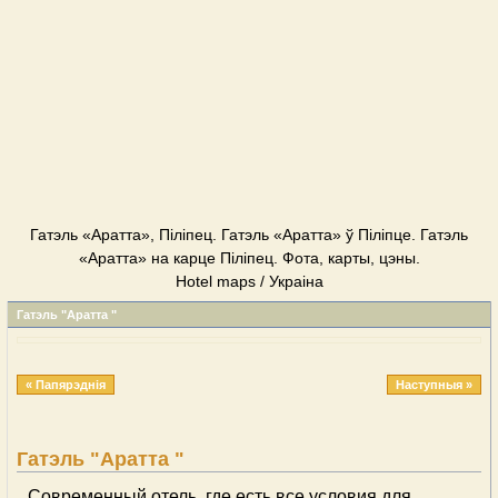
Гатэль «Аратта», Піліпец. Гатэль «Аратта» ў Піліпце. Гатэль
«Аратта» на карце Піліпец. Фота, карты, цэны.
Hotel maps / Украіна
Гатэль "Аратта "
« Папярэднія
Наступныя »
Гатэль "Аратта "
Современный отель, где есть все условия для