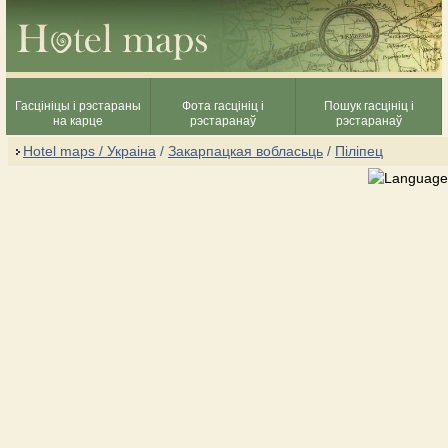
Гасцініцы і рэстараны
Фота гасцініц і
Пошук гасцініц і
на карце
рэстаранаў
рэстаранаў
Hotel maps / Украіна
/
Закарпацкая вобласьць
/
Піліпец