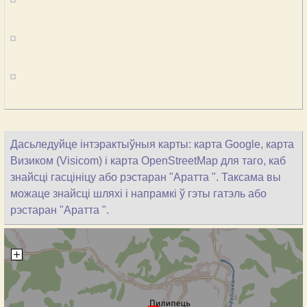
Дасьледуйце інтэрактыўныя карты: карта Google, карта
Визиком (Visicom) і карта OpenStreetMap для таго, каб
знайсці гасцініцу або рэстаран "Аратта ". Таксама вы
можаце знайсці шляхі і напрамкі ў гэты гатэль або
рэстаран "Аратта ".