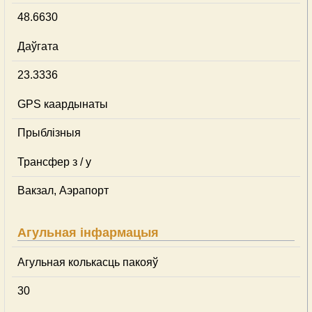
48.6630
Даўгата
23.3336
GPS каардынаты
Прыблізныя
Трансфер з / у
Вакзал, Аэрапорт
Агульная інфармацыя
Агульная колькасць пакояў
30