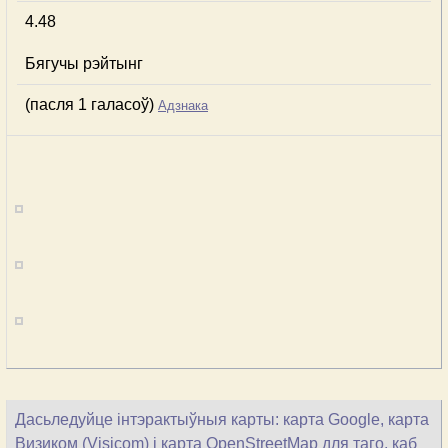
4.48
Бягучы рэйтынг
(пасля 1 галасоў)
Адзнака
Дасьледуйце інтэрактыўныя карты: карта Google, карта
Визиком (Visicom) і карта OpenStreetMap для таго, каб