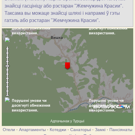
знайсці гасцініцу або рэстаран "Жемчужина Красии".
Таксама вы можаце знайсці шляхі і напрамкі ў гэты
гатэль або рэстаран "Жемчужина Красии".
Адпачынак у Турцыі
Отели
·
Апартаменты
·
Котеджи
·
Санаторыі
·
Замкі
·
Пансіянаты