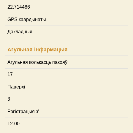
22.714486
GPS каардынаты
Дакладныя
Агульная інфармацыя
Агульная колькасць пакояў
17
Паверхі
3
Рэгістрацыя з’
12-00