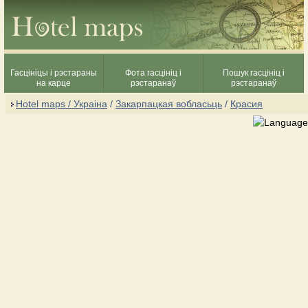
Гасцініцы і рэстараны
Фота гасцініц і
Пошук гасцініц і
на карце
рэстаранаў
рэстаранаў
Hotel maps / Украіна
/
Закарпацкая вобласьць
/
Красия