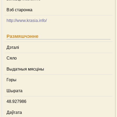
Вэб старонка
http://www.krasia.info/
Размяшчэнне
Дэталі
Сяло
Выдатныя мясціны
Горы
Шырата
48.927986
Даўгата