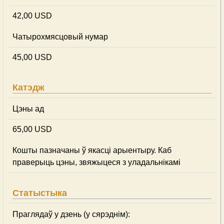
42,00 USD
Чатырохмясцовый нумар
45,00 USD
Катэдж
Цэны ад
65,00 USD
Кошты пазначаны ў якасці арыентыру. Каб
праверыць цэны, звяжыцеся з уладальнікамі
Статыстыка
Праглядаў у дзень (у сярэднім):