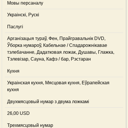
Мовы персаналу
Украінскі, Рускі
Паслугі
Арганізацыя тураў, Фен, Прайгравальнік DVD,
Ўборка нумароў, Кабельнае / Спадарожнiкавае
тэлебачанне, Дадатковая ложак, Душавы, Глажка,
Тэлевізар, Сауна, Кафэ / бар, Рэстаран
Кухня
Украінская кухня, Мясцовая кухня, Еўрапейская
кухня
Двухмясцовый нумар з двума ложкамі
26,00 USD
Трехмясцовый нумар