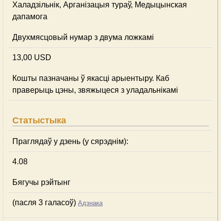
Халадзільнік, Арганізацыя тураў, Медыцынская
дапамога
Двухмясцовый нумар з двума ложкамі
13,00 USD
Кошты пазначаны ў якасці арыентыру. Каб
праверыць цэны, звяжыцеся з уладальнікамі
Статыстыка
Праглядаў у дзень (у сярэднім):
4.08
Бягучы рэйтынг
(пасля 3 галасоў)
Адзнака