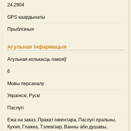
24.2904
GPS каардынаты
Прыблізныя
Агульная інфармацыя
Агульная колькасць пакояў
6
Мовы персаналу
Украінскі, Рускі
Паслугі
Ежа на заказ, Пракат інвентара, Паслугі пральны,
Кухня, Глажка, Тэлевізар, Ванны або душавы,