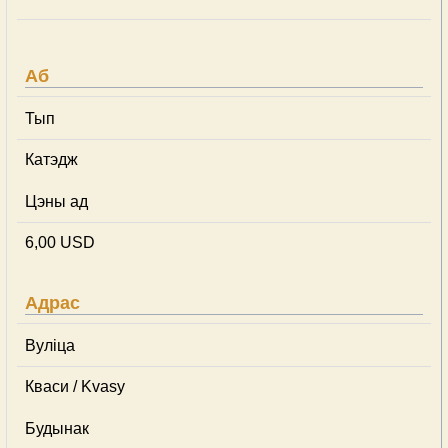
Аб
Тып
Катэдж
Цэны ад
6,00 USD
Адрас
Вуліца
Кваси / Kvasy
Будынак