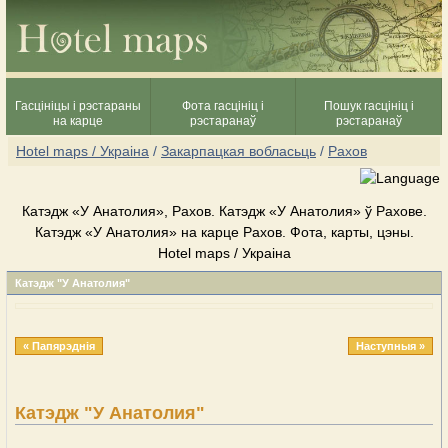
Гасцініцы і рэстараны
Фота гасцініц і
Пошук гасцініц і
на карце
рэстаранаў
рэстаранаў
Hotel maps / Украіна
/
Закарпацкая вобласьць
/
Рахов
Катэдж «У Анатолия», Рахов. Катэдж «У Анатолия» ў Рахове.
Катэдж «У Анатолия» на карце Рахов. Фота, карты, цэны.
Hotel maps / Украіна
Катэдж "У Анатолия"
« Папярэднія
Наступныя »
Катэдж "У Анатолия"