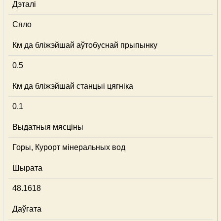
Дэталі
Сяло
Км да бліжэйшай аўтобуснай прыпынку
0.5
Км да бліжэйшай станцыі цягніка
0.1
Выдатныя мясціны
Горы, Курорт мінеральных вод
Шырата
48.1618
Даўгата