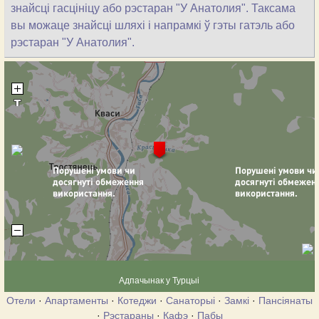
знайсці гасцініцу або рэстаран "У Анатолия". Таксама
вы можаце знайсці шляхі і напрамкі ў гэты гатэль або
рэстаран "У Анатолия".
Адпачынак у Турцыі
Отели
·
Апартаменты
·
Котеджи
·
Санаторыі
·
Замкі
·
Пансіянаты
·
Рэстараны
·
Кафэ
·
Пабы