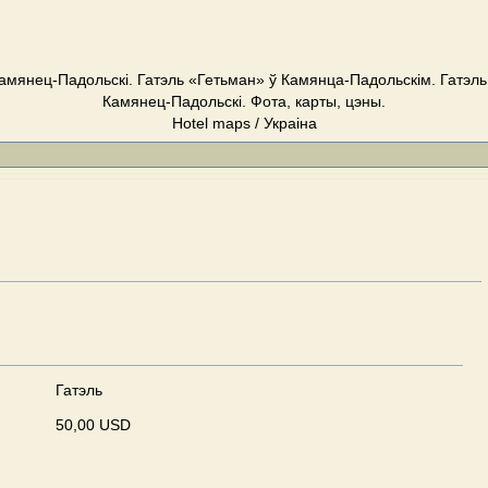
Камянец-Падольскі. Гатэль «Гетьман» ў Камянца-Падольскім. Гатэль
Камянец-Падольскі. Фота, карты, цэны.
Hotel maps / Украіна
Гатэль
50,00 USD