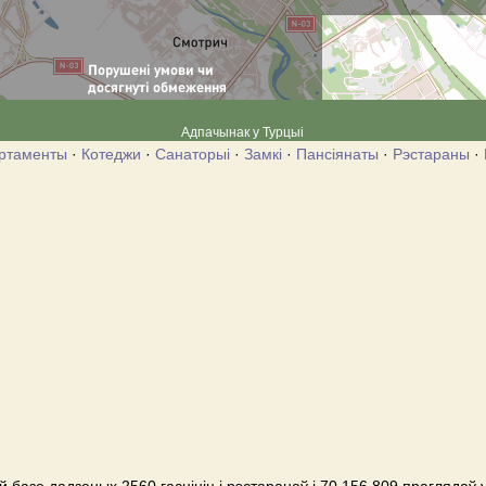
Адпачынак у Турцыі
ртаменты
·
Котеджи
·
Санаторыі
·
Замкі
·
Пансіянаты
·
Рэстараны
·