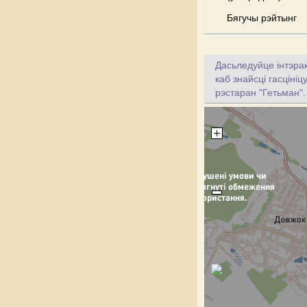
Бягучы рэйтынг
Дасьледуйце інтэрак
каб знайсці гасціні
рэстаран "Гетьман".