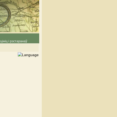
цініц і рэстаранаў