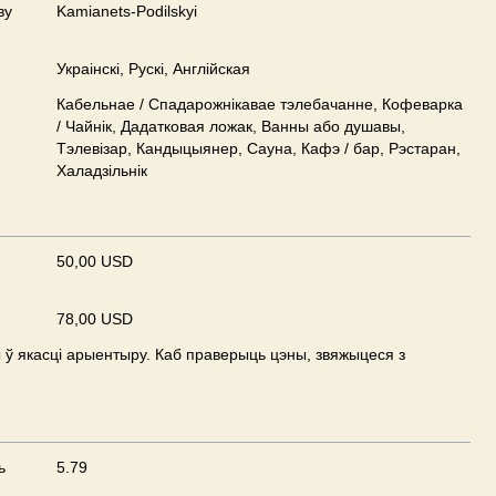
ву
Kamianets-Podilskyi
Украінскі, Рускі, Англійская
Кабельнае / Спадарожнiкавае тэлебачанне, Кофеварка
/ Чайнік, Дадатковая ложак, Ванны або душавы,
Тэлевізар, Кандыцыянер, Сауна, Кафэ / бар, Рэстаран,
Халадзільнік
50,00 USD
78,00 USD
ў якасці арыентыру. Каб праверыць цэны, звяжыцеся з
ь
5.79