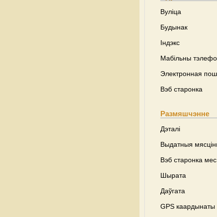
Вуліца
Будынак
Індэкс
Мабільны тэлеф
Электронная пош
Вэб старонка
Размяшчэнне
Дэталі
Выдатныя мясці
Вэб старонка ме
Шырата
Даўгата
GPS каардынаты