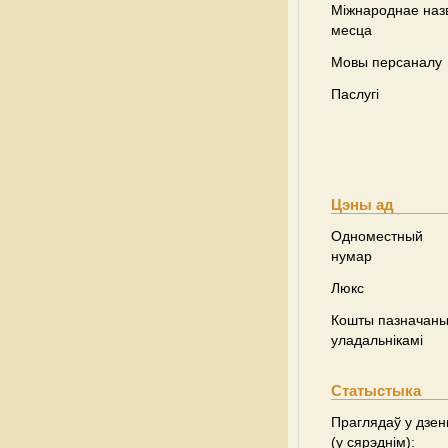
Міжнароднае наз
месца
Мовы персаналу
Паслугі
Цэны ад
Одноместный
нумар
Люкс
Кошты пазначаны 
уладальнікамі
Статыстыка
Праглядаў у дзен
(у сярэднім):