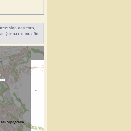
treetMap для таго,
кі ў гэты гатэль або