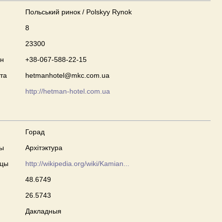
Польський ринок / Polskyy Rynok
8
23300
он
+38-067-588-22-15
та
hetmanhotel@mkc.com.ua
http://hetman-hotel.com.ua
Горад
ны
Архітэктура
сцы
http://wikipedia.org/wiki/Kamian...
48.6749
26.5743
Дакладныя