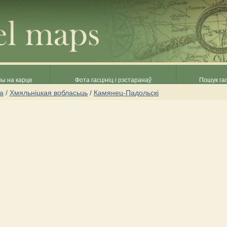
ны на карце
Фота гасцініц і рэстаранаў
Пошук гас
на
/
Хмяльніцкая вобласьць
/
Камянец-Падольскі