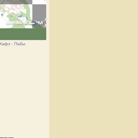
Кафэ
·
Пабы