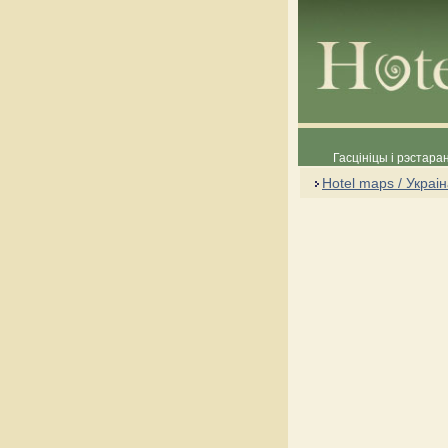
Гасцініцы і рэстара
Hotel maps / Украі