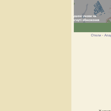
Отели
·
Апа