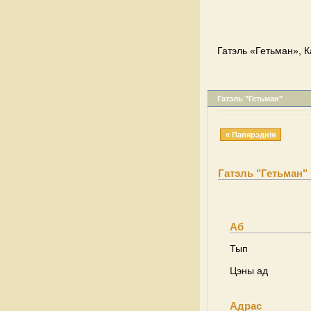
Гатэль «Гетьман», 
Гатэль "Гетьман"
« Папярэднія
Гатэль "Гетьман"
Аб
Тып
Цэны ад
Адрас