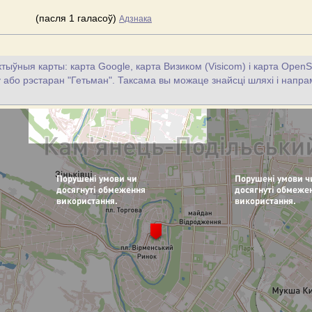
(пасля 1 галасоў)
Адзнака
тыўныя карты: карта Google, карта Визиком (Visicom) і карта OpenS
цу або рэстаран "Гетьман". Таксама вы можаце знайсці шляхі і напрам