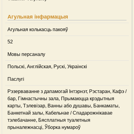
Агульная інфармацыя
Агульная колькасць пакояў
52
Мовы персаналу
Польскі, Англійская, Рускі, Украінскі
Паслугі
Рэзерваванне з дапамогай Інтэрнэт, Рэстаран, Кафэ /
бар, Гімнастычны зала, Прымаюцца крэдытныя
карты, Тэлевізар, Ванны або душавы, Банкаматы,
Банкетнай залы, Кабельнае / Спадарожнiкавае
тэлебачанне, Бясплатныя туалетныя
прыналежнасці, Ўборка нумароў