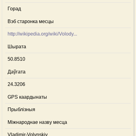
Горад
Вэб старонка месцы
http://wikipedia.org/wiki/Volody...
Шырата
50.8510
Даўгата
24.3206
GPS каардынаты
Прыблізныя
Міжнароднае назву месца
Vladimir-Volynskiy