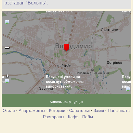
рэстаран "Волынь".
Адпачынак у Турцыі
Отели
·
Апартаменты
·
Котеджи
·
Санаторыі
·
Замкі
·
Пансіянаты
·
Рэстараны
·
Кафэ
·
Пабы