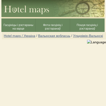
Гасцініцы і рэстараны
Фота гасцініц і
Пошук гасцініц і
на карце
рэстаранаў
рэстаранаў
Hotel maps / Украіна
/
Валынская вобласць
/
Уладзімір-Валынскі