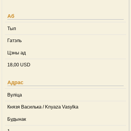
Аб
Тып
Гатэль
Цэны ад
18,00 USD
Адрас
Вуліца
Князя Василька / Knyaza Vasylka
Будынак