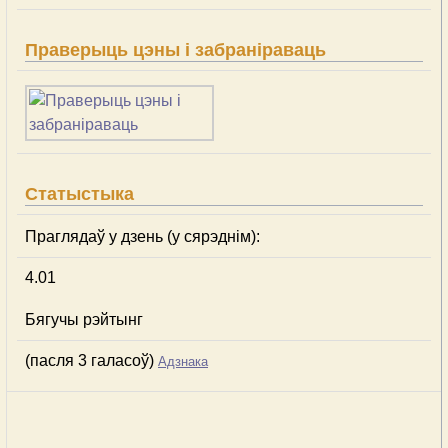
Праверыць цэны і забраніраваць
Статыстыка
Праглядаў у дзень (у сярэднім):
4.01
Бягучы рэйтынг
(пасля 3 галасоў)
Адзнака