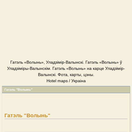
Гатэль «Волынь», Уладзімір-Валынскі. Гатэль «Волынь» ў
Уладзіміры-Валынскім. Гатэль «Волынь» на карце Уладзімір-
Валынскі. Фота, карты, цэны.
Hotel maps / Украіна
Гатэль "Волынь"
Гатэль "Волынь"