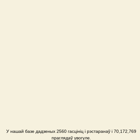
У нашай базе дадзеных 2560 гасцініц і рэстаранаў і 70,172,769
праглядаў увогуле.