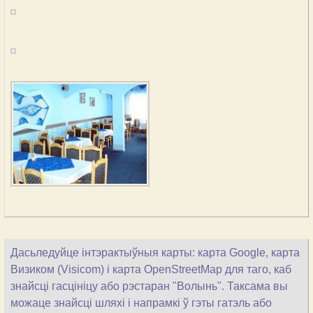
Дасьледуйце інтэрактыўныя карты: карта Google, карта
Визиком (Visicom) і карта OpenStreetMap для таго, каб
знайсці гасцініцу або рэстаран "Волынь". Таксама вы
можаце знайсці шляхі і напрамкі ў гэты гатэль або