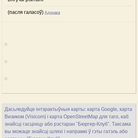
(пасля галасоў)
Адзнака
Дасьледуйце інтэрактыўныя карты: карта Google, карта
Визиком (Visicom) і карта OpenStreetMap для таго, каб
знайсці гасцініцу або рэстаран "Бюргер-Клуб". Таксама
вы можаце знайсці шляхі і напрамкі ў гэты гатэль або