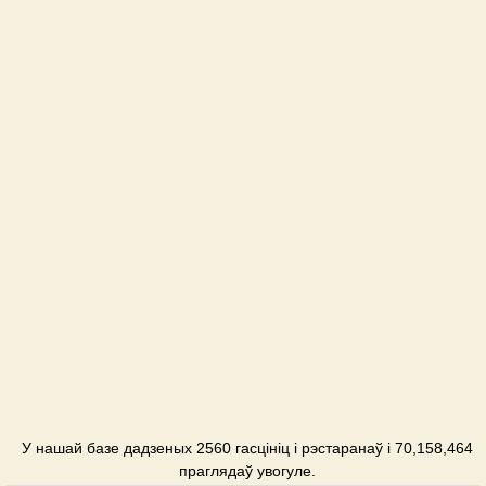
У нашай базе дадзеных 2560 гасцініц і рэстаранаў і 70,158,464
праглядаў увогуле.