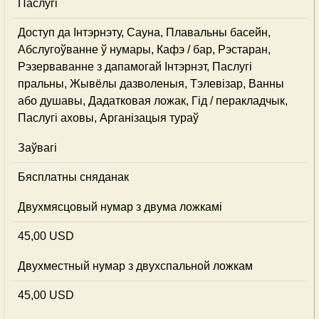
Паслугі
Доступ да Інтэрнэту, Сауна, Плавальны басейн,
Абслугоўванне ў нумары, Кафэ / бар, Рэстаран,
Рэзерваванне з дапамогай Інтэрнэт, Паслугі
пральны, Жывёлы дазволеныя, Тэлевізар, Ванны
або душавы, Дадатковая ложак, Гід / перакладчык,
Паслугі аховы, Арганізацыя тураў
Заўвагі
Бясплатны сняданак
Двухмясцовый нумар з двума ложкамі
45,00 USD
Двухместный нумар з двухспальной ложкам
45,00 USD