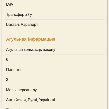
Lviv
Трансфер з / у
Вакзал, Аэрапорт
Агульная інфармацыя
Агульная колькасць пакояў
6
Паверхі
3
Мовы персаналу
Англійская, Рускі, Украінскі