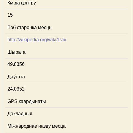
Км да цэнтру
15
Вэб старонка месцы
http://wikipedia.org/wiki/Lviv
Шырата
49.8356
Даўгата
24.0352
GPS каардынаты
Дакладныя
Міжнароднае назву месца