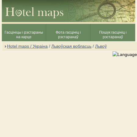
Гасцініцы і рэстараны
Фота гасцініц і
Пошук гасцініц і
на карце
рэстаранаў
рэстаранаў
Hotel maps / Украіна
/
Львоўская вобласць
/
Львоў