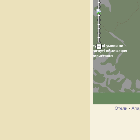
Отели
·
Апа