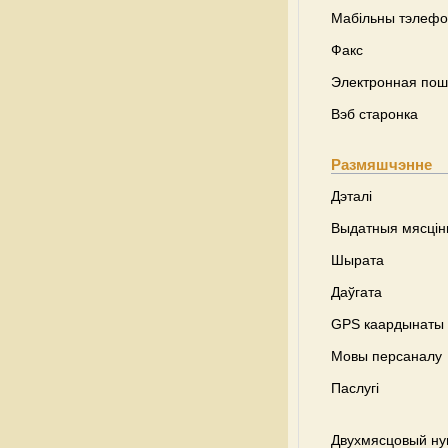
Мабільны тэлеф
Факс
Электронная пош
Вэб старонка
Размяшчэнне
Дэталі
Выдатныя мясці
Шырата
Даўгата
GPS каардынаты
Мовы персаналу
Паслугі
Двухмясцовый ну