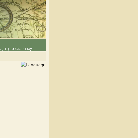
цініц і рэстаранаў