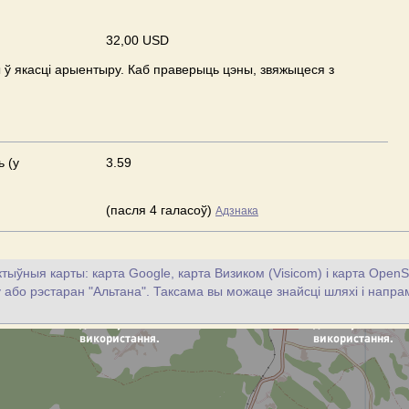
32,00 USD
ў якасці арыентыру. Каб праверыць цэны, звяжыцеся з
ь (у
3.59
(пасля 4 галасоў)
Адзнака
тыўныя карты: карта Google, карта Визиком (Visicom) і карта OpenS
цу або рэстаран "Альтана". Таксама вы можаце знайсці шляхі і напрам