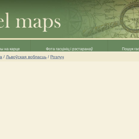
ны на карце
Фота гасцініц і рэстаранаў
Пошук гас
на
/
Львоўская вобласць
/
Розлуч