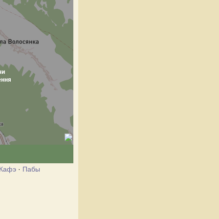
Кафэ
·
Пабы