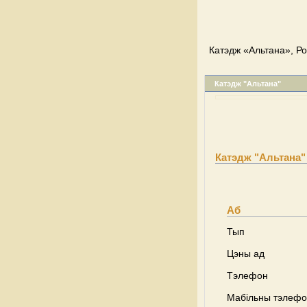
Катэдж «Альтана», Ро
Катэдж "Альтана"
Катэдж "Альтана"
Аб
Тып
Цэны ад
Тэлефон
Мабільны тэлеф