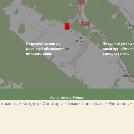
Адпачынак у Турцыі
ртаменты
·
Котеджи
·
Санаторыі
·
Замкі
·
Пансіянаты
·
Рэстараны
·