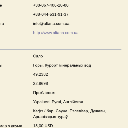
он
+38-067-406-20-80
+38-044-531-91-37
та
info@altana.com.ua
http://www.altana.com.ua
Сяло
ны
Горы, Курорт мінеральных вод
49.2382
22.9698
Прыблізныя
Украінскі, Рускі, Англійская
Кафэ / бар, Сауна, Тэлевізар, Душавы,
Арганізацыя тураў
мар з двума
13,00 USD