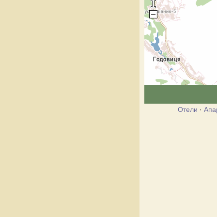
Отели
·
Апа