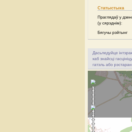
Статыстыка
Праглядаў у дзен
(у сярэднім):
Бягучы рэйтынг
Дасьледуйце інтэрак
каб знайсці гасціні
гатэль або рэстаран