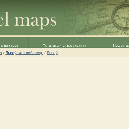
ны на карце
Фота гасцініц і рэстаранаў
Пошук гас
на
/
Львоўская вобласць
/
Львоў