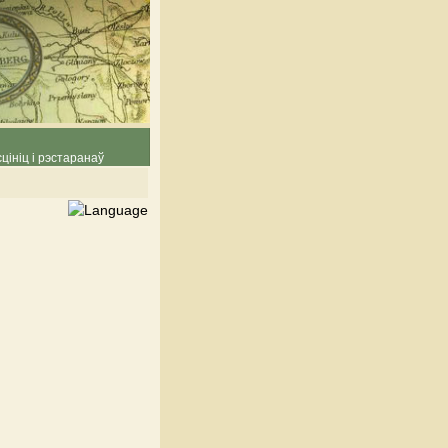
цініц і рэстаранаў