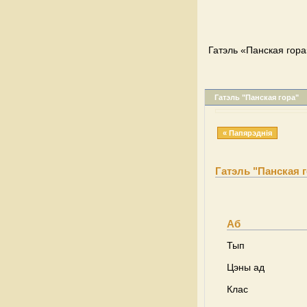
Гатэль «Панская гора
Гатэль "Панская гора"
« Папярэднія
Гатэль "Панская 
Аб
Тып
Цэны ад
Клас