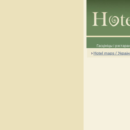
Гасцініцы і рэстара
Hotel maps / Украі