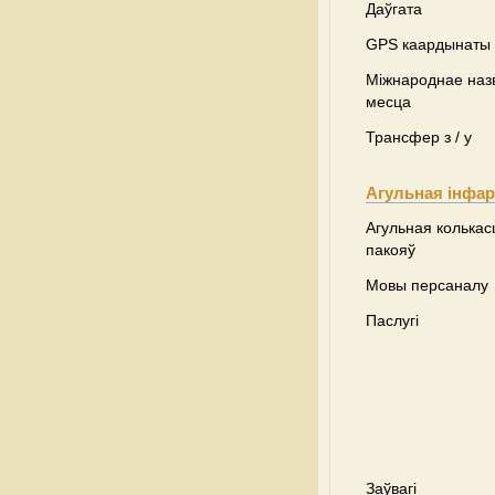
Даўгата
GPS каардынаты
Міжнароднае наз
месца
Трансфер з / у
Агульная інфа
Агульная колькас
пакояў
Мовы персаналу
Паслугі
Заўвагі