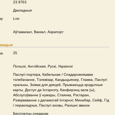
23.9763
Дакладныя
ву
Lviv
Аўтавакзал, Вакзал, Аэрапорт
рмацыя
ць
25
Польскі, Англійская, Рускі, Украінскі
Паслугі портера, Кабельнае / Спадарожнiкавае
тэлебачанне, Тэлевізар, Кандыцыянер, Глажка, Паслугі
пральны, Зніжак для дзяцей, Прымаюцца крэдытныя
карты, Доступ да Інтэрнэту, Канферэнц-зала (ы),
Абслугоўванне ў нумары, Стаянка, Рэстаран,
Рэзерваванне з дапамогай Інтэрнэт, Минибар, Сейф, Гід
/ перакладчык, Паслугі аховы, Ранішні званок
Бясплатны сняданак