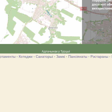
Адпачынак у Турцыі
ртаменты
·
Котеджи
·
Санаторыі
·
Замкі
·
Пансіянаты
·
Рэстараны
·