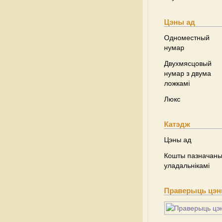
Цэны ад
Одноместный
нумар
Двухмясцовый
нумар з двума
ложкамі
Люкс
Катэдж
Цэны ад
Кошты пазначаны 
уладальнікамі
Праверыць цэны