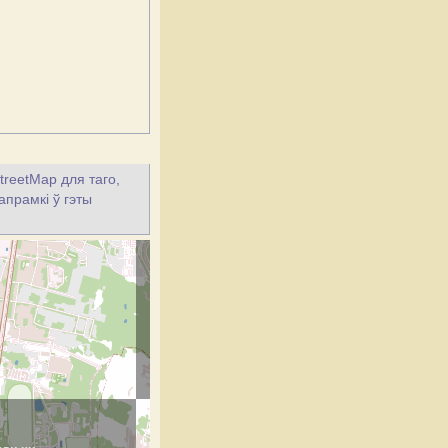
treetMap для таго,
апрамкі ў гэты