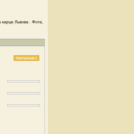
 карце Львова . Фота,
Наступныя »