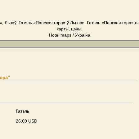
», Львоў. Гатэль «Панская гора» ў Львове. Гатэль «Панская гора» на
карты, цэны.
Hotel maps / Украіна
гора"
Гатэль
26,00 USD