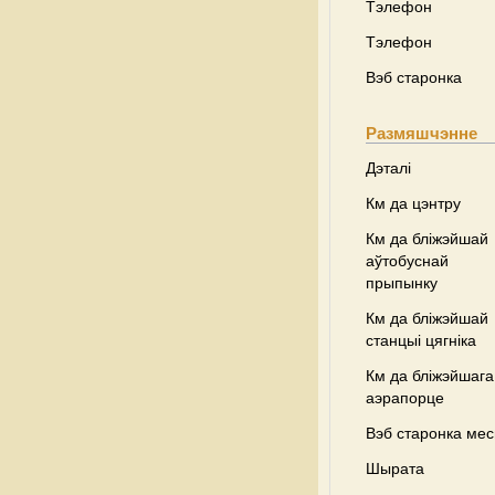
Тэлефон
Тэлефон
Вэб старонка
Размяшчэнне
Дэталі
Км да цэнтру
Км да бліжэйшай
аўтобуснай
прыпынку
Км да бліжэйшай
станцыі цягніка
Км да бліжэйшага
аэрапорце
Вэб старонка ме
Шырата