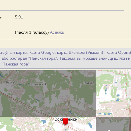
ь
5.91
(пасля 3 галасоў)
Адзнака
тыўныя карты: карта Google, карта Визиком (Visicom) і карта OpenS
цу або рэстаран "Панская гора". Таксама вы можаце знайсці шляхі і н
 "Панская гора".