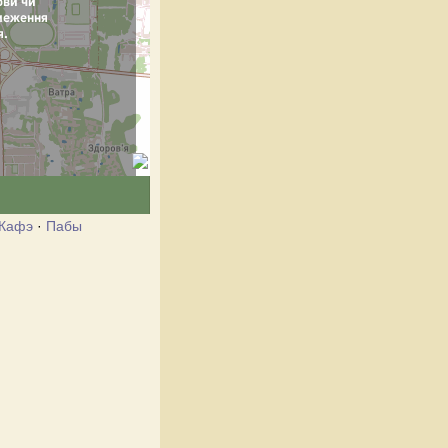
Кафэ
·
Пабы