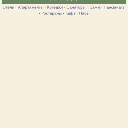
Отели
·
Апартаменты
·
Котеджи
·
Санаторыі
·
Замкі
·
Пансіянаты
·
Рэстараны
·
Кафэ
·
Пабы