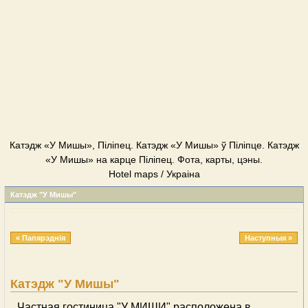
Катэдж «У Мишы», Піліпец. Катэдж «У Мишы» ў Піліпце. Катэдж
«У Мишы» на карце Піліпец. Фота, карты, цэны.
Hotel maps / Украіна
Катэдж "У Мишы"
« Папярэднія
Наступныя »
Катэдж "У Мишы"
Частная гостиница "У МИШИ" расположена в