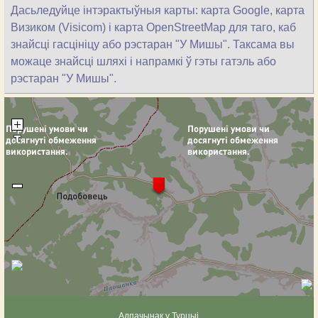
Дасьледуйце інтэрактыўныя карты: карта Google, карта
Визиком (Visicom) і карта OpenStreetMap для таго, каб
знайсці гасцініцу або рэстаран "У Мишы". Таксама вы
можаце знайсці шляхі і напрамкі ў гэты гатэль або
рэстаран "У Мишы".
Адпачынак у Турцыі