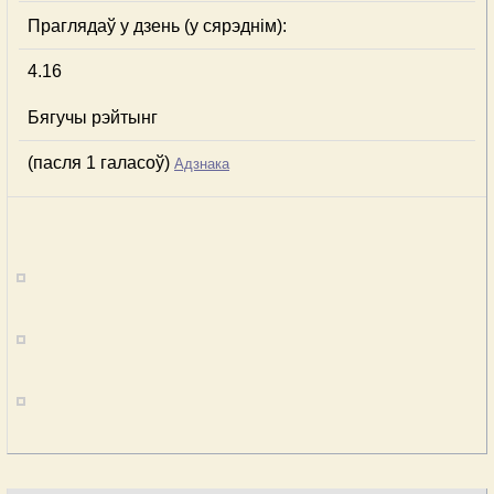
Праглядаў у дзень (у сярэднім):
4.16
Бягучы рэйтынг
(пасля 1 галасоў)
Адзнака