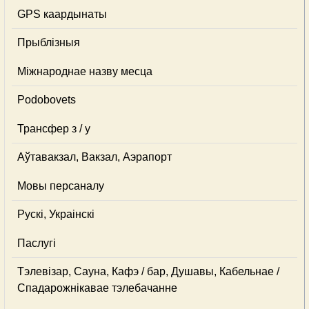
GPS каардынаты
Прыблізныя
Міжнароднае назву месца
Podobovets
Трансфер з / у
Аўтавакзал, Вакзал, Аэрапорт
Мовы персаналу
Рускі, Украінскі
Паслугі
Тэлевізар, Сауна, Кафэ / бар, Душавы, Кабельнае /
Спадарожнiкавае тэлебачанне