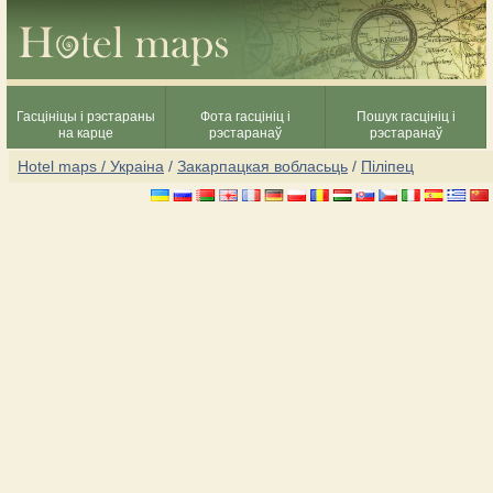
Гасцініцы і рэстараны
Фота гасцініц і
Пошук гасцініц і
на карце
рэстаранаў
рэстаранаў
Hotel maps / Украіна
/
Закарпацкая вобласьць
/
Піліпец