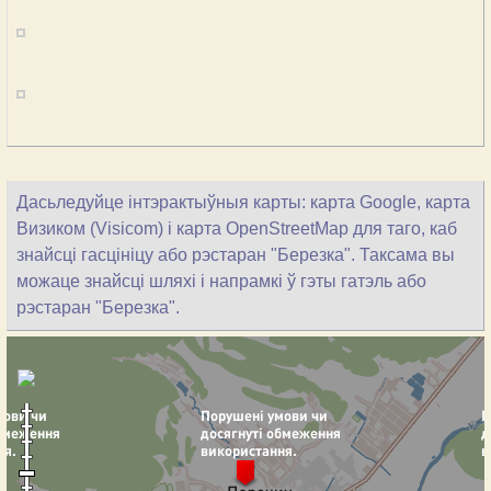
Дасьледуйце інтэрактыўныя карты: карта Google, карта
Визиком (Visicom) і карта OpenStreetMap для таго, каб
знайсці гасцініцу або рэстаран "Березка". Таксама вы
можаце знайсці шляхі і напрамкі ў гэты гатэль або
рэстаран "Березка".