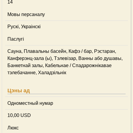
14
Мовы персаналу
Рускі, Украінскі
Паслугі
Сауна, Плавальны басейн, Кафэ / бар, Рэстаран,
Канферэнц-зала (ы), Тэлевізар, Ванны або душавы,
Банкетнай залы, Кабельнае / Спадарожнiкавае
тэлебачанне, Халадзільнік
Цэны ад
Одноместный нумар
10,00 USD
Люкс