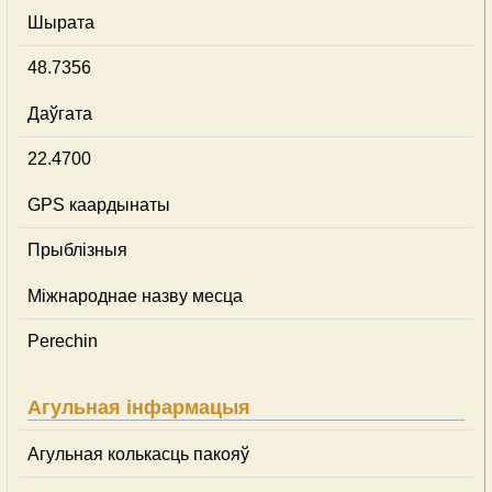
Шырата
48.7356
Даўгата
22.4700
GPS каардынаты
Прыблізныя
Міжнароднае назву месца
Perechin
Агульная інфармацыя
Агульная колькасць пакояў