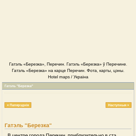
Гатэль «Березка», Перечин. Гатэль «Березка» ў Перечине.
Гатэль «Березка» на карце Перечин. Фота, карты, цэны.
Hotel maps / Украіна
Гатэль "Березка"
« Папярэднія
Наступныя »
Гатэль "Березка"
В центре города Перечин, приблизительно в ста