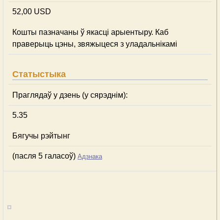
52,00 USD
Кошты пазначаны ў якасці арыентыру. Каб
праверыць цэны, звяжыцеся з уладальнікамі
Статыстыка
Праглядаў у дзень (у сярэднім):
5.35
Бягучы рэйтынг
(пасля 5 галасоў)
Адзнака