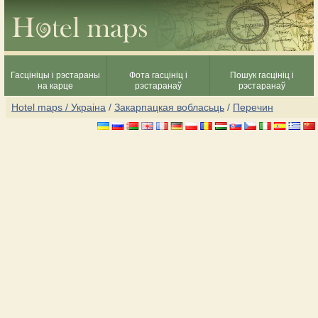
Гасцініцы і рэстараны
Фота гасцініц і
Пошук гасцініц і
на карце
рэстаранаў
рэстаранаў
Hotel maps / Украіна
/
Закарпацкая вобласьць
/
Перечин