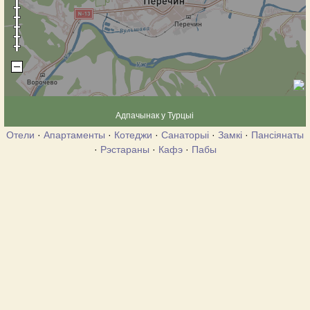
Адпачынак у Турцыі
Отели
·
Апартаменты
·
Котеджи
·
Санаторыі
·
Замкі
·
Пансіянаты
·
Рэстараны
·
Кафэ
·
Пабы