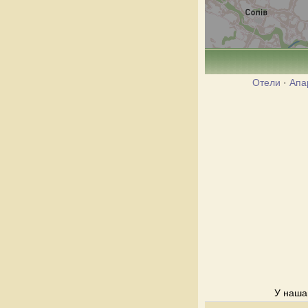
Отели
·
Апа
У нашай