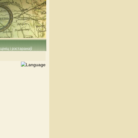
цініц і рэстаранаў