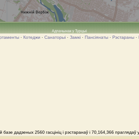
Адпачынак у Турцыі
ртаменты
·
Котеджи
·
Санаторыі
·
Замкі
·
Пансіянаты
·
Рэстараны
·
 базе дадзеных 2560 гасцініц і рэстаранаў і 70,164,366 праглядаў 