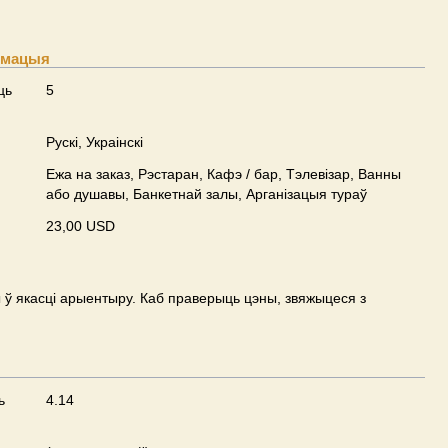
рмацыя
ць
5
Рускі, Украінскі
Ежа на заказ, Рэстаран, Кафэ / бар, Тэлевізар, Ванны
або душавы, Банкетнай залы, Арганізацыя тураў
23,00 USD
ў якасці арыентыру. Каб праверыць цэны, звяжыцеся з
ь
4.14