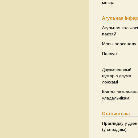
месца
Агульная інфа
Агульная колькас
пакояў
Мовы персаналу
Паслугі
Двухмясцовый
нумар з двума
ложкамі
Кошты пазначаны 
уладальнікамі
Статыстыка
Праглядаў у дзен
(у сярэднім):