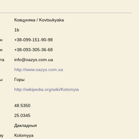
Ковцуняка / Kovtsukyaka
1b
он
+38-099-151-90-98
он
+38-093-305-36-68
та
info@oazys.com.ua
http://www.oazys.com.ua
ны
Горы
http://wikipedia.org/wiki/Kolomyia
48.5350
25.0345
Дакладныя
ву
Kolomyya