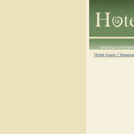
Гасцініцы і рэстара
Hotel maps / Украіна