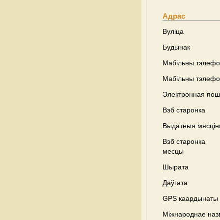
Адрас
Вуліца
Будынак
Мабільны тэлеф
Мабільны тэлеф
Электронная пош
Вэб старонка
Выдатныя мясці
Вэб старонка
месцы
Шырата
Даўгата
GPS каардынаты
Міжнароднае наз