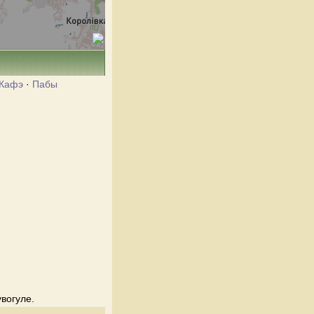
Кафэ
·
Пабы
увогуле.