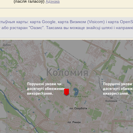
(пасля галасоў)
Адзнака
тыўныя карты: карта Google, карта Визиком (Visicom) і карта OpenS
цу або рэстаран "Оазис". Таксама вы можаце знайсці шляхі і напрамкі