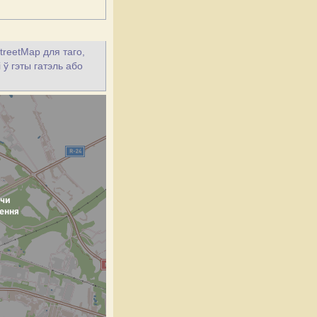
treetMap для таго,
 ў гэты гатэль або