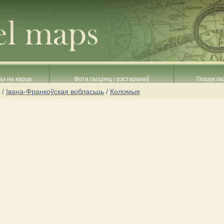
ны на карце
Фота гасцініц і рэстаранаў
Пошук гас
/
Івана-Франкоўская вобласьць
/
Коломыя