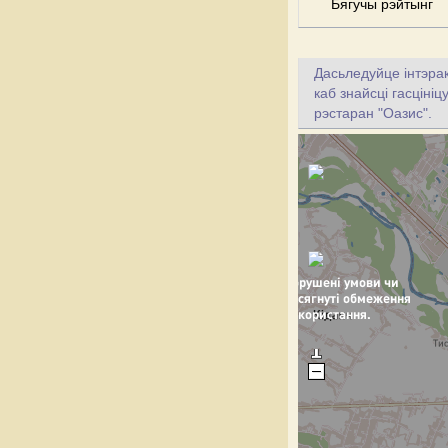
Бягучы рэйтынг
Дасьледуйце інтэрак
каб знайсці гасціні
рэстаран "Оазис".