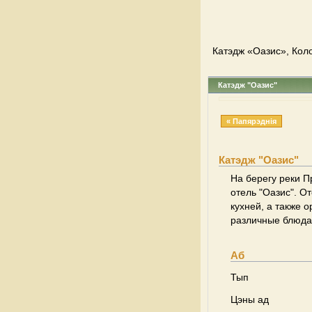
Катэдж «Оазис», Кол
Катэдж "Оазис"
« Папярэднія
Катэдж "Оазис"
На берегу реки П
отель "Оазис". О
кухней, а также 
различные блюда 
Аб
Тып
Цэны ад