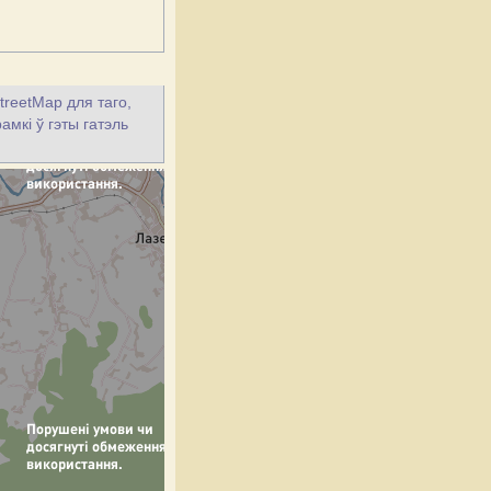
treetMap для таго,
амкі ў гэты гатэль