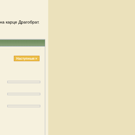
на карце Драгобрат.
Наступныя »