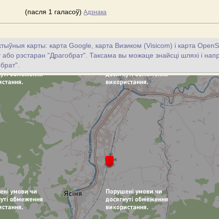
(пасля 1 галасоў)
Адзнака
тыўныя карты: карта Google, карта Визиком (Visicom) і карта OpenS
цу або рэстаран "Драгобрат". Таксама вы можаце знайсці шляхі і напр
брат".