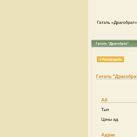
Гатэль «Драгобрат»
Гатэль "Драгобрат"
« Папярэднія
Гатэль "Драгобра
Аб
Тып
Цэны ад
Адрас