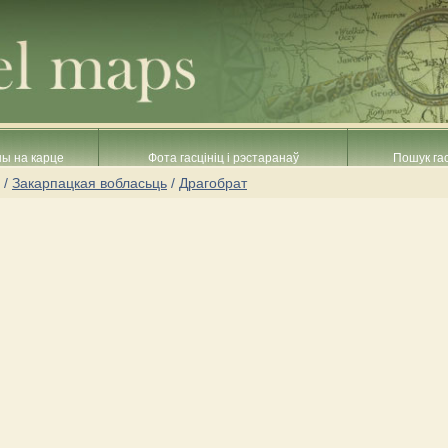
ны на карце
Фота гасцініц і рэстаранаў
Пошук гас
/
Закарпацкая вобласьць
/
Драгобрат