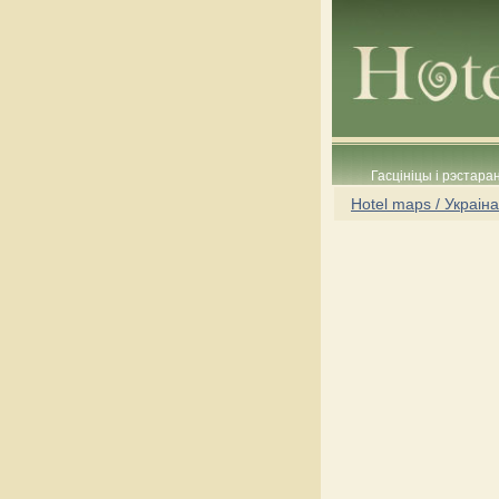
Гасцініцы і рэстара
Hotel maps / Украіна