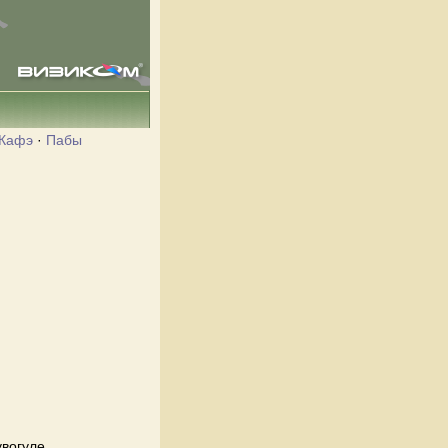
Кафэ
·
Пабы
увогуле.