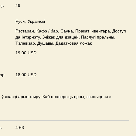
ць
49
Рускі, Украінскі
Рэстаран, Кафэ / бар, Сауна, Пракат інвентара, Доступ
да Інтэрнэту, Зніжак для дзяцей, Паслугі пральны,
Тэлевізар, Душавы, Дадатковая ложак
19,00 USD
ар
18,00 USD
ў якасці арыентыру. Каб праверыць цэны, звяжыцеся з
ь
4.63