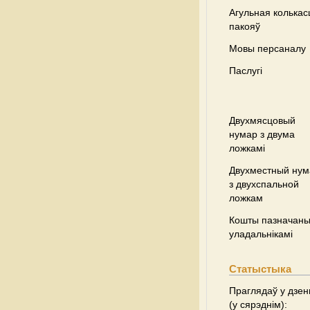
Агульная колькас
пакояў
Мовы персаналу
Паслугі
Двухмясцовый
нумар з двума
ложкамі
Двухместный нум
з двухспальной
ложкам
Кошты пазначаны 
уладальнікамі
Статыстыка
Праглядаў у дзен
(у сярэднім):