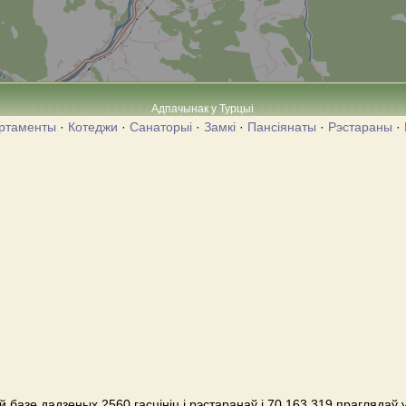
Адпачынак у Турцыі
ртаменты
·
Котеджи
·
Санаторыі
·
Замкі
·
Пансіянаты
·
Рэстараны
·
 базе дадзеных 2560 гасцініц і рэстаранаў і 70,163,319 праглядаў 