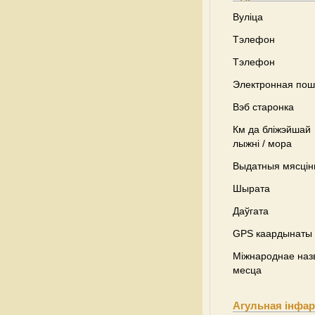
Вуліца
Тэлефон
Тэлефон
Электронная пош
Вэб старонка
Км да бліжэйшай
лыжні / мора
Выдатныя мясці
Шырата
Даўгата
GPS каардынаты
Міжнароднае наз
месца
Агульная інфа