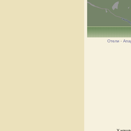
Отели
·
Апа
У нашай