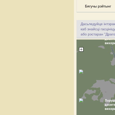
Бягучы рэйтынг
Дасьледуйце інтэрак
каб знайсці гасціні
або рэстаран "Драго