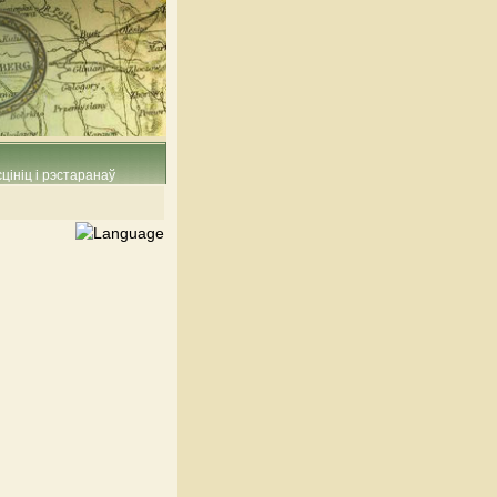
цініц і рэстаранаў