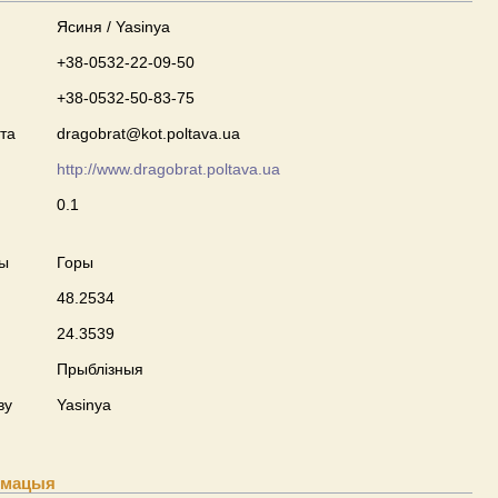
Ясиня / Yasinya
+38-0532-22-09-50
+38-0532-50-83-75
та
dragobrat@kot.poltava.ua
http://www.dragobrat.poltava.ua
0.1
ны
Горы
48.2534
24.3539
Прыблізныя
ву
Yasinya
рмацыя