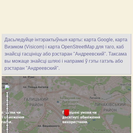
Дасьледуйце інтэрактыўныя карты: карта Google, карта
Визиком (Visicom) і карта OpenStreetMap для таго, каб
знайсці гасцініцу або рэстаран "Андреевский". Таксама
вы можаце знайсці шляхі і напрамкі ў гэты гатэль або
рэстаран "Андреевский".