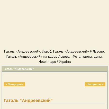
Гатэль «Андреевский», Львоў. Гатэль «Андреевский» ў Львове.
Гатэль «Андреевский» на карце Львова . Фота, карты, цэны.
Hotel maps / Украіна
Гатэль "Андреевский"
« Папярэднія
Наступныя »
Гатэль "Андреевский"