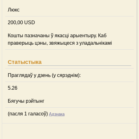
Люкс
200,00 USD
Кошты пазначаны ў якасці арыентыру. Каб
праверыць цэны, звяжыцеся з уладальнікамі
Статыстыка
Праглядаў у дзень (у сярэднім):
5.26
Бягучы рэйтынг
(пасля 1 галасоў)
Адзнака