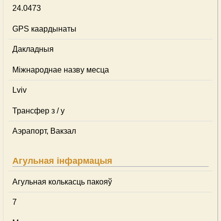
24.0473
GPS каардынаты
Дакладныя
Міжнароднае назву месца
Lviv
Трансфер з / у
Аэрапорт, Вакзал
Агульная інфармацыя
Агульная колькасць пакояў
7