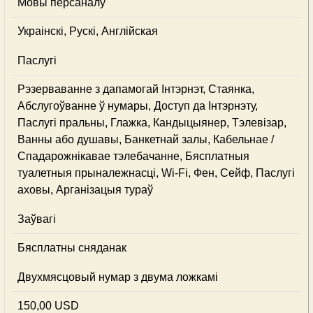
Мовы персаналу
Украінскі, Рускі, Англійская
Паслугі
Рэзерваванне з дапамогай Інтэрнэт, Стаянка,
Абслугоўванне ў нумары, Доступ да Інтэрнэту,
Паслугі пральны, Глажка, Кандыцыянер, Тэлевізар,
Ванны або душавы, Банкетнай залы, Кабельнае /
Спадарожнiкавае тэлебачанне, Бясплатныя
туалетныя прыналежнасці, Wi-Fi, Фен, Сейф, Паслугі
аховы, Арганізацыя тураў
Заўвагі
Бясплатны сняданак
Двухмясцовый нумар з двума ложкамі
150,00 USD