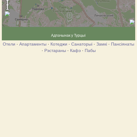
Адпачынак у Турцыі
Отели
·
Апартаменты
·
Котеджи
·
Санаторыі
·
Замкі
·
Пансіянаты
·
Рэстараны
·
Кафэ
·
Пабы