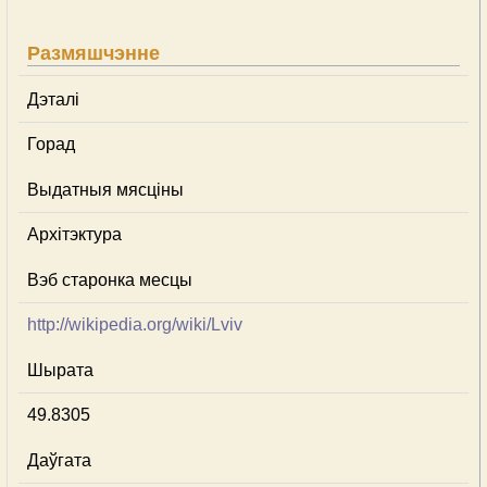
Размяшчэнне
Дэталі
Горад
Выдатныя мясціны
Архітэктура
Вэб старонка месцы
http://wikipedia.org/wiki/Lviv
Шырата
49.8305
Даўгата