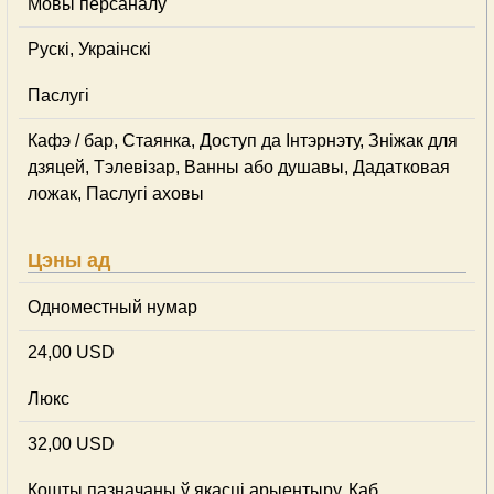
Мовы персаналу
Рускі, Украінскі
Паслугі
Кафэ / бар, Стаянка, Доступ да Інтэрнэту, Зніжак для
дзяцей, Тэлевізар, Ванны або душавы, Дадатковая
ложак, Паслугі аховы
Цэны ад
Одноместный нумар
24,00 USD
Люкс
32,00 USD
Кошты пазначаны ў якасці арыентыру. Каб