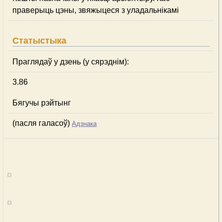
праверыць цэны, звяжыцеся з уладальнікамі
Статыстыка
Праглядаў у дзень (у сярэднім):
3.86
Бягучы рэйтынг
(пасля галасоў)
Адзнака