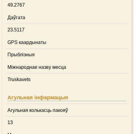
49.2767
Даўгата
23.5117
GPS каардынаты
Прыблізныя
Міжнароднае назву месца
Truskavets
Агульная інфармацыя
Агульная колькасць пакояў
13