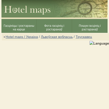
Гасцініцы і рэстараны
Фота гасцініц і
Пошук гасцініц і
на карце
рэстаранаў
рэстаранаў
Hotel maps / Украіна
/
Львоўская вобласць
/
Трускавец