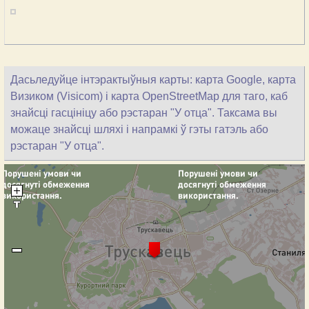
Дасьледуйце інтэрактыўныя карты: карта Google, карта
Визиком (Visicom) і карта OpenStreetMap для таго, каб
знайсці гасцініцу або рэстаран "У отца". Таксама вы
можаце знайсці шляхі і напрамкі ў гэты гатэль або
рэстаран "У отца".