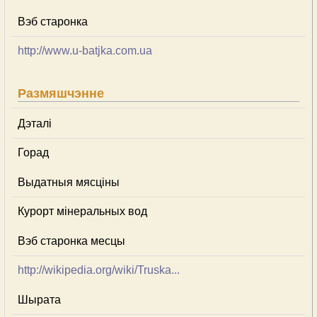
Вэб старонка
http://www.u-batjka.com.ua
Размяшчэнне
Дэталі
Горад
Выдатныя мясціны
Курорт мінеральных вод
Вэб старонка месцы
http://wikipedia.org/wiki/Truska...
Шырата