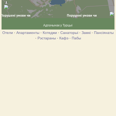
Адпачынак у Турцыі
Отели
·
Апартаменты
·
Котеджи
·
Санаторыі
·
Замкі
·
Пансіянаты
·
Рэстараны
·
Кафэ
·
Пабы