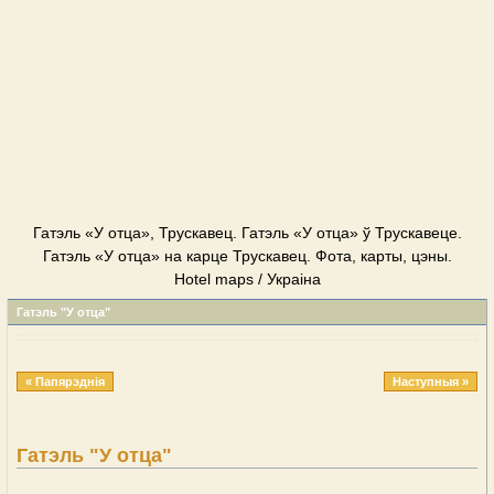
Гатэль «У отца», Трускавец. Гатэль «У отца» ў Трускавеце.
Гатэль «У отца» на карце Трускавец. Фота, карты, цэны.
Hotel maps / Украіна
Гатэль "У отца"
« Папярэднія
Наступныя »
Гатэль "У отца"