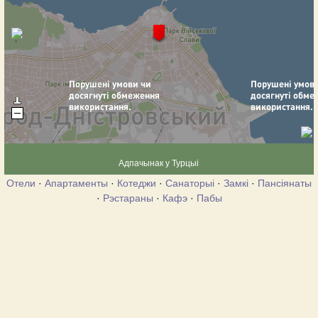
Адпачынак у Турцыі
Отели
·
Апартаменты
·
Котеджи
·
Санаторыі
·
Замкі
·
Пансіянаты
·
Рэстараны
·
Кафэ
·
Пабы