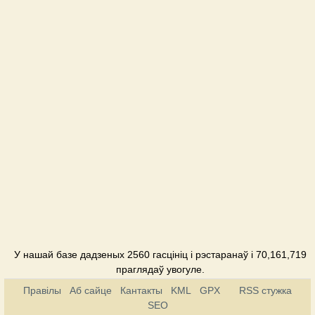
У нашай базе дадзеных 2560 гасцініц і рэстаранаў і 70,161,719
праглядаў увогуле.
Правілы
Аб сайце
Кантакты
KML
GPX
RSS стужка
SEO