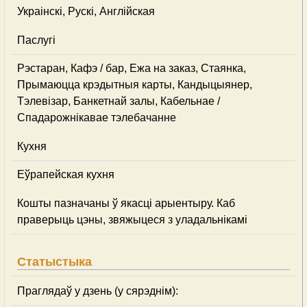
Украінскі, Рускі, Англійская
Паслугі
Рэстаран, Кафэ / бар, Ежа на заказ, Стаянка,
Прымаюцца крэдытныя карты, Кандыцыянер,
Тэлевізар, Банкетнай залы, Кабельнае /
Спадарожнiкавае тэлебачанне
Кухня
Еўрапейская кухня
Кошты пазначаны ў якасці арыентыру. Каб
праверыць цэны, звяжыцеся з уладальнікамі
Статыстыка
Праглядаў у дзень (у сярэднім):