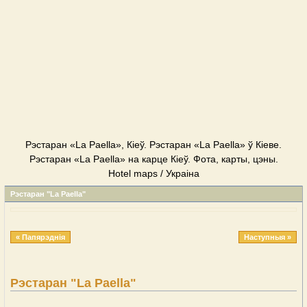
Рэстаран «La Paella», Кіеў. Рэстаран «La Paella» ў Кіеве.
Рэстаран «La Paella» на карце Кіеў. Фота, карты, цэны.
Hotel maps / Украіна
Рэстаран "La Paella"
« Папярэднія
Наступныя »
Рэстаран "La Paella"