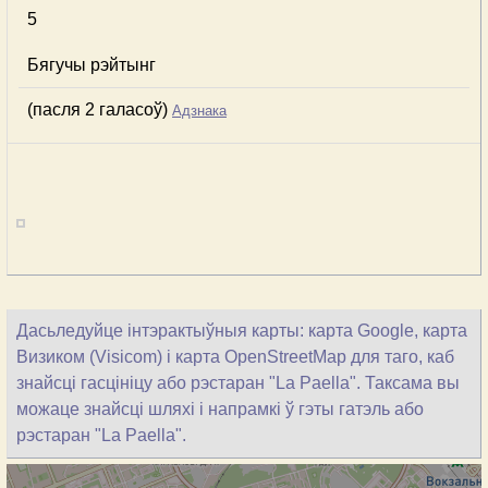
5
Бягучы рэйтынг
(пасля 2 галасоў)
Адзнака
Дасьледуйце інтэрактыўныя карты: карта Google, карта
Визиком (Visicom) і карта OpenStreetMap для таго, каб
знайсці гасцініцу або рэстаран "La Paella". Таксама вы
можаце знайсці шляхі і напрамкі ў гэты гатэль або
рэстаран "La Paella".