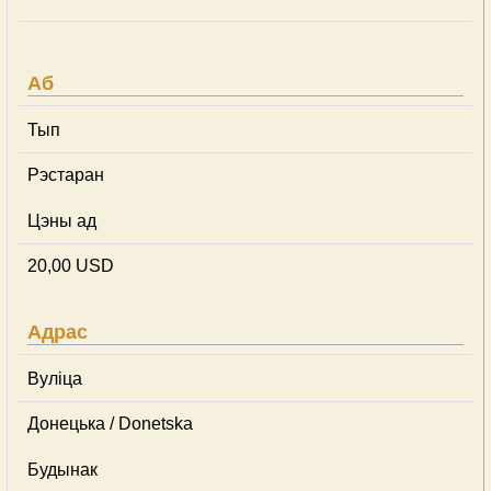
Аб
Тып
Рэстаран
Цэны ад
20,00 USD
Адрас
Вуліца
Донецька / Donetska
Будынак