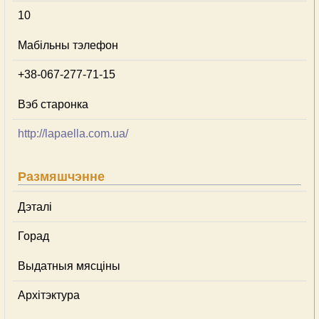
10
Мабільны тэлефон
+38-067-277-71-15
Вэб старонка
http://lapaella.com.ua/
Размяшчэнне
Дэталі
Горад
Выдатныя мясціны
Архітэктура