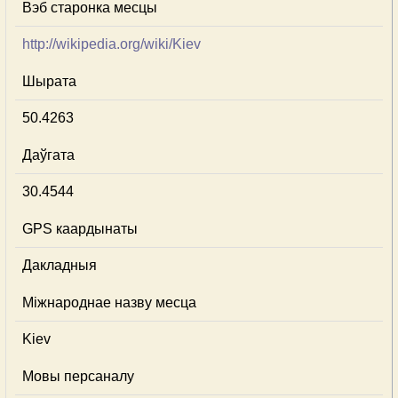
Вэб старонка месцы
http://wikipedia.org/wiki/Kiev
Шырата
50.4263
Даўгата
30.4544
GPS каардынаты
Дакладныя
Міжнароднае назву месца
Kiev
Мовы персаналу