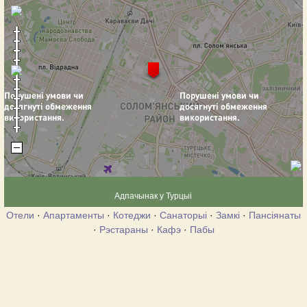
Адпачынак у Турцыі
Отели
·
Апартаменты
·
Котеджи
·
Санаторыі
·
Замкі
·
Пансіянаты
·
Рэстараны
·
Кафэ
·
Пабы