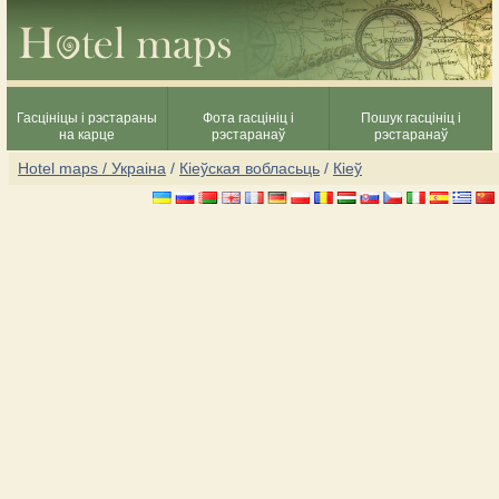
Гасцініцы і рэстараны
Фота гасцініц і
Пошук гасцініц і
на карце
рэстаранаў
рэстаранаў
Hotel maps / Украіна
/
Кіеўская вобласьць
/
Кіеў