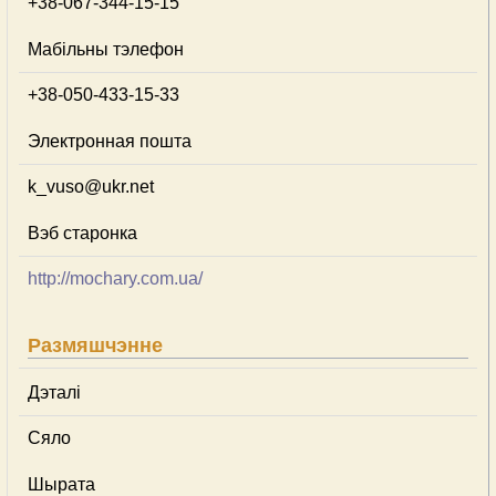
+38-067-344-15-15
Мабільны тэлефон
+38-050-433-15-33
Электронная пошта
k_vuso@ukr.net
Вэб старонка
http://mochary.com.ua/
Размяшчэнне
Дэталі
Сяло
Шырата