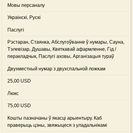
Мовы персаналу
Украінскі, Рускі
Паслугі
Рэстаран, Стаянка, Абслугоўванне ў нумары, Сауна,
Тэлевізар, Душавы, Кветкавай афармленне, Гід /
перакладчык, Паслугі аховы, Арганізацыя тураў
Двухместный нумар з двухспальной ложкам
25,00 USD
Люкс
75,00 USD
Кошты пазначаны ў якасці арыентыру. Каб
праверыць цэны, звяжыцеся з уладальнікамі