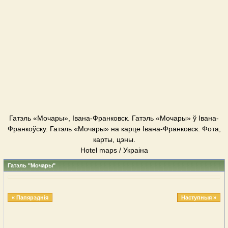
Гатэль «Мочары», Івана-Франковск. Гатэль «Мочары» ў Івана-
Франкоўску. Гатэль «Мочары» на карце Івана-Франковск. Фота,
карты, цэны.
Hotel maps / Украіна
Гатэль "Мочары"
« Папярэднія
Наступныя »