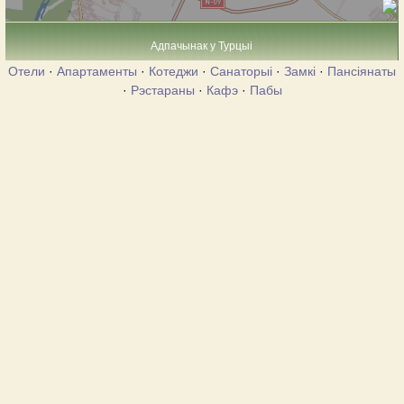
Адпачынак у Турцыі
Отели
·
Апартаменты
·
Котеджи
·
Санаторыі
·
Замкі
·
Пансіянаты
·
Рэстараны
·
Кафэ
·
Пабы