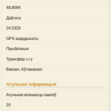
48.8094
Даўгата
24.5329
GPS каардынаты
Прыблізныя
Трансфер з / у
Вакзал, Аўтавакзал
Агульная інфармацыя
Агульная колькасць пакояў
20