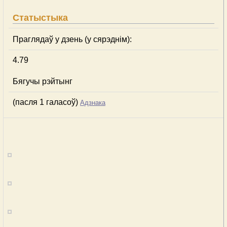
Статыстыка
Праглядаў у дзень (у сярэднім):
4.79
Бягучы рэйтынг
(пасля 1 галасоў)
Адзнака