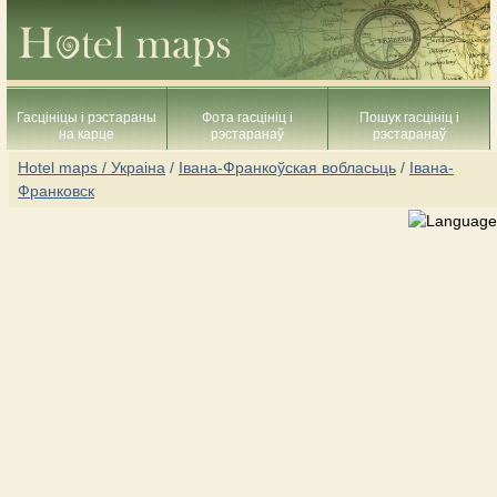
Гасцініцы і рэстараны
Фота гасцініц і
Пошук гасцініц і
на карце
рэстаранаў
рэстаранаў
Hotel maps / Украіна
/
Івана-Франкоўская вобласьць
/
Івана-
Франковск