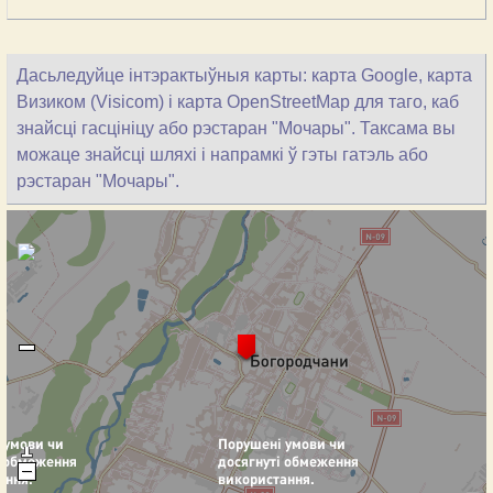
Дасьледуйце інтэрактыўныя карты: карта Google, карта
Визиком (Visicom) і карта OpenStreetMap для таго, каб
знайсці гасцініцу або рэстаран "Мочары". Таксама вы
можаце знайсці шляхі і напрамкі ў гэты гатэль або
рэстаран "Мочары".