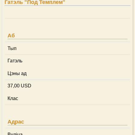
Гатэль "Под Темплем"
Аб
Тып
Гатэль
Цэны ад
37,00 USD
Клас
Адрас
Вуліца