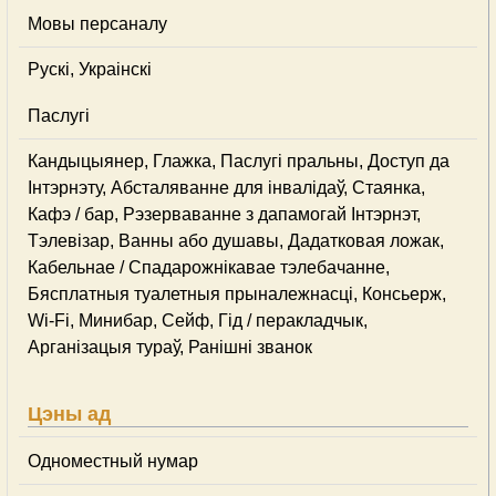
Мовы персаналу
Рускі, Украінскі
Паслугі
Кандыцыянер, Глажка, Паслугі пральны, Доступ да
Інтэрнэту, Абсталяванне для інвалідаў, Стаянка,
Кафэ / бар, Рэзерваванне з дапамогай Інтэрнэт,
Тэлевізар, Ванны або душавы, Дадатковая ложак,
Кабельнае / Спадарожнiкавае тэлебачанне,
Бясплатныя туалетныя прыналежнасці, Консьерж,
Wi-Fi, Минибар, Сейф, Гід / перакладчык,
Арганізацыя тураў, Ранішні званок
Цэны ад
Одноместный нумар