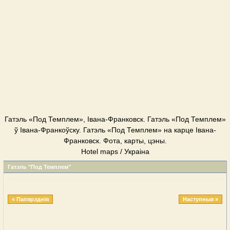
Гатэль «Под Темплем», Івана-Франковск. Гатэль «Под Темплем»
ў Івана-Франкоўску. Гатэль «Под Темплем» на карце Івана-
Франковск. Фота, карты, цэны.
Hotel maps / Украіна
Гатэль "Под Темплем"
« Папярэднія
Наступныя »