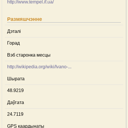
http://www.tempel.if.ua/
Размяшчэнне
Дэталі
Горад
Вэб старонка месцы
http://wikipedia.org/wiki/Ivano-...
Шырата
48.9219
Даўгата
24.7119
GPS каардынаты