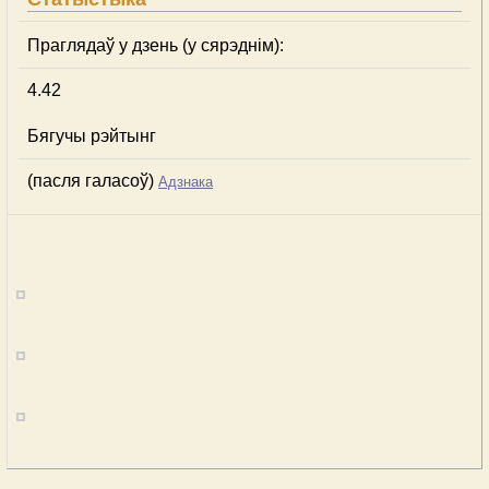
Праглядаў у дзень (у сярэднім):
4.42
Бягучы рэйтынг
(пасля галасоў)
Адзнака