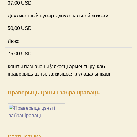
37,00 USD
Двухместный нумар з двухспальной ложкам
50,00 USD
Люкс
75,00 USD
Кошты пазначаны ў якасці арыентыру. Каб
праверыць цэны, звяжыцеся з уладальнікамі
Праверыць цэны і забраніраваць
Статыстыка