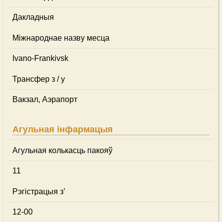
Дакладныя
Міжнароднае назву месца
Ivano-Frankivsk
Трансфер з / у
Вакзал, Аэрапорт
Агульная інфармацыя
Агульная колькасць пакояў
11
Рэгістрацыя з’
12-00