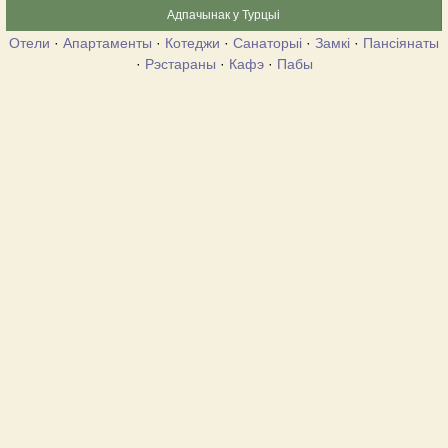
Адпачынак у Турцыі
Отели
·
Апартаменты
·
Котеджи
·
Санаторыі
·
Замкі
·
Пансіянаты
·
Рэстараны
·
Кафэ
·
Пабы