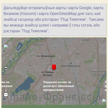
Дасьледуйце інтэрактыўныя карты: карта Google, карта
Визиком (Visicom) і карта OpenStreetMap для таго, каб
знайсці гасцініцу або рэстаран "Под Темплем". Таксама
вы можаце знайсці шляхі і напрамкі ў гэты гатэль або
рэстаран "Под Темплем".