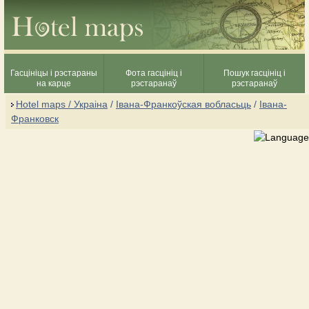
Гасцініцы і рэстараны
Фота гасцініц і
Пошук гасцініц і
на карце
рэстаранаў
рэстаранаў
Hotel maps / Украіна
/
Івана-Франкоўская вобласьць
/
Івана-
Франковск