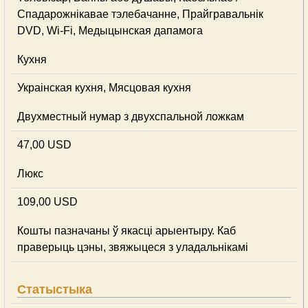
Спадарожнiкавае тэлебачанне, Прайгравальнік
DVD, Wi-Fi, Медыцынская дапамога
Кухня
Украінская кухня, Мясцовая кухня
Двухместный нумар з двухспальной ложкам
47,00 USD
Люкс
109,00 USD
Кошты пазначаны ў якасці арыентыру. Каб
праверыць цэны, звяжыцеся з уладальнікамі
Статыстыка