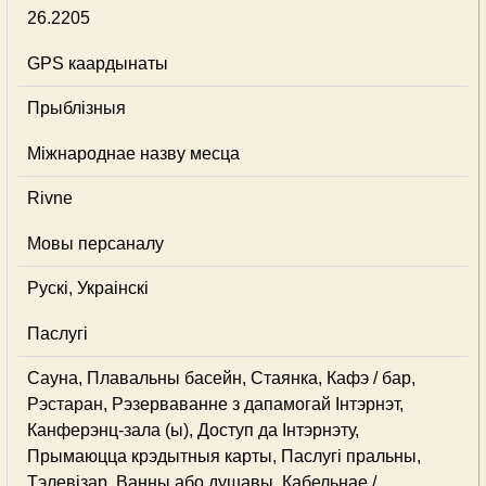
26.2205
GPS каардынаты
Прыблізныя
Міжнароднае назву месца
Rivne
Мовы персаналу
Рускі, Украінскі
Паслугі
Сауна, Плавальны басейн, Стаянка, Кафэ / бар,
Рэстаран, Рэзерваванне з дапамогай Інтэрнэт,
Канферэнц-зала (ы), Доступ да Інтэрнэту,
Прымаюцца крэдытныя карты, Паслугі пральны,
Тэлевізар, Ванны або душавы, Кабельнае /