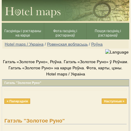
Гасцініцы і рэстараны
Фота гасцініц і
Пошук гасцініц і
на карце
рэстаранаў
рэстаранаў
Hotel maps / Украіна
/
Ровенская вобласьць
/
Роўна
Гатэль «Золотое Руно», Роўна. Гатэль «Золотое Руно» ў Роўнам.
Гатэль «Золотое Руно» на карце Роўна. Фота, карты, цэны.
Hotel maps / Украіна
Гатэль "Золотое Руно"
« Папярэднія
Наступныя »
Гатэль "Золотое Руно"