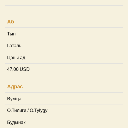
Аб
Тып
Гатэль
Цэны ад
47,00 USD
Адрас
Вуліца
О.Тилиги / O.Tylygy
Будынак