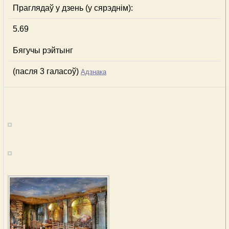
Праглядаў у дзень (у сярэднім):
5.69
Бягучы рэйтынг
(пасля 3 галасоў)
Адзнака