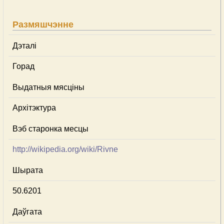
Размяшчэнне
Дэталі
Горад
Выдатныя мясціны
Архітэктура
Вэб старонка месцы
http://wikipedia.org/wiki/Rivne
Шырата
50.6201
Даўгата