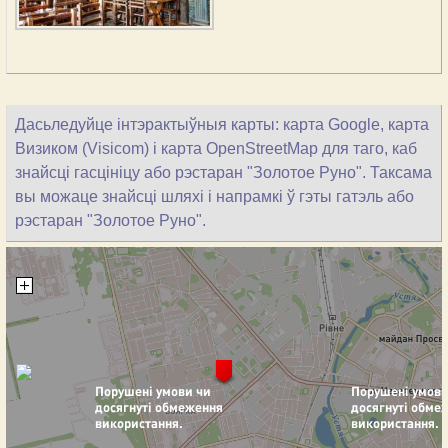
Дасьледуйце інтэрактыўныя карты: карта Google, карта
Визиком (Visicom) і карта OpenStreetMap для таго, каб
знайсці гасцініцу або рэстаран "Золотое Руно". Таксама
вы можаце знайсці шляхі і напрамкі ў гэты гатэль або
рэстаран "Золотое Руно".