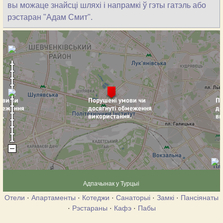
вы можаце знайсці шляхі і напрамкі ў гэты гатэль або
рэстаран "Адам Смит".
Адпачынак у Турцыі
Отели
·
Апартаменты
·
Котеджи
·
Санаторыі
·
Замкі
·
Пансіянаты
·
Рэстараны
·
Кафэ
·
Пабы