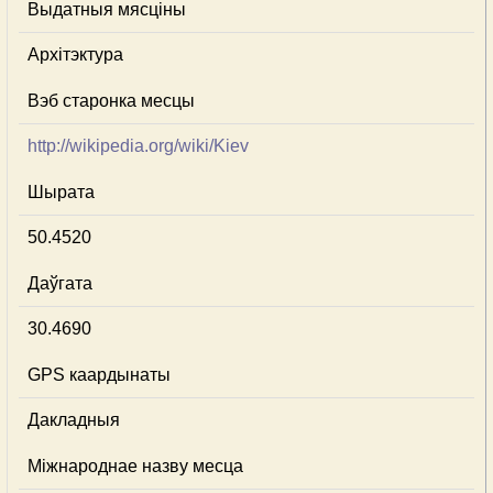
Выдатныя мясціны
Архітэктура
Вэб старонка месцы
http://wikipedia.org/wiki/Kiev
Шырата
50.4520
Даўгата
30.4690
GPS каардынаты
Дакладныя
Міжнароднае назву месца