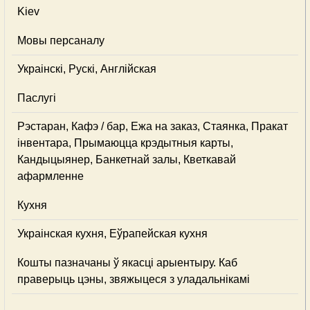
Kiev
Мовы персаналу
Украінскі, Рускі, Англійская
Паслугі
Рэстаран, Кафэ / бар, Ежа на заказ, Стаянка, Пракат
інвентара, Прымаюцца крэдытныя карты,
Кандыцыянер, Банкетнай залы, Кветкавай
афармленне
Кухня
Украінская кухня, Еўрапейская кухня
Кошты пазначаны ў якасці арыентыру. Каб
праверыць цэны, звяжыцеся з уладальнікамі