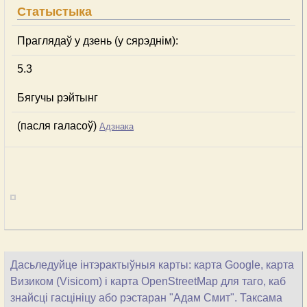
Статыстыка
Праглядаў у дзень (у сярэднім):
5.3
Бягучы рэйтынг
(пасля галасоў)
Адзнака
Дасьледуйце інтэрактыўныя карты: карта Google, карта
Визиком (Visicom) і карта OpenStreetMap для таго, каб
знайсці гасцініцу або рэстаран "Адам Смит". Таксама