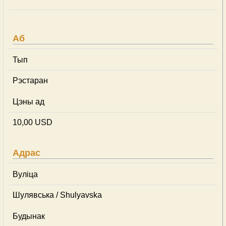
Аб
Тып
Рэстаран
Цэны ад
10,00 USD
Адрас
Вуліца
Шулявська / Shulyavska
Будынак