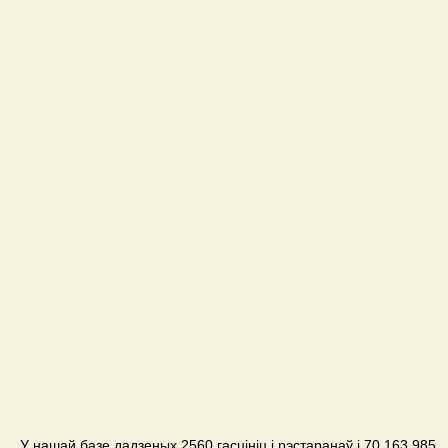
У нашай базе дадзеных 2560 гасцініц і рэстаранаў і 70,163,985