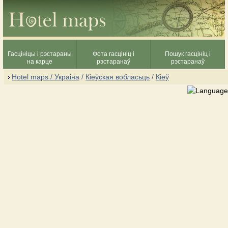
Гасцініцы і рэстараны
Фота гасцініц і
Пошук гасцініц і
на карце
рэстаранаў
рэстаранаў
Hotel maps / Украіна
/
Кіеўская вобласьць
/
Кіеў