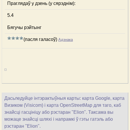
Праглядаў у дзень (у сярэднім):
5.4
Бягучы рэйтынг
(пасля галасоў)
Адзнака
Дасьледуйце інтэрактыўныя карты: карта Google, карта
Визиком (Visicom) і карта OpenStreetMap для таго, каб
знайсці гасцініцу або рэстаран "Elion". Таксама вы
можаце знайсці шляхі і напрамкі ў гэты гатэль або
рэстаран "Elion".