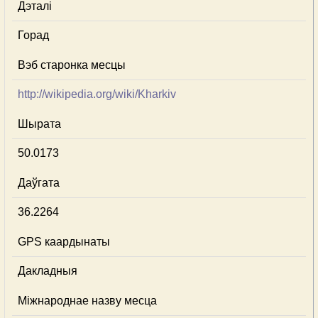
Дэталі
Горад
Вэб старонка месцы
http://wikipedia.org/wiki/Kharkiv
Шырата
50.0173
Даўгата
36.2264
GPS каардынаты
Дакладныя
Міжнароднае назву месца