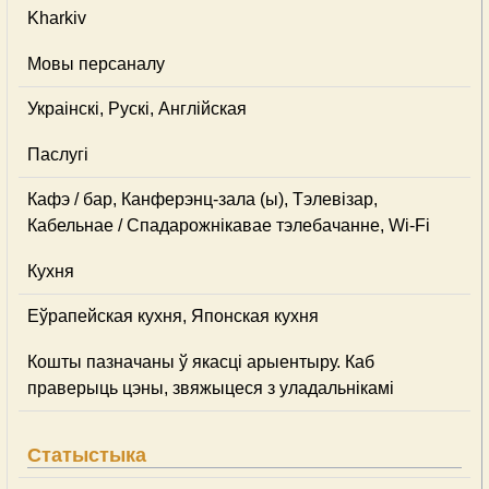
Kharkiv
Мовы персаналу
Украінскі, Рускі, Англійская
Паслугі
Кафэ / бар, Канферэнц-зала (ы), Тэлевізар,
Кабельнае / Спадарожнiкавае тэлебачанне, Wi-Fi
Кухня
Еўрапейская кухня, Японская кухня
Кошты пазначаны ў якасці арыентыру. Каб
праверыць цэны, звяжыцеся з уладальнікамі
Статыстыка