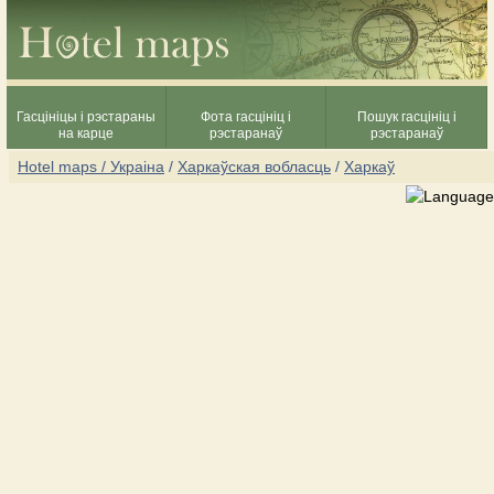
Гасцініцы і рэстараны
Фота гасцініц і
Пошук гасцініц і
на карце
рэстаранаў
рэстаранаў
Hotel maps / Украіна
/
Харкаўская вобласць
/
Харкаў