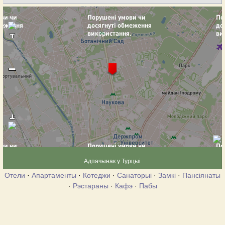
Адпачынак у Турцыі
Отели
·
Апартаменты
·
Котеджи
·
Санаторыі
·
Замкі
·
Пансіянаты
·
Рэстараны
·
Кафэ
·
Пабы