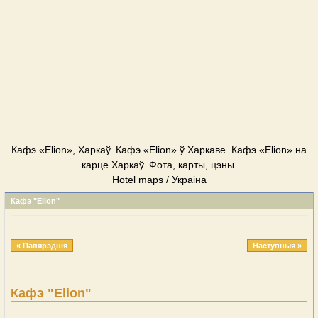
Кафэ «Elion», Харкаў. Кафэ «Elion» ў Харкаве. Кафэ «Elion» на
карце Харкаў. Фота, карты, цэны.
Hotel maps / Украіна
Кафэ "Elion"
« Папярэднія
Наступныя »
Кафэ "Elion"