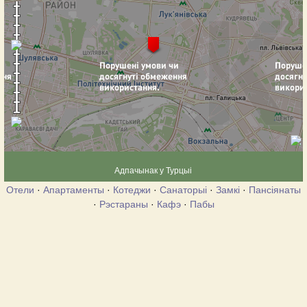
Адпачынак у Турцыі
Отели
·
Апартаменты
·
Котеджи
·
Санаторыі
·
Замкі
·
Пансіянаты
·
Рэстараны
·
Кафэ
·
Пабы