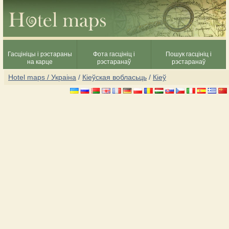
Гасцініцы і рэстараны
Фота гасцініц і
Пошук гасцініц і
на карце
рэстаранаў
рэстаранаў
Hotel maps / Украіна
/
Кіеўская вобласьць
/
Кіеў