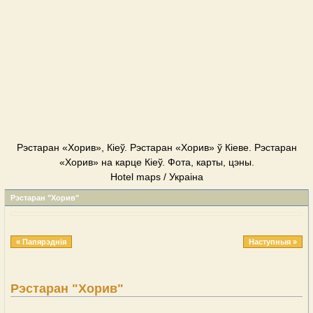
Рэстаран «Хорив», Кіеў. Рэстаран «Хорив» ў Кіеве. Рэстаран
«Хорив» на карце Кіеў. Фота, карты, цэны.
Hotel maps / Украіна
Рэстаран "Хорив"
« Папярэднія
Наступныя »
Рэстаран "Хорив"