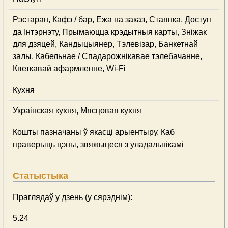
Рэстаран, Кафэ / бар, Ежа на заказ, Стаянка, Доступ
да Інтэрнэту, Прымаюцца крэдытныя карты, Зніжак
для дзяцей, Кандыцыянер, Тэлевізар, Банкетнай
залы, Кабельнае / Спадарожнiкавае тэлебачанне,
Кветкавай афармленне, Wi-Fi
Кухня
Украінская кухня, Мясцовая кухня
Кошты пазначаны ў якасці арыентыру. Каб
праверыць цэны, звяжыцеся з уладальнікамі
Статыстыка
Праглядаў у дзень (у сярэднім):
5.24