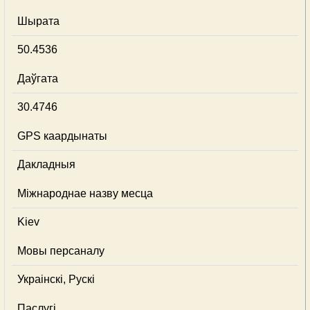
Шырата
50.4536
Даўгата
30.4746
GPS каардынаты
Дакладныя
Міжнароднае назву месца
Kiev
Мовы персаналу
Украінскі, Рускі
Паслугі