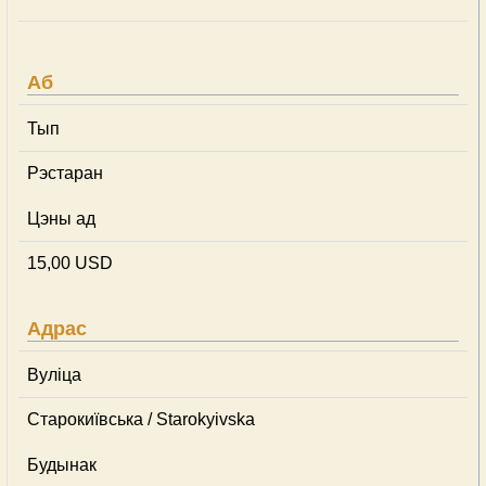
Аб
Тып
Рэстаран
Цэны ад
15,00 USD
Адрас
Вуліца
Старокиївська / Starokyivska
Будынак