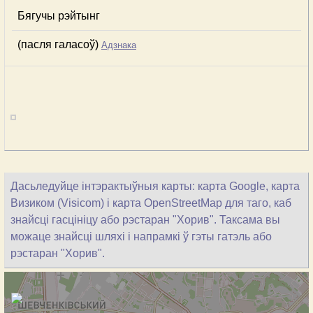
Бягучы рэйтынг
(пасля галасоў)
Адзнака
Дасьледуйце інтэрактыўныя карты: карта Google, карта
Визиком (Visicom) і карта OpenStreetMap для таго, каб
знайсці гасцініцу або рэстаран "Хорив". Таксама вы
можаце знайсці шляхі і напрамкі ў гэты гатэль або
рэстаран "Хорив".