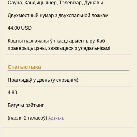
Сауна, Кандыцыянер, Тэлевізар, Душавы
Двухместный нумар з двухспальной ложкам
44,00 USD
Кошты пазначаны ў якасці арыентыру. Каб
праверыць цэны, звяжыцеся з уладальнікамі
Статыстыка
Праглядаў у дзень (у сярэднім):
4.83
Бягучы рэйтынг
(пасля 2 галасоў)
Адзнака