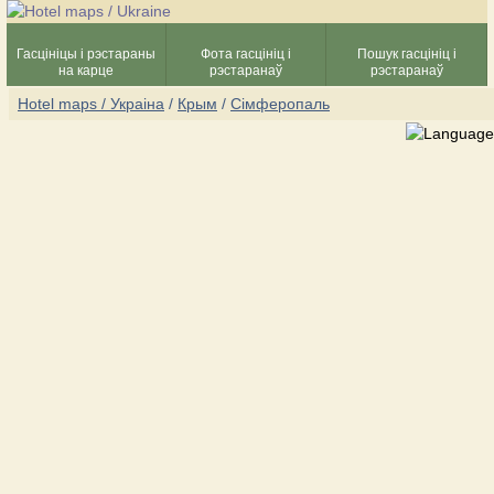
Гасцініцы і рэстараны
Фота гасцініц і
Пошук гасцініц і
на карце
рэстаранаў
рэстаранаў
Hotel maps / Украіна
/
Крым
/
Сімферопаль