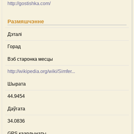
http://gostishka.com/
Размяшчэнне
Дэталі
Горад
Вэб старонка месцы
http://wikipedia.org/wiki/Simfer...
Шырата
44.9454
Даўгата
34.0836
GPS каардынаты