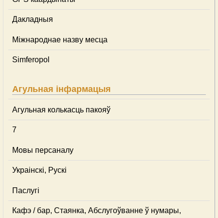
Дакладныя
Міжнароднае назву месца
Simferopol
Агульная інфармацыя
Агульная колькасць пакояў
7
Мовы персаналу
Украінскі, Рускі
Паслугі
Кафэ / бар, Стаянка, Абслугоўванне ў нумары,