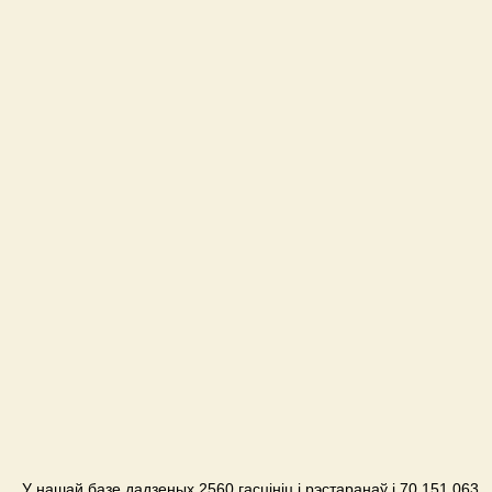
У нашай базе дадзеных 2560 гасцініц і рэстаранаў і 70,151,063