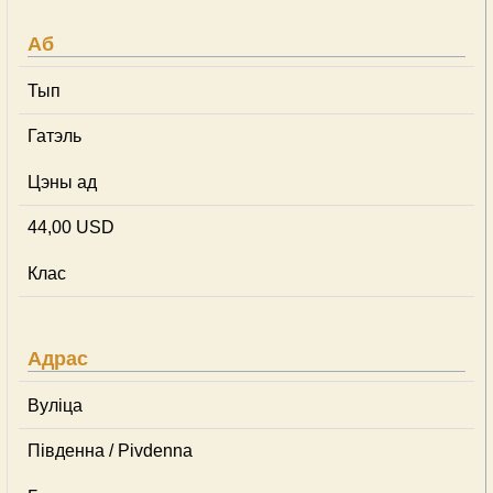
Аб
Тып
Гатэль
Цэны ад
44,00 USD
Клас
Адрас
Вуліца
Південна / Pivdenna