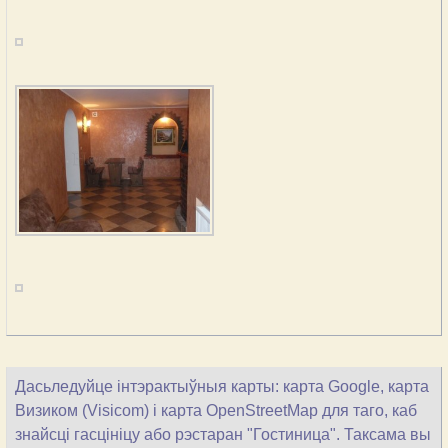
Дасьледуйце інтэрактыўныя карты: карта Google, карта
Визиком (Visicom) і карта OpenStreetMap для таго, каб
знайсці гасцініцу або рэстаран "Гостиница". Таксама вы