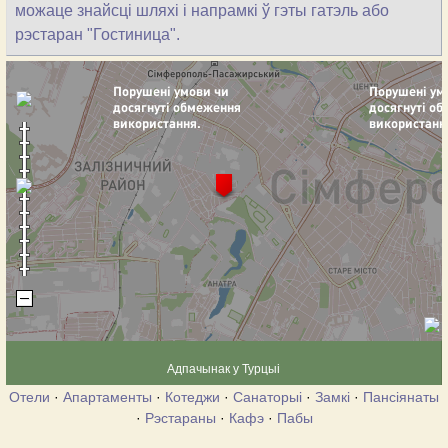
можаце знайсці шляхі і напрамкі ў гэты гатэль або
рэстаран "Гостиница".
Адпачынак у Турцыі
Отели
·
Апартаменты
·
Котеджи
·
Санаторыі
·
Замкі
·
Пансіянаты
·
Рэстараны
·
Кафэ
·
Пабы